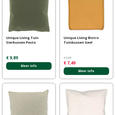
Unique Living Tuin
Unique Living Bistro
Sierkussen Pesto
Tuinkussen Geel
€
9
,
89
€
9
,
99
€
7
,
49
Meer info
Meer info