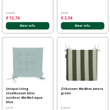
€
16
,
99
€
6
,
69
€
12
,
74
€
3
,
34
Meer info
Meer info
Unique Living
Zitkussen 40x40cm amora
stoelkussen bliss
groen
outdoor 40x40x3 aqua
blue
€
9
,
79
€
16
,
99