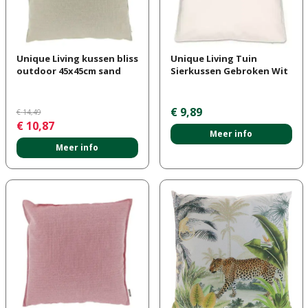
Unique Living kussen bliss
Unique Living Tuin
outdoor 45x45cm sand
Sierkussen Gebroken Wit
€
9
,
89
€
14
,
49
€
10
,
87
Meer info
Meer info