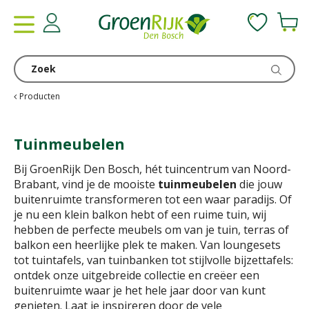
G
a
n
a
a
r
c
Producten
o
n
Tuinmeubelen
t
e
Bij GroenRijk Den Bosch, hét tuincentrum van Noord-
n
Brabant, vind je de mooiste
tuinmeubelen
die jouw
t
buitenruimte transformeren tot een waar paradijs. Of
je nu een klein balkon hebt of een ruime tuin, wij
hebben de perfecte meubels om van je tuin, terras of
balkon een heerlijke plek te maken. Van loungesets
tot tuintafels, van tuinbanken tot stijlvolle bijzettafels:
ontdek onze uitgebreide collectie en creëer een
buitenruimte waar je het hele jaar door van kunt
genieten. Laat je inspireren door de vele