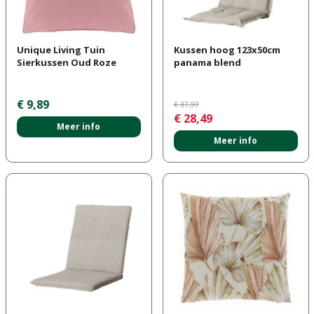
Unique Living Tuin
Kussen hoog 123x50cm
Sierkussen Oud Roze
panama blend
€
9
,
89
€
37
,
99
€
28
,
49
Meer info
Meer info