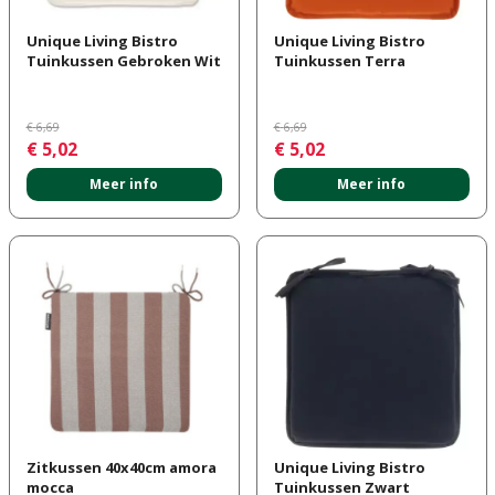
Unique Living Bistro
Unique Living Bistro
Tuinkussen Gebroken Wit
Tuinkussen Terra
€
6
,
69
€
6
,
69
€
5
,
02
€
5
,
02
Meer info
Meer info
Zitkussen 40x40cm amora
Unique Living Bistro
mocca
Tuinkussen Zwart