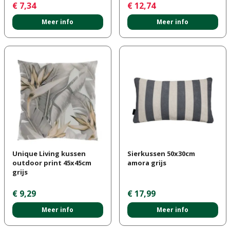
€
7
,
34
€
12
,
74
Meer info
Meer info
Unique Living kussen
Sierkussen 50x30cm
outdoor print 45x45cm
amora grijs
grijs
€
9
,
29
€
17
,
99
Meer info
Meer info