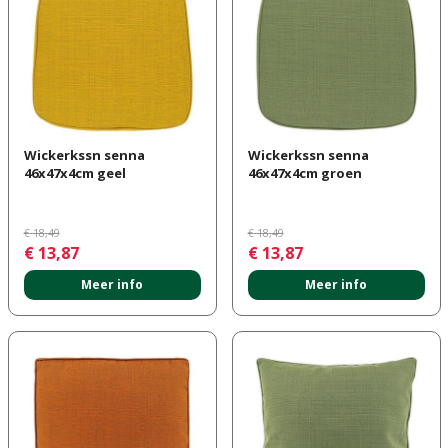
Wickerkssn senna
Wickerkssn senna
46x47x4cm geel
46x47x4cm groen
€
18
,
49
€
18
,
49
€
13
,
87
€
13
,
87
Meer info
Meer info