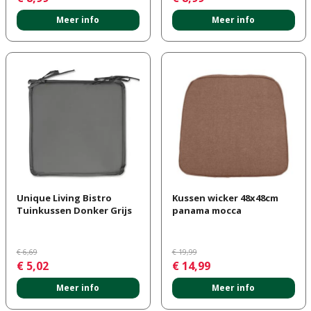
Meer info
Meer info
Unique Living Bistro
Kussen wicker 48x48cm
Tuinkussen Donker Grijs
panama mocca
€
6
,
69
€
19
,
99
€
5
,
02
€
14
,
99
Meer info
Meer info