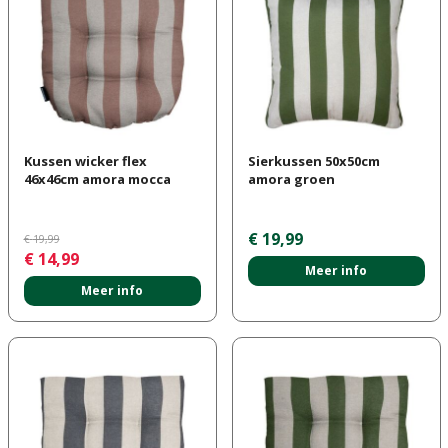
Kussen wicker flex
Sierkussen 50x50cm
46x46cm amora mocca
amora groen
€
19
,
99
€
19
,
99
€
14
,
99
Meer info
Meer info