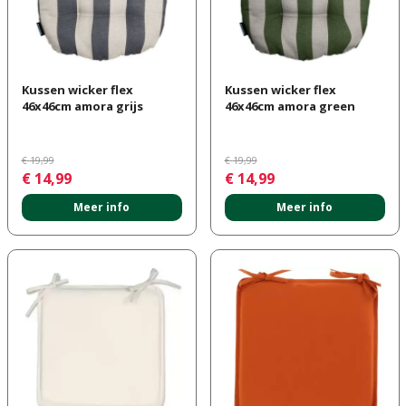
Kussen wicker flex
Kussen wicker flex
46x46cm amora grijs
46x46cm amora green
€
19
,
99
€
19
,
99
€
14
,
99
€
14
,
99
Meer info
Meer info