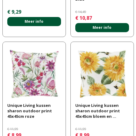
€
9
,
29
€
14
,
49
€
10
,
87
Meer info
Meer info
Unique Living kussen
Unique Living kussen
sharon outdoor print
sharon outdoor print
45x45cm roze
45x45cm bloem en …
€
11
,
99
€
11
,
99
€
8
,
99
€
8
,
99