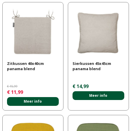
Zitkussen 40x40cm
Sierkussen 45x45cm
panama blend
panama blend
€
14
,
99
€
15
,
99
€
11
,
99
Meer info
Meer info