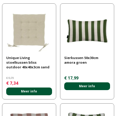
Unique Living
Sierkussen 50x30cm
stoelkussen bliss
amora groen
outdoor 40x40x3cm sand
€
17
,
99
€
9
,
79
€
7
,
34
Meer info
Meer info