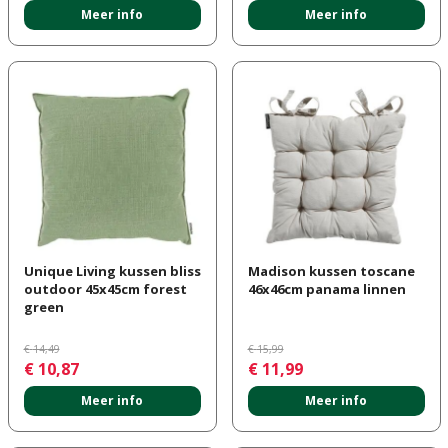
Meer info
Meer info
Unique Living kussen bliss
Madison kussen toscane
outdoor 45x45cm forest
46x46cm panama linnen
green
€
14
,
49
€
15
,
99
€
10
,
87
€
11
,
99
Meer info
Meer info