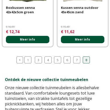
Boxkussen senna
Kussen senna outdoor
42x42x5cm groen
45x45cm zand
€
16
,
99
€
15
,
49
€
12
,
74
€
11
,
62
Meer info
Meer info
1
3
4
5
6
7
8
Ontdek de nieuwe collectie tuinmeubelen
Onze nieuwe collectie tuinmeubelen is allesbehalve
standaard. Van comfortabele loungesets tot luxe
tuinstoelen, van strakke tuintafels tot gezellige
picknickbanken, wij hebben alles om jouw
buitenruimte te verfraaien. Stel je voor: lekker