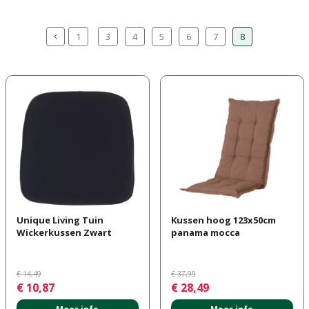
1
3
4
5
6
7
8
Unique Living Tuin
Kussen hoog 123x50cm
Wickerkussen Zwart
panama mocca
€
14
,
49
€
37
,
99
€
10
,
87
€
28
,
49