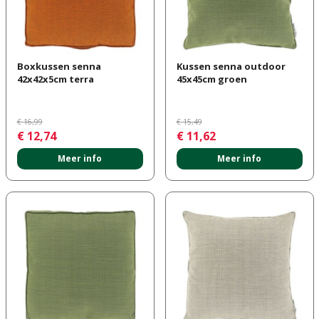
Boxkussen senna
Kussen senna outdoor
42x42x5cm terra
45x45cm groen
€
16
,
99
€
15
,
49
€
12
,
74
€
11
,
62
Meer info
Meer info