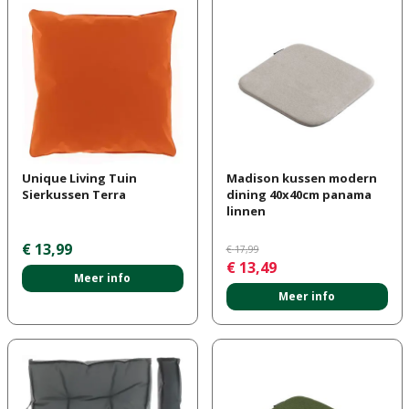
Unique Living Tuin
Madison kussen modern
Sierkussen Terra
dining 40x40cm panama
linnen
€
13
,
99
€
17
,
99
€
13
,
49
Meer info
Meer info