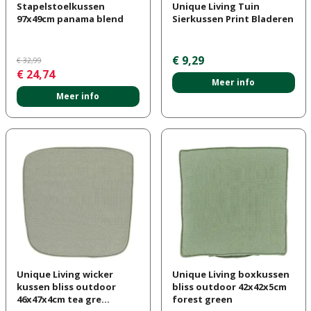
Stapelstoelkussen
Unique Living Tuin
97x49cm panama blend
Sierkussen Print Bladeren
€
9
,
29
€
32
,
99
€
24
,
74
Meer info
Meer info
Unique Living wicker
Unique Living boxkussen
kussen bliss outdoor
bliss outdoor 42x42x5cm
46x47x4cm tea gre…
forest green