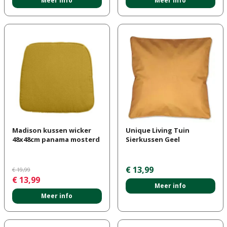
Meer info
Meer info
Madison kussen wicker
Unique Living Tuin
48x48cm panama mosterd
Sierkussen Geel
€
13
,
99
€
19
,
99
€
13
,
99
Meer info
Meer info