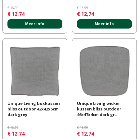
€
16
,
99
€
16
,
99
€
12
,
74
€
12
,
74
Meer info
Meer info
Unique Living boxkussen
Unique Living wicker
bliss outdoor 42x42x5cm
kussen bliss outdoor
dark grey
46x47x4cm dark gr…
€
16
,
99
€
16
,
99
€
12
,
74
€
12
,
74