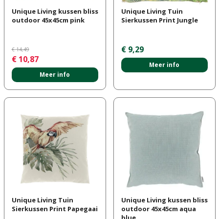
Unique Living kussen bliss
Unique Living Tuin
outdoor 45x45cm pink
Sierkussen Print Jungle
€
9
,
29
€
14
,
49
€
10
,
87
Meer info
Meer info
Unique Living Tuin
Unique Living kussen bliss
Sierkussen Print Papegaai
outdoor 45x45cm aqua
blue