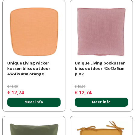
Unique Living wicker
Unique Living boxkussen
kussen bliss outdoor
bliss outdoor 42x42x5cm
46x47x4cm orange
pink
€
16
,
99
€
16
,
99
€
12
,
74
€
12
,
74
Meer info
Meer info