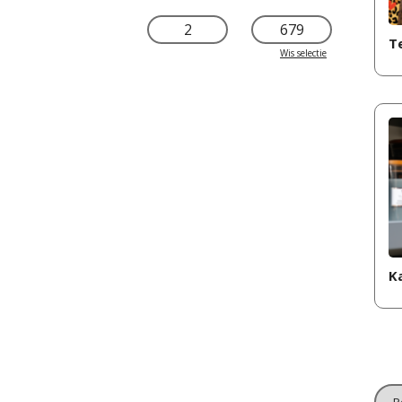
T
Wis selectie
K