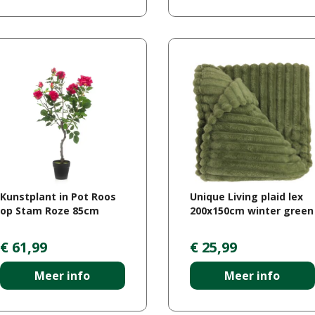
Kunstplant in Pot Roos
Unique Living plaid lex
op Stam Roze 85cm
200x150cm winter green
€
61
,
99
€
25
,
99
Meer info
Meer info