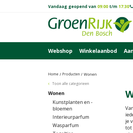
Ga
Vandaag geopend van
09:00
t/m
17:30
naar
content
Webshop
Winkelaanbod
Aan
Home
Producten
Wonen
Toon alle categorieen
W
Wonen
Kunstplanten en -
Van
bloemen
ied
Interieurparfum
je 
Wasparfum
tot