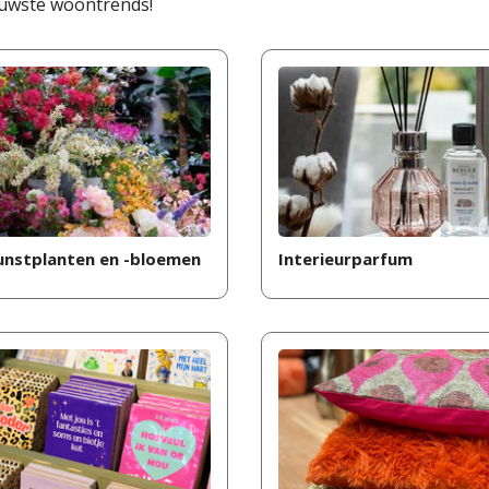
uwste woontrends!
unstplanten en -bloemen
Interieurparfum