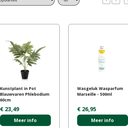
Kunstplant in Pot
Wasgeluk Wasparfum
Blauwvaren Phlebodium
Marseille - 500ml
60cm
€
23
,
49
€
26
,
95
Meer info
Meer info