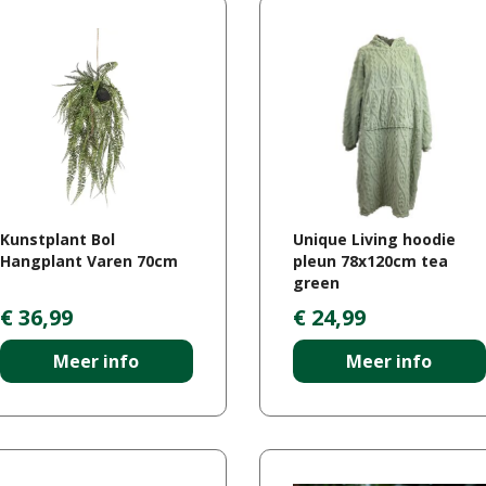
Kunstplant Bol
Unique Living hoodie
Hangplant Varen 70cm
pleun 78x120cm tea
green
€
36
,
99
€
24
,
99
Meer info
Meer info