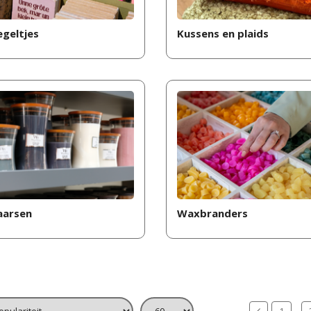
egeltjes
Kussens en plaids
aarsen
Waxbranders
1