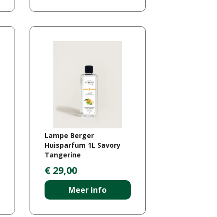
Lampe Berger
Huisparfum 1L Savory
Tangerine
€
29
,
00
Meer info