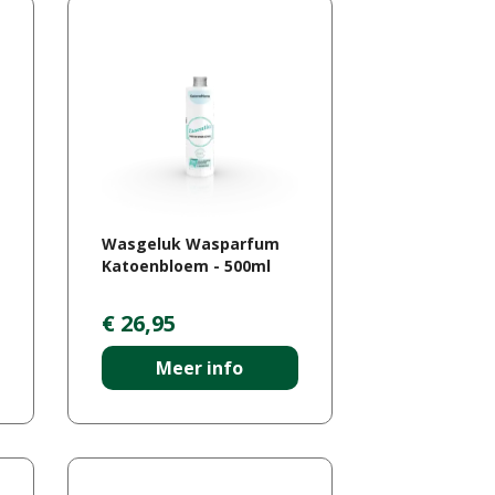
Wasgeluk Wasparfum
Katoenbloem - 500ml
€
26
,
95
Meer info