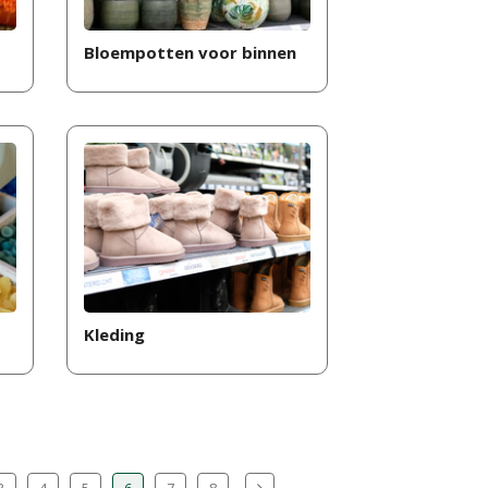
Bloempotten voor binnen
Kleding
3
4
5
6
7
8