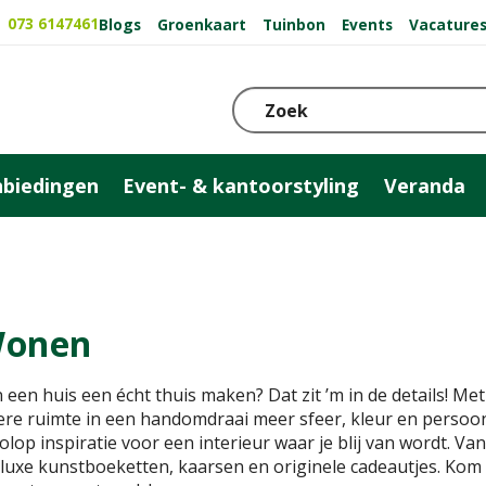
073 6147461
Blogs
Groenkaart
Tuinbon
Events
Vacature
biedingen
Event- & kantoorstyling
Veranda
onen
 een huis een écht thuis maken? Dat zit ’m in de details! Met
ere ruimte in een handomdraai meer sfeer, kleur en persoonl
volop inspiratie voor een interieur waar je blij van wordt. Va
 luxe kunstboeketten, kaarsen en originele cadeautjes. Kom