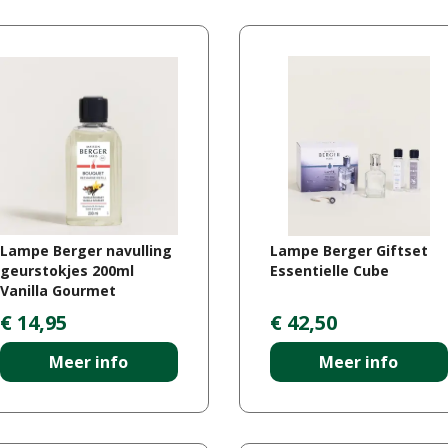
Lampe Berger navulling
Lampe Berger Giftset
geurstokjes 200ml
Essentielle Cube
Vanilla Gourmet
€
14
,
95
€
42
,
50
Meer info
Meer info