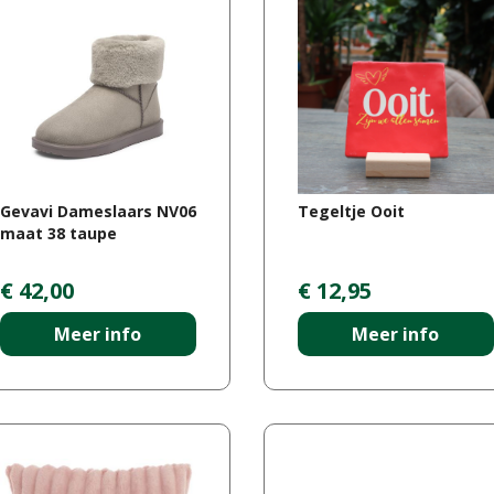
Gevavi Dameslaars NV06
Tegeltje Ooit
maat 38 taupe
€
42
,
00
€
12
,
95
Meer info
Meer info