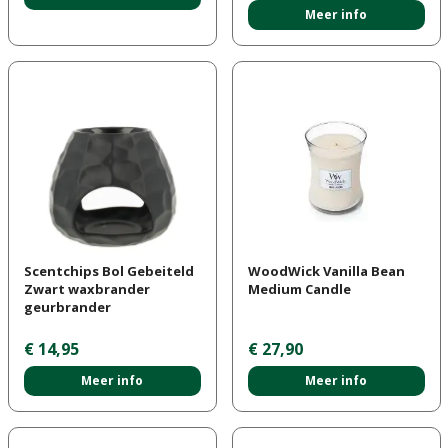
Meer info
Scentchips Bol Gebeiteld
WoodWick Vanilla Bean
Zwart waxbrander
Medium Candle
geurbrander
€
14
,
95
€
27
,
90
Meer info
Meer info