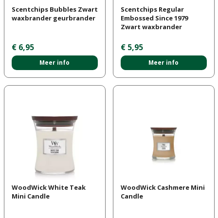
Scentchips Bubbles Zwart
Scentchips Regular
waxbrander geurbrander
Embossed Since 1979
Zwart waxbrander
€
6
,
95
€
5
,
95
Meer info
Meer info
WoodWick White Teak
WoodWick Cashmere Mini
Mini Candle
Candle