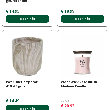
geurbrander
€
14
,
95
€
18
,
99
Meer info
Meer info
Pot bullet emperor
WoodWick Rose Blush
d19h25 grijs
Medium Candle
€
14
,
49
€
27
,
90
€
20
,
93
Meer info