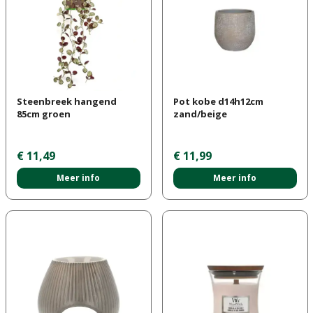
Steenbreek hangend
Pot kobe d14h12cm
85cm groen
zand/beige
€
11
,
49
€
11
,
99
Meer info
Meer info