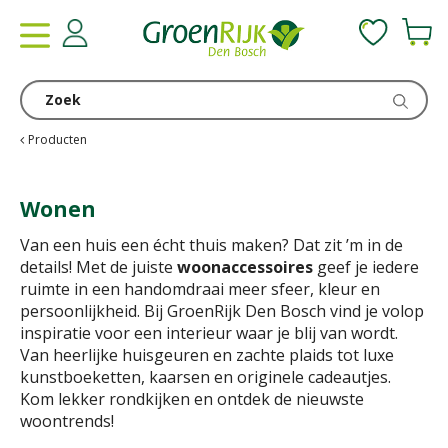
G
a
n
a
a
r
c
Producten
o
n
Wonen
t
e
Van een huis een écht thuis maken? Dat zit ’m in de
n
details! Met de juiste
woonaccessoires
geef je iedere
t
ruimte in een handomdraai meer sfeer, kleur en
persoonlijkheid. Bij GroenRijk Den Bosch vind je volop
inspiratie voor een interieur waar je blij van wordt.
Van heerlijke huisgeuren en zachte plaids tot luxe
kunstboeketten, kaarsen en originele cadeautjes.
Kom lekker rondkijken en ontdek de nieuwste
woontrends!