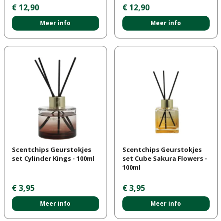
€
12
,
90
€
12
,
90
Meer info
Meer info
Scentchips Geurstokjes
Scentchips Geurstokjes
set Cylinder Kings - 100ml
set Cube Sakura Flowers -
100ml
€
3
,
95
€
3
,
95
Meer info
Meer info