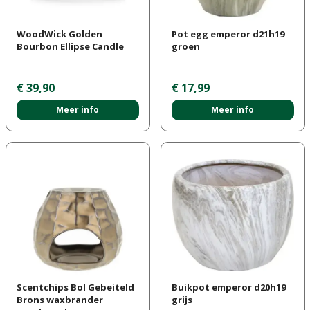
WoodWick Golden
Pot egg emperor d21h19
Bourbon Ellipse Candle
groen
€
39
,
90
€
17
,
99
Meer info
Meer info
Scentchips Bol Gebeiteld
Buikpot emperor d20h19
Brons waxbrander
grijs