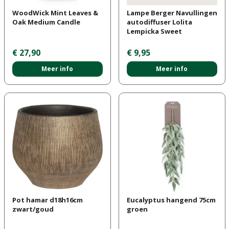
WoodWick Mint Leaves &
Lampe Berger Navullingen
Oak Medium Candle
autodiffuser Lolita
Lempicka Sweet
€
27
,
90
€
9
,
95
Meer info
Meer info
Pot hamar d18h16cm
Eucalyptus hangend 75cm
zwart/goud
groen