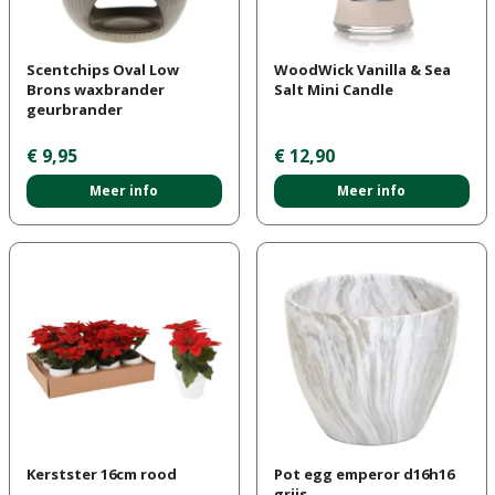
Scentchips Oval Low
WoodWick Vanilla & Sea
Brons waxbrander
Salt Mini Candle
geurbrander
€
9
,
95
€
12
,
90
Meer info
Meer info
Kerstster 16cm rood
Pot egg emperor d16h16
grijs