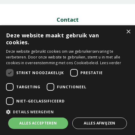
Contact
×
GroenRijk Den Bosch
Deze website maakt gebruik van
Graafseweg 248
cookies.
5213AR Den Bosch
Deze website gebruikt cookies om uw gebruikerservaring te
verbeteren. Door onze website te gebruiken, stemt u in met alle
073-6147461
cookies in overeenstemming met ons Cookiebeleid.
Lees verder
den.bosch@groenrijk.nl
STRIKT NOODZAKELIJK
PRESTATIE
Openingstijden
TARGETING
FUNCTIONEEL
Maandag
09:30 - 18:00
NIET-GECLASSIFICEERD
Dinsdag
09:30 - 18:00
Woensdag
09:30 - 18:00
DETAILS WEERGEVEN
Donderdag
09:30 - 18:00
ALLES ACCEPTEREN
ALLES AFWIJZEN
Vrijdag
09:30 - 20:00
Zaterdag
09:00 - 17:30