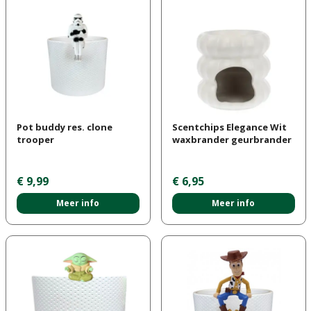
Pot buddy res. clone
Scentchips Elegance Wit
trooper
waxbrander geurbrander
€
9
,
99
€
6
,
95
Meer info
Meer info