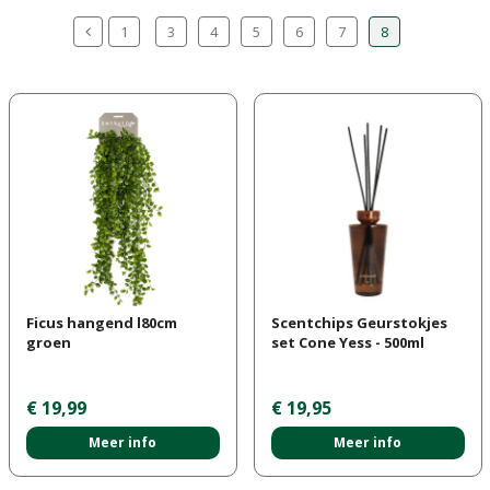
1
3
4
5
6
7
8
Ficus hangend l80cm
Scentchips Geurstokjes
groen
set Cone Yess - 500ml
€
19
,
99
€
19
,
95
Meer info
Meer info