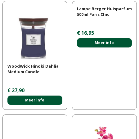
Lampe Berger Huisparfum
500ml Paris Chic
€
16
,
95
Meer info
WoodWick Hinoki Dahlia
Medium Candle
€
27
,
90
Meer info