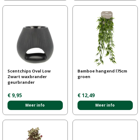
Scentchips Oval Low
Bamboe hangend l75cm
Zwart waxbrander
groen
geurbrander
€
9
,
95
€
12
,
49
Meer info
Meer info