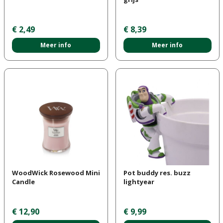
€
2
,
49
€
8
,
39
Meer info
Meer info
WoodWick Rosewood Mini
Pot buddy res. buzz
Candle
lightyear
€
12
,
90
€
9
,
99