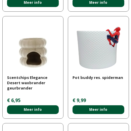
Meer info
Meer info
Scentchips Elegance
Pot buddy res. spiderman
Desert waxbrander
geurbrander
€
6
,
95
€
9
,
99
Meer info
Meer info