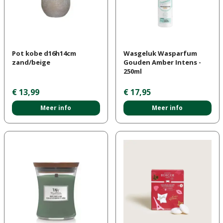
Pot kobe d16h14cm
Wasgeluk Wasparfum
zand/beige
Gouden Amber Intens -
250ml
€
13
,
99
€
17
,
95
Meer info
Meer info