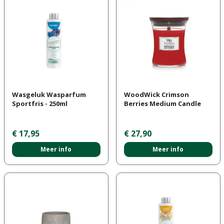
Wasgeluk Wasparfum
WoodWick Crimson
Sportfris - 250ml
Berries Medium Candle
€
17
,
95
€
27
,
90
Meer info
Meer info