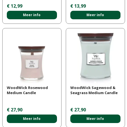
€
12
,
99
€
13
,
99
Meer info
Meer info
WoodWick Rosewood
WoodWick Sagewood &
Medium Candle
Seagrass Medium Candle
€
27
,
90
€
27
,
90
Meer info
Meer info