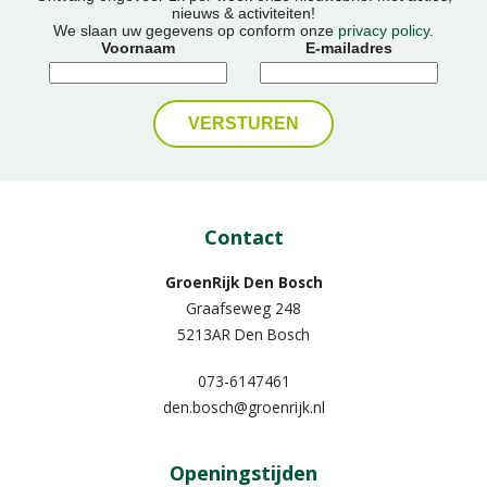
nieuws & activiteiten!
We slaan uw gegevens op conform onze
privacy policy
.
Voornaam
E-mailadres
Contact
GroenRijk Den Bosch
Graafseweg 248
5213AR Den Bosch
073-6147461
den.bosch@groenrijk.nl
Openingstijden