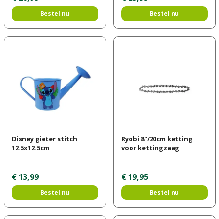
Bestel nu
Bestel nu
Disney gieter stitch
Ryobi 8"/20cm ketting
12.5x12.5cm
voor kettingzaag
€
13
,
99
€
19
,
95
Bestel nu
Bestel nu