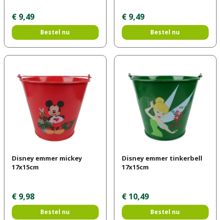
€
9
,
49
€
9
,
49
Bestel nu
Bestel nu
Disney emmer mickey
Disney emmer tinkerbell
17x15cm
17x15cm
€
9
,
98
€
10
,
49
Bestel nu
Bestel nu