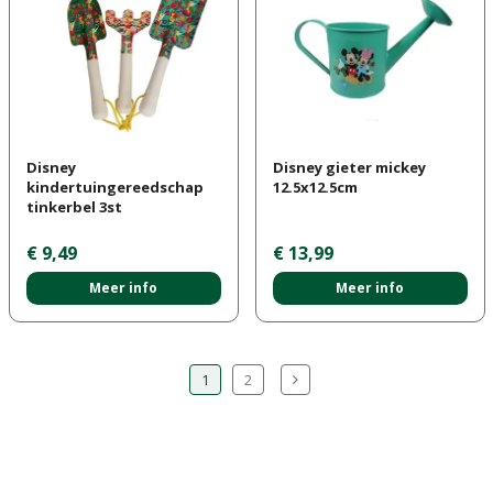
Disney
Disney gieter mickey
kindertuingereedschap
12.5x12.5cm
tinkerbel 3st
€
9
,
49
€
13
,
99
Meer info
Meer info
1
2