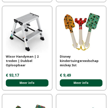
Wixor Handyman | 2
Disney
treden | Dubbel
kindertuingereedschap
Oploopbaar
mickey 3st
€
93
,
17
€
9
,
49
Meer info
Meer info