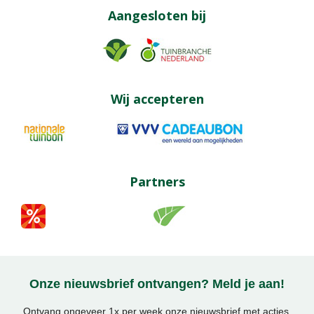
Aangesloten bij
Wij accepteren
Partners
Onze nieuwsbrief ontvangen? Meld je aan!
Ontvang ongeveer 1x per week onze nieuwsbrief met acties,