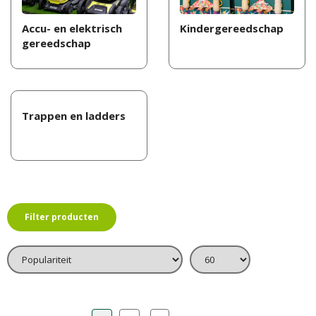
Accu- en elektrisch
Kindergereedschap
gereedschap
Trappen en ladders
Filter producten