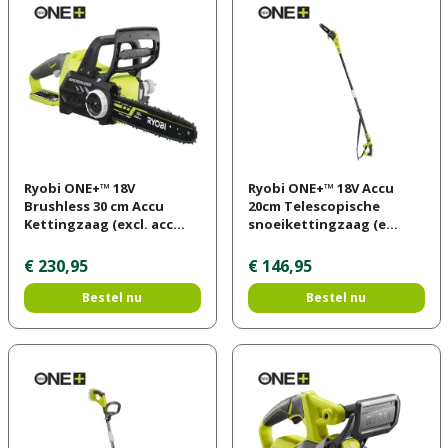
Ryobi ONE+™ 18V
Ryobi ONE+™ 18V Accu
Brushless 30 cm Accu
20cm Telescopische
Kettingzaag (excl. acc…
snoeikettingzaag (e…
€
230
,
95
€
146
,
95
Bestel nu
Bestel nu