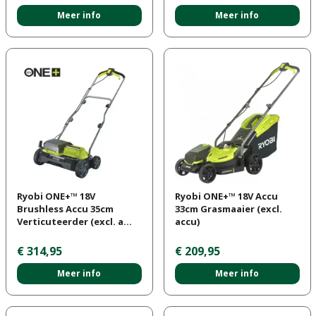
Meer info
Meer info
Ryobi ONE+™ 18V
Ryobi ONE+™ 18V Accu
Brushless Accu 35cm
33cm Grasmaaier (excl.
Verticuteerder (excl. a…
accu)
€
314
,
95
€
209
,
95
Meer info
Meer info