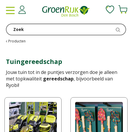
G
a
n
a
a
r
c
Producten
o
n
Tuingereedschap
t
e
Jouw tuin tot in de puntjes verzorgen doe je alleen
n
met topkwaliteit
gereedschap
, bijvoorbeeld van
t
Ryobi!