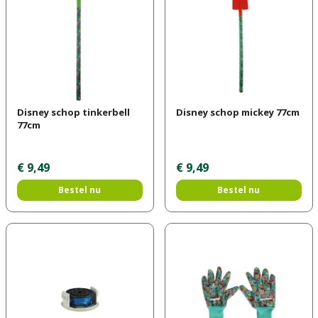
Disney schop tinkerbell
Disney schop mickey 77cm
77cm
€
9
,
49
€
9
,
49
Bestel nu
Bestel nu