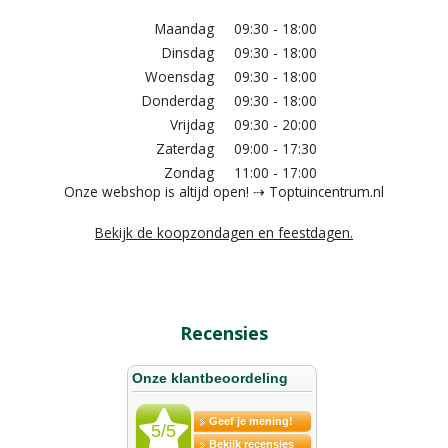
Maandag
09:30 - 18:00
Dinsdag
09:30 - 18:00
Woensdag
09:30 - 18:00
Donderdag
09:30 - 18:00
Vrijdag
09:30 - 20:00
Zaterdag
09:00 - 17:30
Zondag
11:00 - 17:00
Onze webshop is altijd open! ⇢ Toptuincentrum.nl
Bekijk de koopzondagen en feestdagen.
Recensies