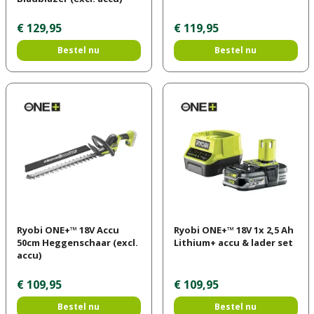
€
129
,
95
€
119
,
95
Bestel nu
Bestel nu
Ryobi ONE+™ 18V Accu
Ryobi ONE+™ 18V 1x 2,5 Ah
50cm Heggenschaar (excl.
Lithium+ accu & lader set
accu)
€
109
,
95
€
109
,
95
Bestel nu
Bestel nu