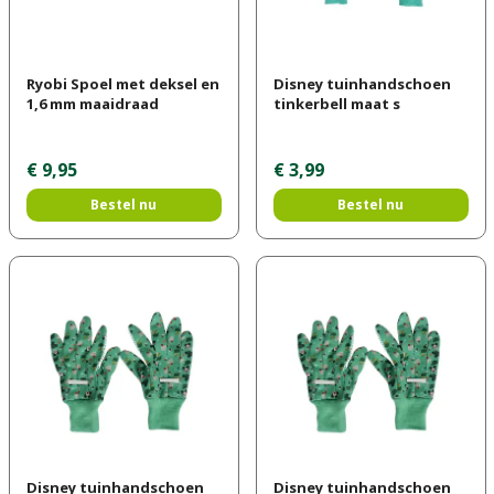
Ryobi Spoel met deksel en
Disney tuinhandschoen
1,6 mm maaidraad
tinkerbell maat s
€
9
,
95
€
3
,
99
Bestel nu
Bestel nu
Disney tuinhandschoen
Disney tuinhandschoen