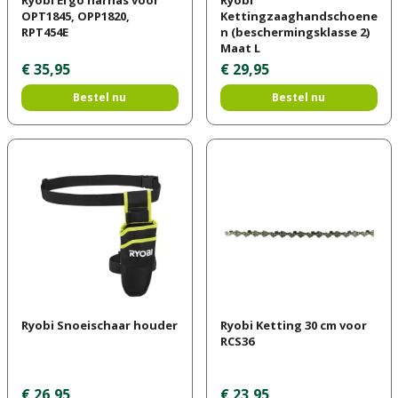
Ryobi Ergo harnas voor
Ryobi
OPT1845, OPP1820,
Kettingzaaghandschoene
RPT454E
n (beschermingsklasse 2)
Maat L
€
35
,
95
€
29
,
95
Bestel nu
Bestel nu
Ryobi Snoeischaar houder
Ryobi Ketting 30 cm voor
RCS36
€
26
,
95
€
23
,
95