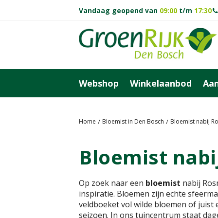
Ga
Vandaag geopend van
09:00
t/m
17:30
naar
content
Webshop
Winkelaanbod
Aan
Home
Bloemist in Den Bosch
Bloemist nabij R
Bloemist nab
Op zoek naar een
bloemist
nabij Ros
inspiratie. Bloemen zijn echte sfeerma
veldboeket vol wilde bloemen of juist e
seizoen. In ons tuincentrum staat dag