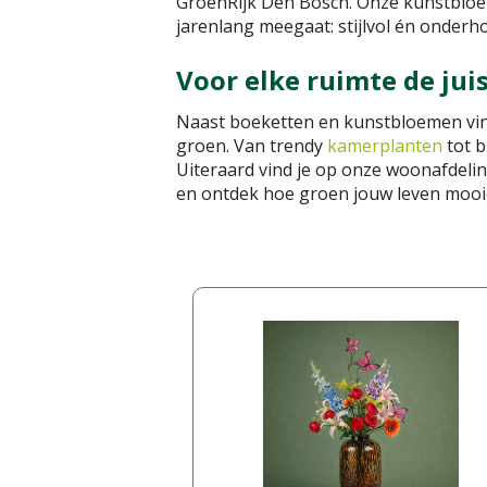
GroenRijk Den Bosch. Onze kunstbloem
jarenlang meegaat: stijlvol én onderho
Voor elke ruimte de jui
Naast boeketten en kunstbloemen vin
groen. Van trendy
kamerplanten
tot 
Uiteraard vind je op onze woonafdelin
en ontdek hoe groen jouw leven mooi