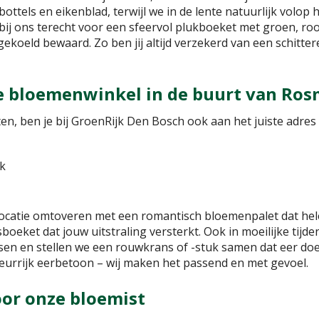
ottels en eikenblad, terwijl we in de lente natuurlijk volop
e bij ons terecht voor een sfeervol plukboeket met groen, r
gekoeld bewaard. Zo ben jij altijd verzekerd van een schitter
e bloemenwinkel in de buurt van Ros
n, ben je bij GroenRijk Den Bosch ook aan het juiste adres
k
ocatie omtoveren met een romantisch bloemenpalet dat helema
oeket dat jouw uitstraling versterkt. Ook in moeilijke tijden
n en stellen we een rouwkrans of -stuk samen dat eer doet 
kleurrijk eerbetoon – wij maken het passend en met gevoel.
or onze bloemist