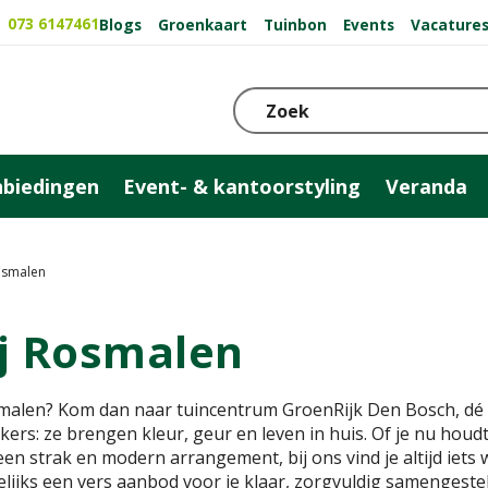
073 6147461
Blogs
Groenkaart
Tuinbon
Events
Vacature
biedingen
Event- & kantoorstyling
Veranda
osmalen
ij Rosmalen
malen? Kom dan naar tuincentrum GroenRijk Den Bosch, dé 
kers: ze brengen kleur, geur en leven in huis. Of je nu houd
en strak en modern arrangement, bij ons vind je altijd iets wat
elijks een vers aanbod voor je klaar, zorgvuldig samengest