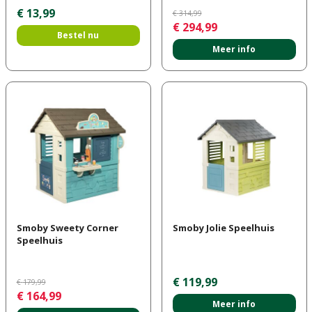
€
13
,
99
€
314
,
99
€
294
,
99
Bestel nu
Meer info
Smoby Sweety Corner
Smoby Jolie Speelhuis
Speelhuis
€
119
,
99
€
179
,
99
€
164
,
99
Meer info