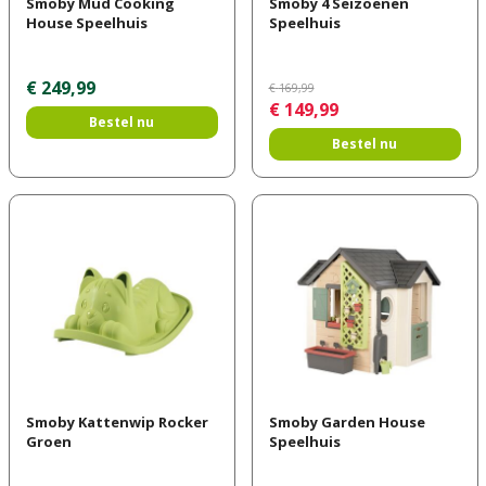
Smoby Mud Cooking
Smoby 4 Seizoenen
House Speelhuis
Speelhuis
€
249
,
99
€
169
,
99
€
149
,
99
Bestel nu
Bestel nu
Smoby Kattenwip Rocker
Smoby Garden House
Groen
Speelhuis