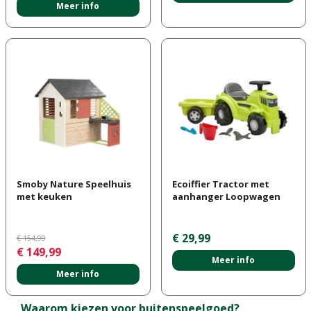
Meer info
Smoby Nature Speelhuis
Ecoiffier Tractor met
met keuken
aanhanger Loopwagen
€
29
,
99
€
154
,
99
€
149
,
99
Meer info
Meer info
Waarom kiezen voor buitenspeelgoed?