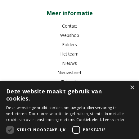
Meer informatie
Contact
Webshop
Folders
Het team
Nieuws
Nieuwsbrief
Tuincafé
×
Deze website maakt gebruik van
Vacatures
cookies.
Algemene voorwaarden
Deze website gebruikt cookies om uw gebruikerservaring te
verbeteren. Door onze website te gebruiken, stemt u in met alle
Tuincentrum
Bloemist
Kamerplanten
Kunstbloemen
Buitenplanten
cookies in overeenstemming met ons Cookiebeleid.
Lees verder
Tuinmeubelen
STRIKT NOODZAKELIJK
PRESTATIE