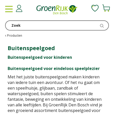
G
a
n
a
a
r
c
Producten
o
n
Buitenspeelgoed
t
Buitenspeelgoed voor kinderen
e
n
Buitenspeelgoed voor eindeloos speelplezier
t
Met het juiste buitenspeelgoed maken kinderen
van iedere tuin een avontuur. Of het nu gaat om
een speelhuisje, glijbaan, zandbak of
waterspeelgoed, buiten spelen stimuleert de
fantasie, beweging en ontwikkeling van kinderen
van alle leeftijden. Bij GroenRijk Den Bosch vind je
een groeiend assortiment buitenspeelgoed voor