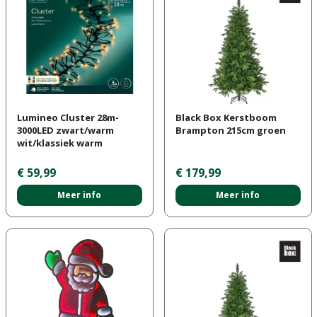
Lumineo Cluster 28m-
Black Box Kerstboom
3000LED zwart/warm
Brampton 215cm groen
wit/klassiek warm
€
59
,
99
€
179
,
99
Meer info
Meer info