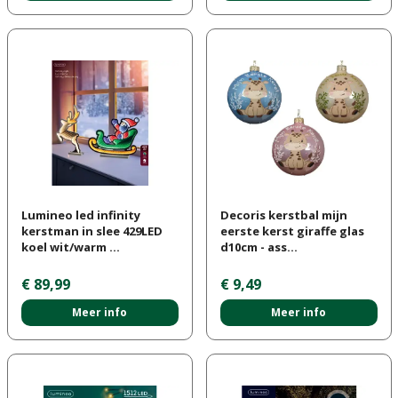
Lumineo led infinity
Decoris kerstbal mijn
kerstman in slee 429LED
eerste kerst giraffe glas
koel wit/warm …
d10cm - ass…
€
89
,
99
€
9
,
49
Meer info
Meer info