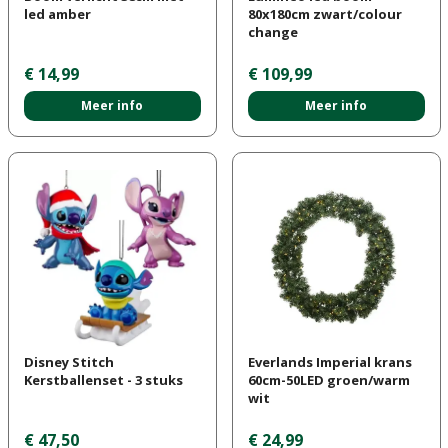
led amber
80x180cm zwart/colour
change
€
14
,
99
€
109
,
99
Meer info
Meer info
Disney Stitch
Everlands Imperial krans
Kerstballenset - 3 stuks
60cm-50LED groen/warm
wit
€
47
,
50
€
24
,
99