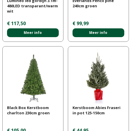
Lumineo led gordijn 3.1m-
Everlands Pencil pine
480LED transparant/warm
240cm groen
wit
€
117
,
50
€
99
,
99
Meer info
Meer info
Black Box Kerstboom
Kerstboom Abies Fraseri
charlton 230cm groen
in pot 125-150cm
€
105
,
00
€
44
,
95