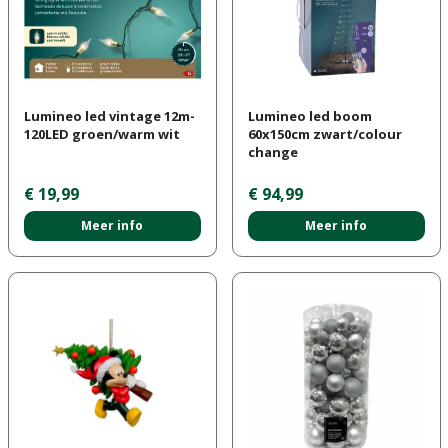
Lumineo led vintage 12m-
Lumineo led boom
120LED groen/warm wit
60x150cm zwart/colour
change
€
19
,
99
€
94
,
99
Meer info
Meer info