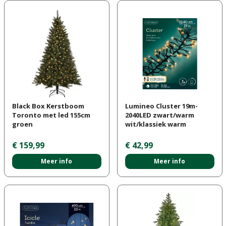
Black Box Kerstboom
Lumineo Cluster 19m-
Toronto met led 155cm
2040LED zwart/warm
groen
wit/klassiek warm
€
159
,
99
€
42
,
99
Meer info
Meer info