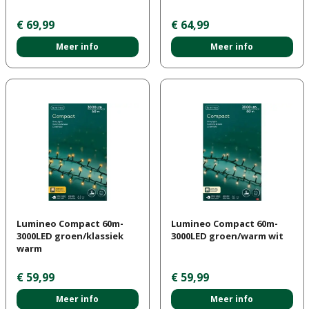
€
69
,
99
€
64
,
99
Meer info
Meer info
Lumineo Compact 60m-
Lumineo Compact 60m-
3000LED groen/klassiek
3000LED groen/warm wit
warm
€
59
,
99
€
59
,
99
Meer info
Meer info