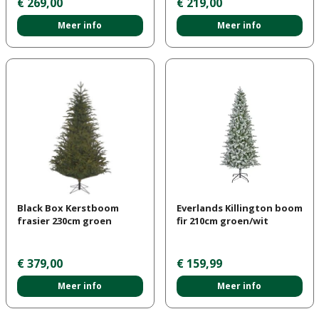
€
269
,
00
€
219
,
00
Meer info
Meer info
Black Box Kerstboom
Everlands Killington boom
frasier 230cm groen
fir 210cm groen/wit
€
379
,
00
€
159
,
99
Meer info
Meer info