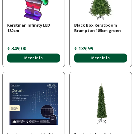
Kerstman Infinity LED
Black Box Kerstboom
180cm
Brampton 185cm groen
€
349
,
00
€
139
,
99
Meer info
Meer info