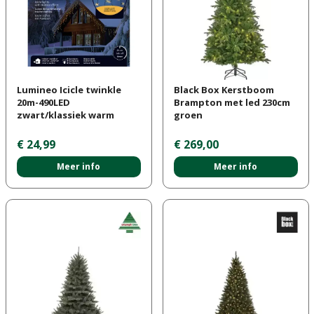
Lumineo Icicle twinkle
Black Box Kerstboom
20m-490LED
Brampton met led 230cm
zwart/klassiek warm
groen
€
24
,
99
€
269
,
00
Meer info
Meer info