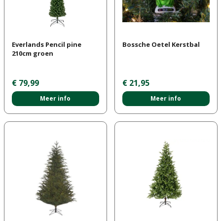
Everlands Pencil pine
Bossche Oetel Kerstbal
210cm groen
€
79
,
99
€
21
,
95
Meer info
Meer info