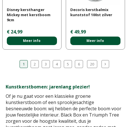
Disney kersthanger
Decoris kerstbalmix
Mickey met kerstboom
kunststof 100st zilver
9cm
€
24
,
99
€
49
,
99
Meer info
Meer info
1
2
3
4
5
6
20
Kunstkerstbomen: jarenlang plezier!
Of je nu gaat voor een klassieke groene
kunstkerstboom of een sprookjesachtige
besneeuwde boom: wij hebben de perfecte boom voor
jouw feestelijke interieur. Black Box en Triumph Tree
zorgen voor de hoogste kwaliteit, dus je