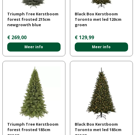
Triumph Tree Kerstboom
Black Box Kerstboom
forest frosted 215cm
Toronto met led 120cm
newgrowth blue
groen
€
269
,
00
€
129
,
99
Meer info
Meer info
Triumph Tree Kerstboom
Black Box Kerstboom
forest frosted 185cm
Toronto met led 185cm
groen
groen