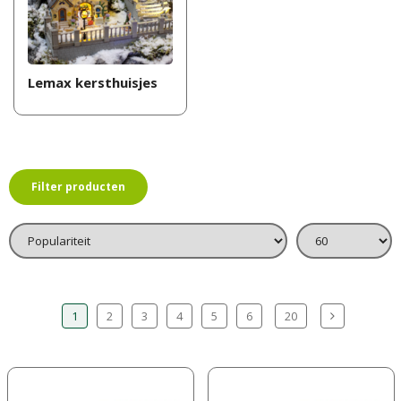
Lemax kersthuisjes
Filter producten
1
2
3
4
5
6
20