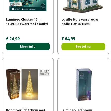
Lumineo Cluster 10m-
Luville Huis van vrouw
1128LED zwart/soft multi
holle 19x14x16cm
€
24
,
99
€
64
,
99
Meer info
Bestel nu
Boom verlicht 38cm met
Lumineo led boom