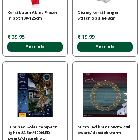
Kerstboom Abies Fraseri
Disney kersthanger
in pot 100-125cm
Stitch op slee 8cm
€
39
,
95
€
19
,
99
Meer info
Meer info
Lumineo Solar compact
Micro led krans 58cm-720l
lights 22.5m/1000LED
zwart/klassiek warm
zwart/klassiek w…