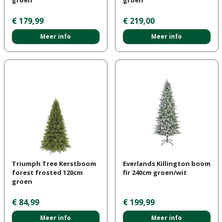
€
179
,
99
€
219
,
00
Meer info
Meer info
Triumph Tree Kerstboom
Everlands Killington boom
forest frosted 120cm
fir 240cm groen/wit
groen
€
84
,
99
€
199
,
99
Meer info
Meer info