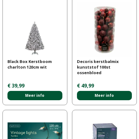
Black Box Kerstboom
Decoris kerstbalmix
charlton 120cm wit
kunststof 100st
ossenbloed
€
39
,
99
€
49
,
99
Meer info
Meer info