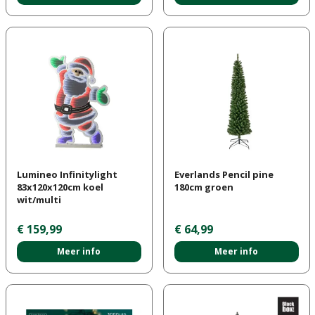
Lumineo Infinitylight
Everlands Pencil pine
83x120x120cm koel
180cm groen
wit/multi
€
159
,
99
€
64
,
99
Meer info
Meer info