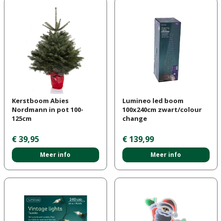
Kerstboom Abies
Lumineo led boom
Nordmann in pot 100-
100x240cm zwart/colour
125cm
change
€
39
,
95
€
139
,
99
Meer info
Meer info