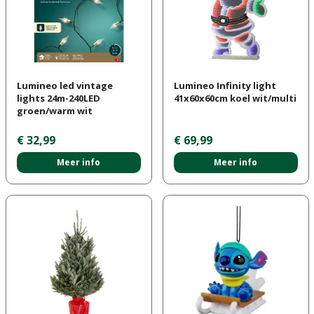
Lumineo led vintage
Lumineo Infinity light
lights 24m-240LED
41x60x60cm koel wit/multi
groen/warm wit
€
32
,
99
€
69
,
99
Meer info
Meer info