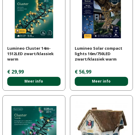
Lumineo Cluster 14m-
Lumineo Solar compact
1512LED zwart/klassiek
lights 16m/750LED
warm
zwart/klassiek warm
€
29
,
99
€
56
,
99
Meer info
Meer info