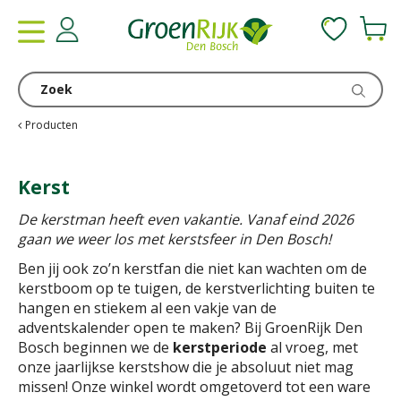
G
a
n
a
a
r
c
Producten
o
n
Kerst
t
e
De kerstman heeft even vakantie. Vanaf eind 2026
n
gaan we weer los met kerstsfeer in Den Bosch!
t
Ben jij ook zo’n kerstfan die niet kan wachten om de
kerstboom op te tuigen, de kerstverlichting buiten te
hangen en stiekem al een vakje van de
adventskalender open te maken? Bij GroenRijk Den
Bosch beginnen we de
kerstperiode
al vroeg, met
onze jaarlijkse kerstshow die je absoluut niet mag
missen! Onze winkel wordt omgetoverd tot een ware