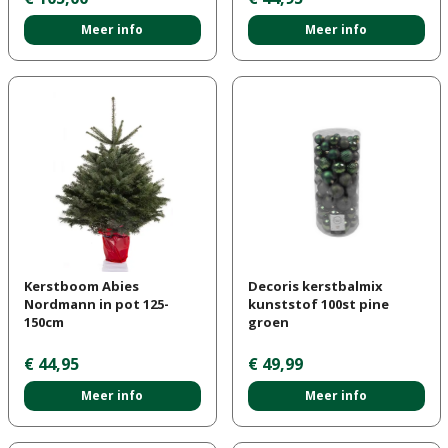
Meer info
Meer info
Kerstboom Abies
Decoris kerstbalmix
Nordmann in pot 125-
kunststof 100st pine
150cm
groen
€
44
,
95
€
49
,
99
Meer info
Meer info