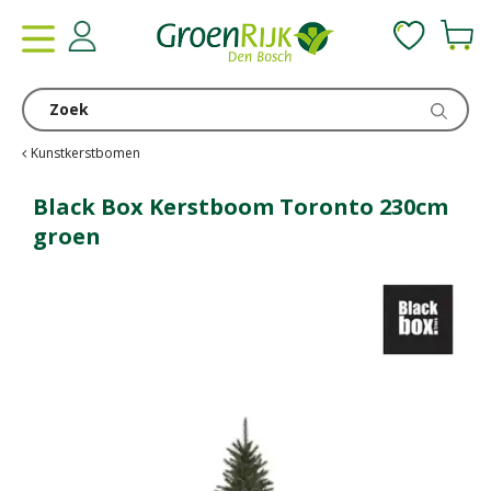
G
a
n
a
a
r
c
Kunstkerstbomen
o
n
Black Box Kerstboom Toronto 230cm
t
groen
e
n
t