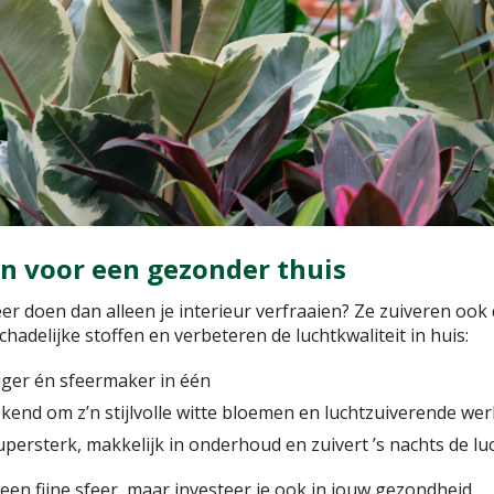
n voor een gezonder thuis
 doen dan alleen je interieur verfraaien? Ze zuiveren ook 
hadelijke stoffen en verbeteren de luchtkwaliteit in huis:
iger én sfeermaker in één
ekend om z’n stijlvolle witte bloemen en luchtzuiverende we
persterk, makkelijk in onderhoud en zuivert ’s nachts de lu
 een fijne sfeer, maar investeer je ook in jouw gezondheid.