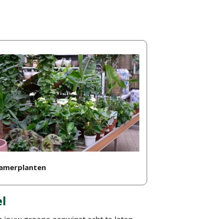
amerplanten
el