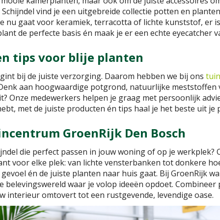
om mooie kamerplanten, maar ook om de juiste accessoires o
 Schijndel vind je een uitgebreide collectie potten en plantenb
 nu gaat voor keramiek, terracotta of lichte kunststof, er is
plant de perfecte basis én maak je er een echte eyecatcher v
 tips voor blije planten
egint bij de juiste verzorging. Daarom hebben we bij ons
tui
Denk aan hoogwaardige potgrond, natuurlijke meststoffen 
uit? Onze medewerkers helpen je graag met persoonlijk advie
ebt, met de juiste producten én tips haal je het beste uit je 
tuincentrum GroenRijk Den Bosch
jndel die perfect passen in jouw woning of op je werkple
plant voor elke plek: van lichte vensterbanken tot donkere h
evoel én de juiste planten naar huis gaat. Bij GroenRijk wande
ene belevingswereld waar je volop ideeën opdoet. Combineer
uw interieur omtovert tot een rustgevende, levendige oase.