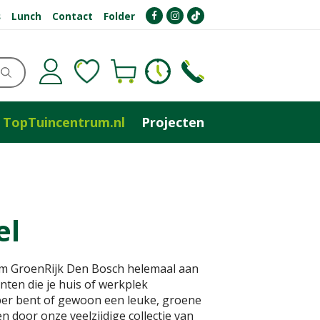
s
Lunch
Contact
Folder
TopTuincentrum.nl
Projecten
el
rum GroenRijk Den Bosch helemaal aan
nten die je huis of werkplek
ber bent of gewoon een leuke, groene
sen door onze veelzijdige collectie van