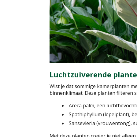
Luchtzuiverende plante
Wist je dat sommige kamerplanten meer
binnenklimaat. Deze planten filteren sc
Areca palm, een luchtbevocht
Spathiphyllum (lepelplant), b
Sansevieria (vrouwentong), su
Met deze planten creëer je niet alleen