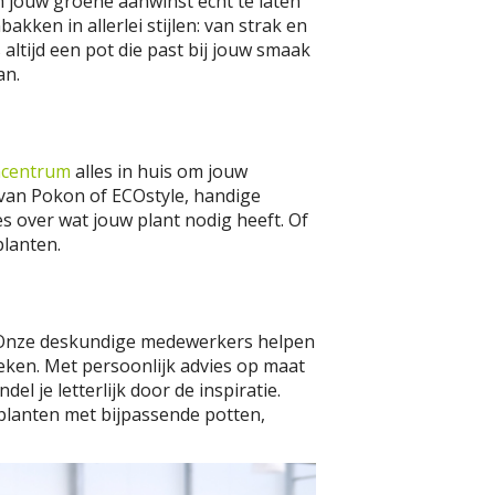
m jouw groene aanwinst echt te laten
akken in allerlei stijlen: van strak en
 altijd een pot die past bij jouw smaak
an.
ncentrum
alles in huis om jouw
van Pokon of ECOstyle, handige
s over wat jouw plant nodig heeft. Of
planten.
k? Onze deskundige medewerkers helpen
oeken. Met persoonlijk advies op maat
l je letterlijk door de inspiratie.
 planten met bijpassende potten,