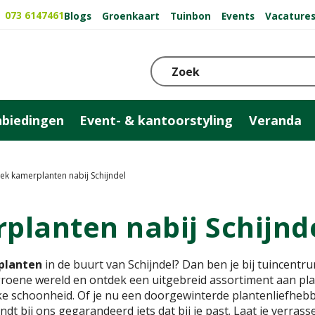
073 6147461
Blogs
Groenkaart
Tuinbon
Events
Vacature
biedingen
Event- & kantoorstyling
Veranda
ek kamerplanten nabij Schijndel
lanten nabij Schijnd
planten
in de buurt van Schijndel? Dan ben je bij tuincent
 groene wereld en ontdek een uitgebreid assortiment aan pla
ke schoonheid. Of je nu een doorgewinterde plantenliefheb
indt bij ons gegarandeerd iets dat bij je past. Laat je verras