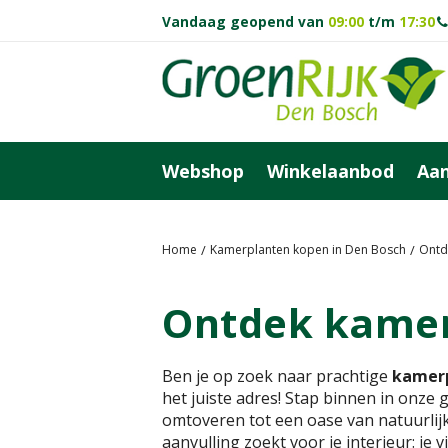
Ga
Vandaag geopend van
09:00
t/m
17:30
naar
content
Webshop
Winkelaanbod
Aan
Home
Kamerplanten kopen in Den Bosch
Ontd
Ontdek kamerp
Ben je op zoek naar prachtige
kamer
het juiste adres! Stap binnen in onze
omtoveren tot een oase van natuurlij
aanvulling zoekt voor je interieur: je v