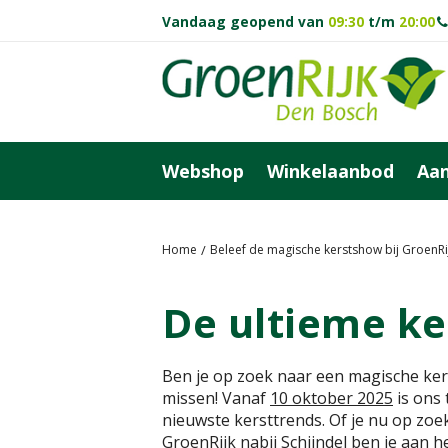
Ga
Vandaag geopend van
09:30
t/m
20:00
naar
content
Webshop
Winkelaanbod
Aan
Home
Beleef de magische kerstshow bij GroenRi
De ultieme ke
Ben je op zoek naar een magische ker
missen! Vanaf
10 oktober 2025
is ons 
nieuwste kersttrends. Of je nu op zoek
GroenRijk nabij Schijndel ben je aan h