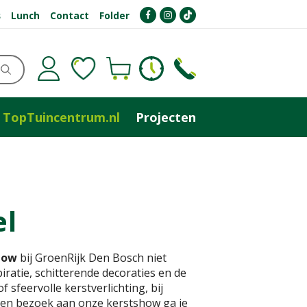
s
Lunch
Contact
Folder
TopTuincentrum.nl
Projecten
el
how
bij GroenRijk Den Bosch niet
ratie, schitterende decoraties en de
 sfeervolle kerstverlichting, bij
a een bezoek aan onze kerstshow ga je