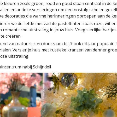
ele kleuren zoals groen, rood en goud staan centraal in de 
llen en antieke versieringen om een nostalgische en gezellig
eke decoraties die warme herinneringen oproepen aan de ker
vieren we de liefde met zachte pasteltinten zoals roze, wit en
 romantische uitstraling in jouw huis. Voeg sierlijke hartje
te creëren.
nd van natuurlijk en duurzaam blijft ook dit jaar populair. 
rialen. Versier je huis met rustieke kransen van dennengro
se uitstraling.
incentrum nabij Schijndel!