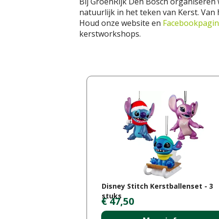
Bij GroenRijk Den Bosch organiseren w
natuurlijk in het teken van Kerst. Van
Houd onze website en
Facebookpagi
kerstworkshops.
Disney Stitch Kerstballenset - 3
stuks
€
47
,
50