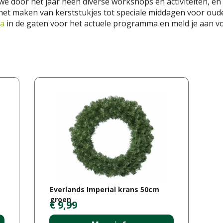
e door het jaar heen diverse workshops en activiteiten, e
 het maken van kerststukjes tot speciale middagen voor oudere
na
in de gaten voor het actuele programma en meld je aan vo
Everlands Imperial krans 50cm
groen
€
9
,
99