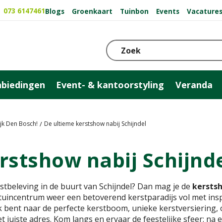
073 6147461
Blogs
Groenkaart
Tuinbon
Events
Vacature
biedingen
Event- & kantoorstyling
Veranda
jk Den Bosch!
De ultieme kerstshow nabij Schijndel
rstshow nabij Schijnd
stbeleving in de buurt van Schijndel? Dan mag je de
kersts
tuincentrum weer een betoverend kerstparadijs vol met inspi
 bent naar de perfecte kerstboom, unieke kerstversiering, of
et juiste adres. Kom langs en ervaar de feestelijke sfeer: n