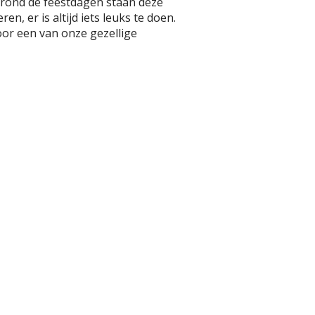
n rond de feestdagen staan deze
n, er is altijd iets leuks te doen.
or een van onze gezellige