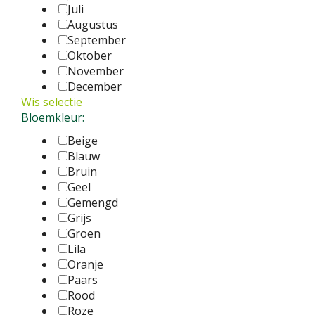
Juli
Augustus
September
Oktober
November
December
Wis selectie
Bloemkleur:
Beige
Blauw
Bruin
Geel
Gemengd
Grijs
Groen
Lila
Oranje
Paars
Rood
Roze