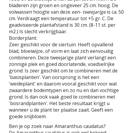
bladeren zijn groen en ongeveer 25 cm. hoog. De
volwassen hoogte van deze
een- tweejarige
is ca. 50
cm. Verdraagt een temperatuur tot +5 gr. C. De
geadviseerde plantafstand is 30 cm. (8-11 st. per
m2.) Is slecht verkrijgbaar.
Borderplant:
Zeer geschikt voor de siertuin. Heeft opvallend
blad, bloeiwijze, of vorm en laat zich eenvoudig
combineren. Deze tweejarige plant verlangt een
zonnige plek en goed doorlatende, voedselrijke
grond. Is zeer geschikt om te combineren met de
'basisplanten'. Van oorsprong is het een
'weideplant' en daarom vooral geschikt voor wat
zwaardere bodemtypen en zo nu en dan vochtige
grond. Is dan ook vaak goed te combineren met
'bosrandplanten'. Het beste resultaat krijgt u
wanneer u de plant ter plaatse zaait. Geeft een
goede snijbloem.
Ben je op zoek naar Amaranthus caudatus?
De Amaranthus caudatus is ook wel bekend