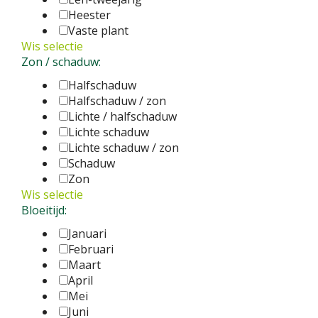
Heester
Vaste plant
Wis selectie
Zon / schaduw:
Halfschaduw
Halfschaduw / zon
Lichte / halfschaduw
Lichte schaduw
Lichte schaduw / zon
Schaduw
Zon
Wis selectie
Bloeitijd:
Januari
Februari
Maart
April
Mei
Juni