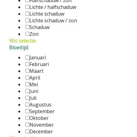
Halfschaduw / zon
Lichte / halfschaduw
Lichte schaduw
Lichte schaduw / zon
Schaduw
Zon
Wis selectie
Bloeitijd:
Januari
Februari
Maart
April
Mei
Juni
Juli
Augustus
September
Oktober
November
December