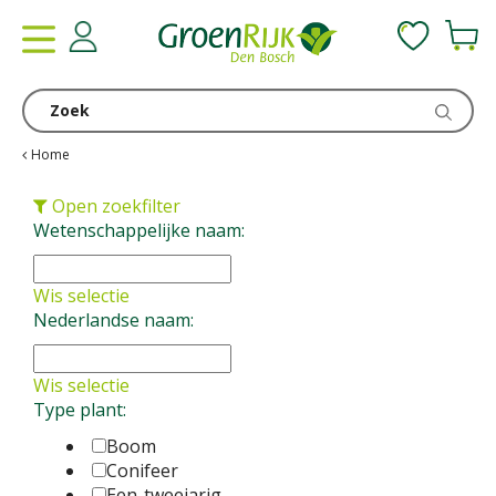
G
a
n
a
a
r
c
Home
o
n
Open zoekfilter
t
Wetenschappelijke naam:
e
n
Wis selectie
t
Nederlandse naam:
Wis selectie
Type plant:
Boom
Conifeer
Een-tweejarig