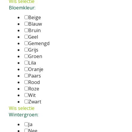
Wis selectie
Bloemkleur:
Beige
Blauw
Bruin
Geel
Gemengd
Grijs
Groen
Lila
Oranje
Paars
Rood
Roze
Wit
Zwart
Wis selectie
Wintergroen:
Ja
Nee