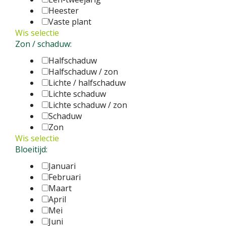
Heester
Vaste plant
Wis selectie
Zon / schaduw:
Halfschaduw
Halfschaduw / zon
Lichte / halfschaduw
Lichte schaduw
Lichte schaduw / zon
Schaduw
Zon
Wis selectie
Bloeitijd:
Januari
Februari
Maart
April
Mei
Juni