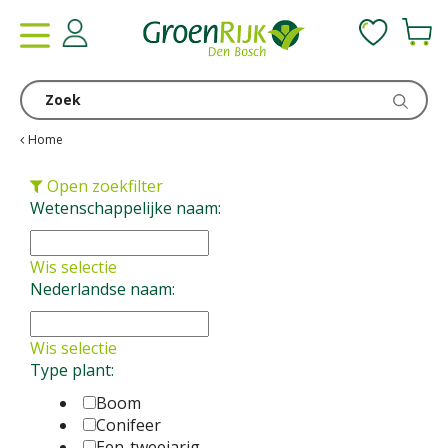
G
a
n
a
a
r
c
Home
o
n
Open zoekfilter
t
Wetenschappelijke naam:
e
n
Wis selectie
t
Nederlandse naam:
Wis selectie
Type plant:
Boom
Conifeer
Een-tweejarig