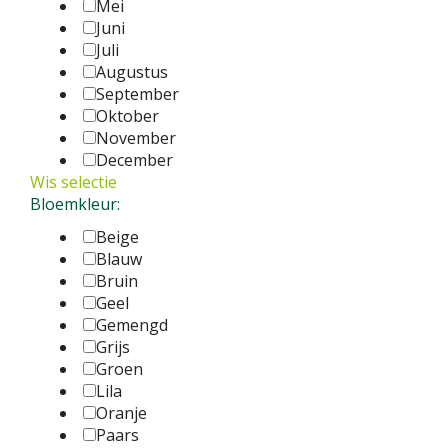
Mei
Juni
Juli
Augustus
September
Oktober
November
December
Wis selectie
Bloemkleur:
Beige
Blauw
Bruin
Geel
Gemengd
Grijs
Groen
Lila
Oranje
Paars