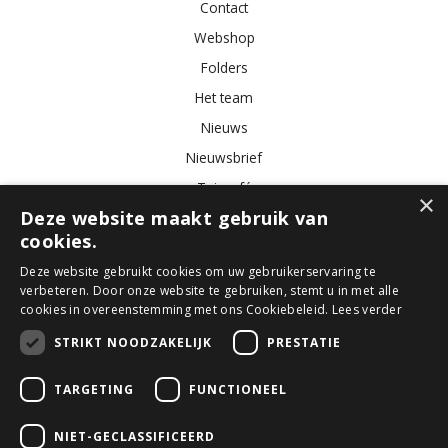
Contact
Webshop
Folders
Het team
Nieuws
Nieuwsbrief
Tuincafé
×
Deze website maakt gebruik van
Vacatures
cookies.
Algemene voorwaarden
Deze website gebruikt cookies om uw gebruikerservaring te
verbeteren. Door onze website te gebruiken, stemt u in met alle
Tuincentrum
Bloemist
Kamerplanten
Kunstbloemen
Buitenplanten
cookies in overeenstemming met ons Cookiebeleid.
Lees verder
Tuinmeubelen
STRIKT NOODZAKELIJK
PRESTATIE
TARGETING
FUNCTIONEEL
© GroenRijk Den Bosch
Green Solutions
NIET-GECLASSIFICEERD
Tuincentrum Overzicht