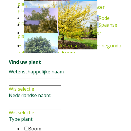
platanoides
Boom
Noorse esdoorn
Acer
platanoides 'Globosum'
Boom
Rode
platanoides 'Drummondii'
Boom
Spaanse
Vederesdoorn
Acer
platanoides 'Crimson King'
Boom
Vederesdoorn
Acer negundo
esdoorn
Acer rubrum
Boom
aak
Acer campestre
Boom
Zilveresdoorn
Acer
Vind uw plant
negundo 'Flamingo'
Boom
Wetenschappelijke naam:
'Aureomarginatum'
Boom
saccharinum
Boom
Wis selectie
Nederlandse naam:
Wis selectie
Type plant:
Boom