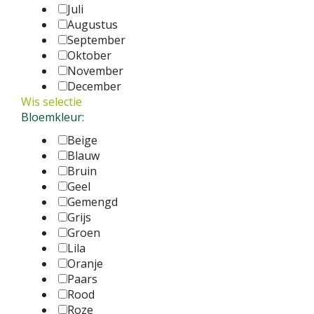
Juli
Augustus
September
Oktober
November
December
Wis selectie
Bloemkleur:
Beige
Blauw
Bruin
Geel
Gemengd
Grijs
Groen
Lila
Oranje
Paars
Rood
Roze