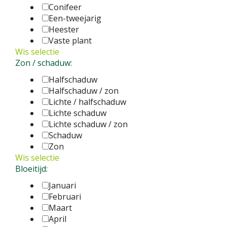
Conifeer
Een-tweejarig
Heester
Vaste plant
Wis selectie
Zon / schaduw:
Halfschaduw
Halfschaduw / zon
Lichte / halfschaduw
Lichte schaduw
Lichte schaduw / zon
Schaduw
Zon
Wis selectie
Bloeitijd:
Januari
Februari
Maart
April