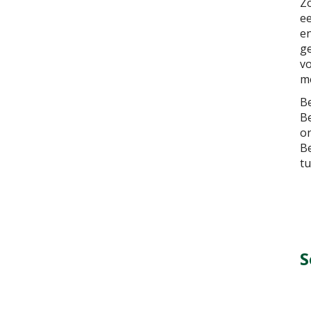
Zo
ee
en
ge
vo
me
Be
Be
on
Be
tu
S