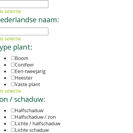
s selectie
ederlandse naam:
s selectie
ype plant:
Boom
Conifeer
Een-tweejarig
Heester
Vaste plant
s selectie
on / schaduw:
Halfschaduw
Halfschaduw / zon
Lichte / halfschaduw
Lichte schaduw