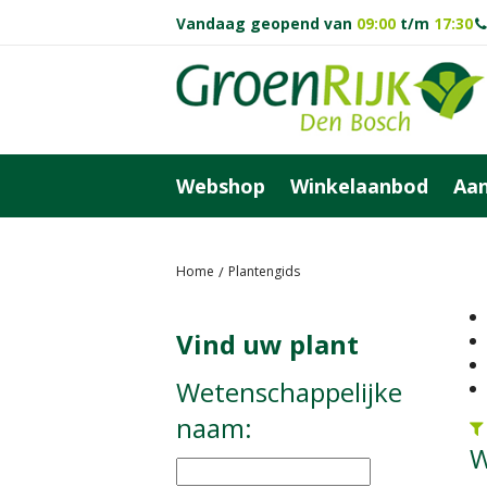
Ga
Vandaag geopend van
09:00
t/m
17:30
naar
content
Webshop
Winkelaanbod
Aan
Home
Plantengids
Vind uw plant
Wetenschappelijke
naam:
W