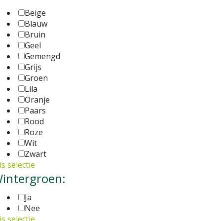
Beige
Blauw
Bruin
Geel
Gemengd
Grijs
Groen
Lila
Oranje
Paars
Rood
Roze
Wit
Zwart
s selectie
intergroen:
Ja
Nee
s selectie