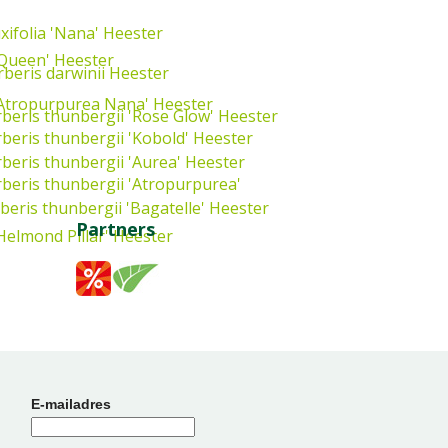
xifolia 'Nana'
Heester
 Queen'
Heester
beris darwinii
Heester
'Atropurpurea Nana'
Heester
beris thunbergii 'Rose Glow'
Heester
beris thunbergii 'Kobold'
Heester
beris thunbergii 'Aurea'
Heester
beris thunbergii 'Atropurpurea'
beris thunbergii 'Bagatelle'
Heester
Partners
Helmond Pillar'
Heester
E-mailadres