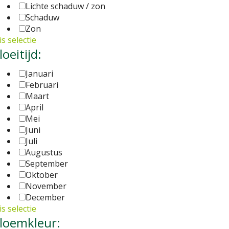
Lichte schaduw / zon
Schaduw
Zon
s selectie
loeitijd:
Januari
Februari
Maart
April
Mei
Juni
Juli
Augustus
September
Oktober
November
December
s selectie
loemkleur: