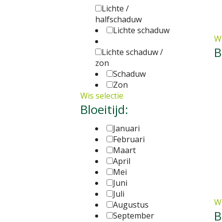
Lichte /
halfschaduw
Lichte schaduw
Wi
B
Lichte schaduw /
zon
Schaduw
Zon
Wis selectie
Bloeitijd:
Januari
Februari
Maart
April
Mei
Juni
Juli
Wi
Augustus
B
September