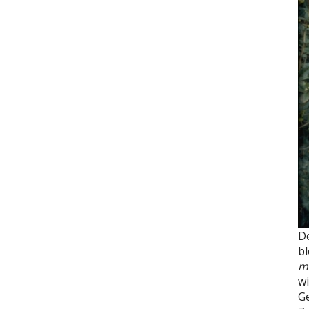
D
bl
m
wi
Ge