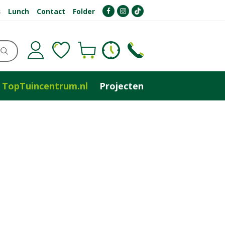
s
Lunch
Contact
Folder
TopTuincentrum.nl
Projecten