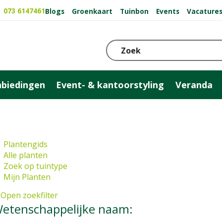
073 6147461
Blogs
Groenkaart
Tuinbon
Events
Vacature
biedingen
Event- & kantoorstyling
Veranda
Plantengids
Alle planten
Zoek op tuintype
Mijn Planten
Open zoekfilter
etenschappelijke naam: