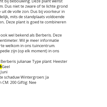
cht bij bebouwing. Deze plant wenst
. Dus niet te zware of te lichte grond
 uit de volle zon. Dus bij voorkeur in
delijk, mits de standplaats voldoende
en.. Deze plant is goed te combineren
s ook wel bekend als Berberis. Deze
ntimeter. Wil je meer informatie
arte welkom in ons tuincentrum.
opedie zijn (op elk moment) in ons
Berberis julianae
Type plant:
Heester
Geel
 Juni
hte schaduw
Wintergroen:
Ja
n CM:
200
Giftig:
Nee