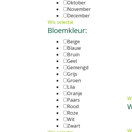
Oktober
November
December
Wis selectie
Bloemkleur:
Beige
Blauw
Bruin
Geel
Gemengd
Grijs
Groen
Lila
Oranje
Wi
Paars
W
Rood
Roze
Wit
Zwart
Wi