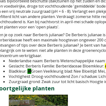
als bijvoorbeeld beschutte (dak)tuinen op het zuiden en di
n voedselrijke, droge tot vochthoudende 'gemiddelde' bodem
 een vrij neutrale zuurgraad (pH = 6 - 8). Verlangt een plekje
filterd licht van andere planten. Verdraagt zomerse hitte re
chthoudend is. Kan bij nachtvorst in april-mei schade oplop
t planten voor een 'open plaats'.
n je op zoek naar Berberis julianae? De Berberis julianae i
rberidaceae heeft een maximale hoogtevan ongeveer 200 ce
tvangen of tips over deze Berberis julianae? Je bent van h
langrijk om te weten: niet alle planten in deze groenencycl
incentrum verkrijgbaar.
Nederlandse naam:
Berberis
Wetenschappelijke naam:
Geslacht:
Berberis
Familie:
Berberidaceae
Bloemkleur:
Bladkleur:
Groen
Veelkleurig blad:
Nee
Bloeitijd:
Mei,
Vochtigheid:
Droog-vochthoudend
Zon / schaduw:
Lic
Zuurgraad grond:
Zwak zuur tot licht basisch
Hoogte i
oortgelijke planten