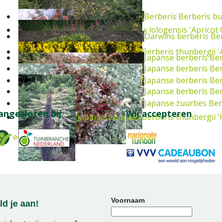
Berberis
Berberis bu
Berberis
Berberis x lologensis 'Apricot
Darwins berberis
Ber
Japanse berberis
Berberis thunbergii 
Japanse berberis
Ber
Japanse berberis
Ber
Japanse berberis
Ber
Japanse berberis
Ber
Japanse zuurbes
Ber
angesloten bij
Wij accepteren
Japanse zuurbes
Berberis thunbergii '
Heester
Voornaam
d je aan!