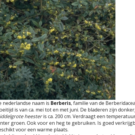
e nederlandse naam is
Berberis
, familie van de Berberidace
oeitijd is van ca. mei tot en met juni. De bladeren zijn don
iddelgrote heester
is ca. 200 cm. Verdraagt een temperatuur t
nter groen. Ook voor en heg te gebruiken. Is goed verkrijgb
schikt voor een warme plaats.