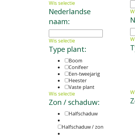
Wis selectie
Nederlandse
Wi
N
naam:
Wi
Wis selectie
T
Type plant:
Boom
Conifeer
Een-tweejarig
Heester
Vaste plant
Wi
Wis selectie
Z
Zon / schaduw:
Halfschaduw
Halfschaduw / zon