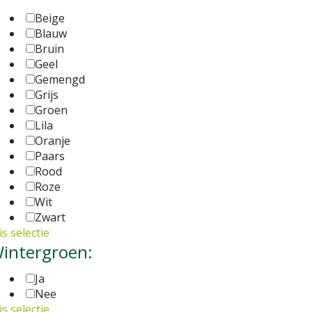
Beige
Blauw
Bruin
Geel
Gemengd
Grijs
Groen
Lila
Oranje
Paars
Rood
Roze
Wit
Zwart
s selectie
intergroen:
Ja
Nee
s selectie