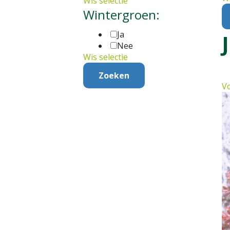
Wis selectie
Wintergroen:
Ja
Nee
Wis selectie
Vo