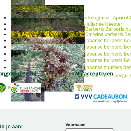
Berberis
Berberis x lologensis 'Apricot
Berberis
Berberis julianae
Heester
Berberis
Berberis bu
Darwins berberis
Ber
Japanse berberis
Ber
Japanse berberis
Ber
Japanse berberis
Ber
Japanse berberis
Ber
Japanse zuurbes
Ber
angesloten bij
Wij accepteren
Japanse zuurbes
Berberis thunbergii '
Heester
Voornaam
d je aan!