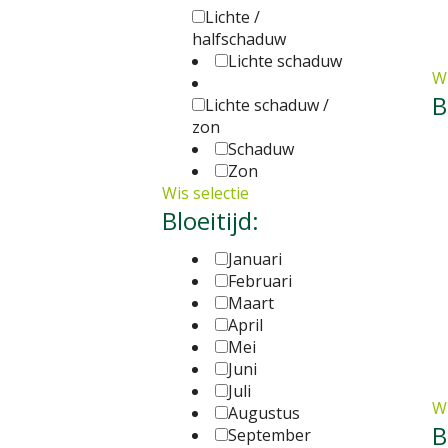
Lichte /
halfschaduw
Lichte schaduw
Wi
B
Lichte schaduw /
zon
Schaduw
Zon
Wis selectie
Bloeitijd:
Januari
Februari
Maart
April
Mei
Juni
Juli
Wi
Augustus
B
September