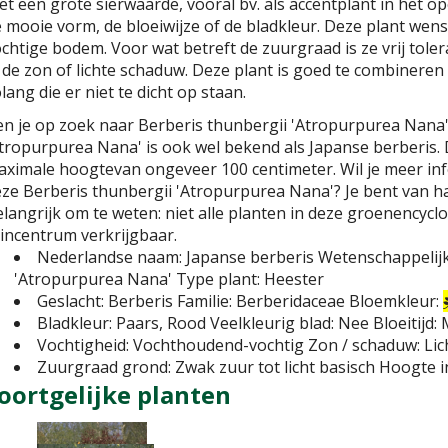
t een grote sierwaarde, vooral bv. als accentplant in het 
 mooie vorm, de bloeiwijze of de bladkleur. Deze plant wen
chtige bodem. Voor wat betreft de zuurgraad is ze vrij tolera
 de zon of lichte schaduw. Deze plant is goed te combineren
lang die er niet te dicht op staan.
n je op zoek naar Berberis thunbergii 'Atropurpurea Nana'
tropurpurea Nana' is ook wel bekend als Japanse berberis.
ximale hoogtevan ongeveer 100 centimeter. Wil je meer inf
ze Berberis thunbergii 'Atropurpurea Nana'? Je bent van h
langrijk om te weten: niet alle planten in deze groenencycl
incentrum verkrijgbaar.
Nederlandse naam:
Japanse berberis
Wetenschappelij
'Atropurpurea Nana'
Type plant:
Heester
Geslacht:
Berberis
Familie:
Berberidaceae
Bloemkleur:
Bladkleur:
Paars, Rood
Veelkleurig blad:
Nee
Bloeitijd:
Vochtigheid:
Vochthoudend-vochtig
Zon / schaduw:
Lic
Zuurgraad grond:
Zwak zuur tot licht basisch
Hoogte i
oortgelijke planten