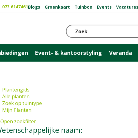
073 6147461
Blogs
Groenkaart
Tuinbon
Events
Vacature
biedingen
Event- & kantoorstyling
Veranda
Plantengids
Alle planten
Zoek op tuintype
Mijn Planten
Open zoekfilter
etenschappelijke naam: