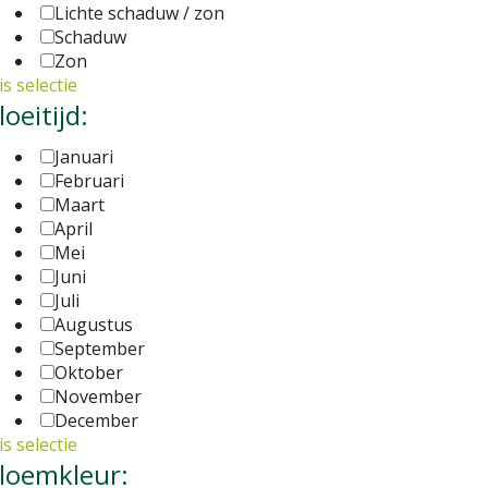
Lichte schaduw / zon
Schaduw
Zon
s selectie
loeitijd:
Januari
Februari
Maart
April
Mei
Juni
Juli
Augustus
September
Oktober
November
December
s selectie
loemkleur: