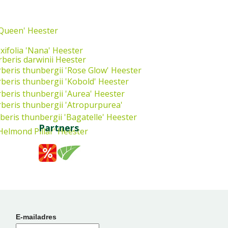
 Queen'
Heester
xifolia 'Nana'
Heester
beris darwinii
Heester
beris thunbergii 'Rose Glow'
Heester
beris thunbergii 'Kobold'
Heester
beris thunbergii 'Aurea'
Heester
beris thunbergii 'Atropurpurea'
beris thunbergii 'Bagatelle'
Heester
Partners
Helmond Pillar'
Heester
E-mailadres