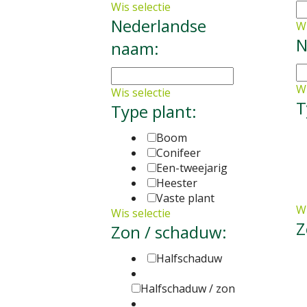
Wis selectie
Nederlandse
Wi
N
naam:
Wi
Wis selectie
T
Type plant:
Boom
Conifeer
Een-tweejarig
Heester
Vaste plant
Wi
Wis selectie
Z
Zon / schaduw:
Halfschaduw
Halfschaduw / zon