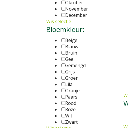
Oktober
November
December
Wis selectie
Bloemkleur:
Beige
Blauw
Bruin
Geel
Gemengd
Grijs
Groen
Lila
Oranje
Wi
Paars
W
Rood
Roze
Wit
Zwart
Wi