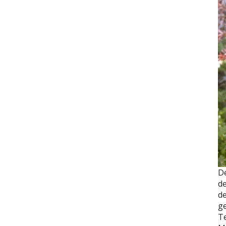
D
de
d
ge
Te