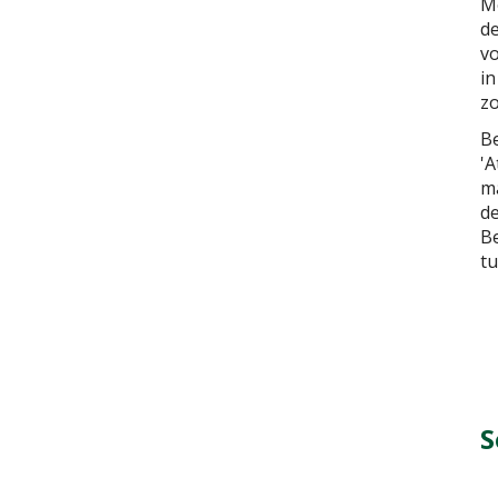
Me
de
vo
in
zo
Be
'A
ma
de
Be
tu
S