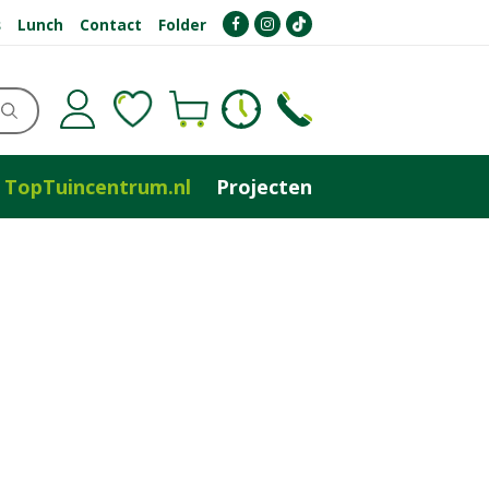
s
Lunch
Contact
Folder
TopTuincentrum.nl
Projecten