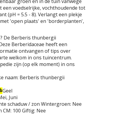
openbaar groen en in de tuin vanwege
st een voedselrijke, vochthoudende tot
nt (pH = 5.5 - 8). Verlangt een plekje
 met 'open plaats' en 'borderplanten',
? De Berberis thunbergii
 Deze Berberidaceae heeft een
ormatie ontvangen of tips over
arte welkom in ons tuincentrum.
opedie zijn (op elk moment) in ons
ke naam:
Berberis thunbergii
Geel
Mei, Juni
hte schaduw / zon
Wintergroen:
Nee
n CM:
100
Giftig:
Nee