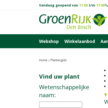
Ga
Vandaag geopend van
11:00
t/m
17:00
naar
content
Webshop
Winkelaanbod
Aan
Home
Plantengids
Vind uw plant
Wetenschappelijke
naam:
W