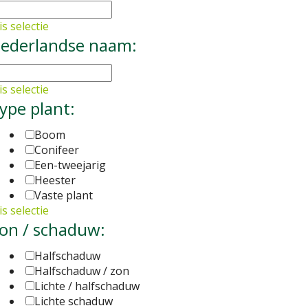
s selectie
ederlandse naam:
s selectie
ype plant:
Boom
Conifeer
Een-tweejarig
Heester
Vaste plant
s selectie
on / schaduw:
Halfschaduw
Halfschaduw / zon
Lichte / halfschaduw
Lichte schaduw