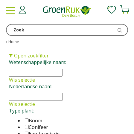
G
a
n
a
a
r
c
Home
o
n
Open zoekfilter
t
Wetenschappelijke naam:
e
n
Wis selectie
t
Nederlandse naam:
Wis selectie
Type plant:
Boom
Conifeer
Een-tweejarig