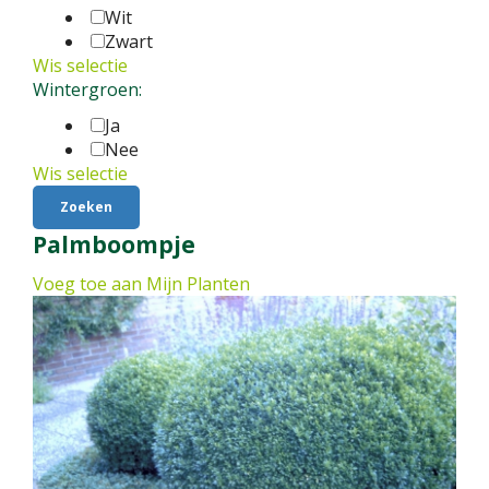
Wit
Zwart
Wis selectie
Wintergroen:
Ja
Nee
Wis selectie
Palmboompje
Voeg toe aan Mijn Planten