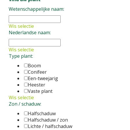
Pachysandra
Pachysandra procumbens
Vaste
plant
Wetenschappelijke naam:
hookeriana 'Purple Stem'
Heester
Wis selectie
Nederlandse naam:
Wis selectie
Type plant:
Boom
Conifeer
Een-tweejarig
Heester
Vaste plant
Wis selectie
Zon / schaduw:
Halfschaduw
Halfschaduw / zon
Lichte / halfschaduw