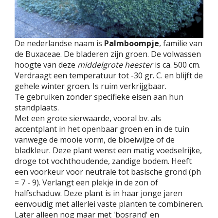
De nederlandse naam is
Palmboompje
, familie van
de Buxaceae. De bladeren zijn groen. De volwassen
hoogte van deze
middelgrote heester
is ca. 500 cm.
Verdraagt een temperatuur tot -30 gr. C. en blijft de
gehele winter groen. Is ruim verkrijgbaar.
Te gebruiken zonder specifieke eisen aan hun
standplaats.
Met een grote sierwaarde, vooral bv. als
accentplant in het openbaar groen en in de tuin
vanwege de mooie vorm, de bloeiwijze of de
bladkleur. Deze plant wenst een matig voedselrijke,
droge tot vochthoudende, zandige bodem. Heeft
een voorkeur voor neutrale tot basische grond (ph
= 7 - 9). Verlangt een plekje in de zon of
halfschaduw. Deze plant is in haar jonge jaren
eenvoudig met allerlei vaste planten te combineren.
Later alleen nog maar met 'bosrand' en