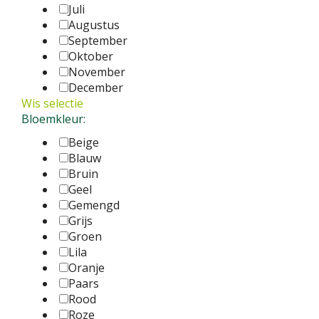
Juli
Augustus
September
Oktober
November
December
Wis selectie
Bloemkleur:
Beige
Blauw
Bruin
Geel
Gemengd
Grijs
Groen
Lila
Oranje
Paars
Rood
Roze