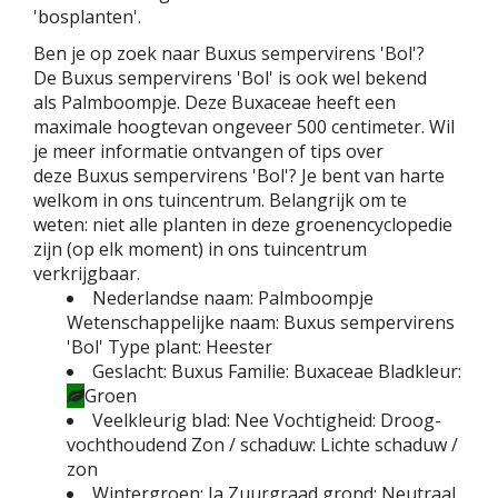
'bosplanten'.
Ben je op zoek naar Buxus sempervirens 'Bol'?
De Buxus sempervirens 'Bol' is ook wel bekend
als Palmboompje. Deze Buxaceae heeft een
maximale hoogtevan ongeveer 500 centimeter. Wil
je meer informatie ontvangen of tips over
deze Buxus sempervirens 'Bol'? Je bent van harte
welkom in ons tuincentrum. Belangrijk om te
weten: niet alle planten in deze groenencyclopedie
zijn (op elk moment) in ons tuincentrum
verkrijgbaar.
Nederlandse naam:
Palmboompje
Wetenschappelijke naam:
Buxus sempervirens
'Bol'
Type plant:
Heester
Geslacht:
Buxus
Familie:
Buxaceae
Bladkleur:
Groen
Veelkleurig blad:
Nee
Vochtigheid:
Droog-
vochthoudend
Zon / schaduw:
Lichte schaduw /
zon
Wintergroen:
Ja
Zuurgraad grond:
Neutraal