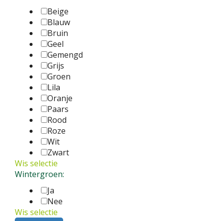
Beige
Blauw
Bruin
Geel
Gemengd
Grijs
Groen
Lila
Oranje
Paars
Rood
Roze
Wit
Zwart
Wis selectie
Wintergroen:
Ja
Nee
Wis selectie