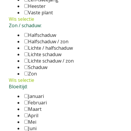
Heester
Vaste plant
Wis selectie
Zon / schaduw:
Halfschaduw
Halfschaduw / zon
Lichte / halfschaduw
Lichte schaduw
Lichte schaduw / zon
Schaduw
Zon
Wis selectie
Bloeitijd:
Januari
Februari
Maart
April
Mei
Juni