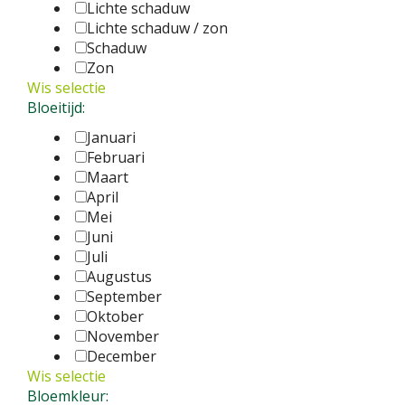
Lichte schaduw
Lichte schaduw / zon
Schaduw
Zon
Wis selectie
Bloeitijd:
Januari
Februari
Maart
April
Mei
Juni
Juli
Augustus
September
Oktober
November
December
Wis selectie
Bloemkleur: