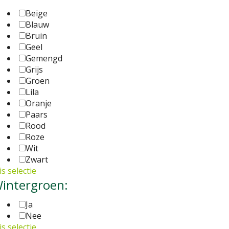
Beige
Blauw
Bruin
Geel
Gemengd
Grijs
Groen
Lila
Oranje
Paars
Rood
Roze
Wit
Zwart
s selectie
intergroen:
Ja
Nee
s selectie