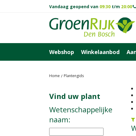
Ga
Vandaag geopend van
09:30
t/m
20:00
naar
content
Webshop
Winkelaanbod
Aan
Home
Plantengids
Vind uw plant
Wetenschappelijke
naam:
W