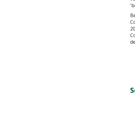
'b
Be
Co
20
Co
de
S