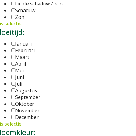
Lichte schaduw / zon
Schaduw
Zon
s selectie
loeitijd:
Januari
Februari
Maart
April
Mei
Juni
Juli
Augustus
September
Oktober
November
December
s selectie
loemkleur: