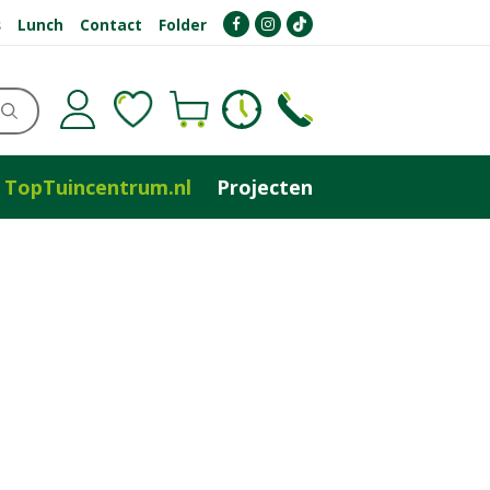
s
Lunch
Contact
Folder
TopTuincentrum.nl
Projecten