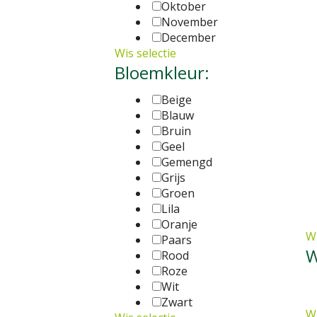
Oktober
November
December
Wis selectie
Bloemkleur:
Beige
Blauw
Bruin
Geel
Gemengd
Grijs
Groen
Lila
Oranje
Wi
Paars
W
Rood
Roze
Wit
Zwart
Wi