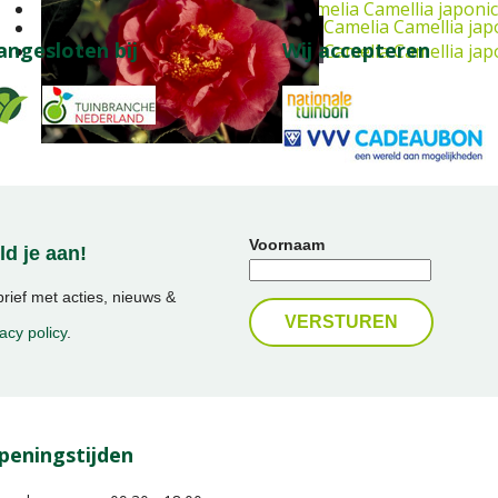
Camelia
Camellia japoni
Camelia
Camellia jap
angesloten bij
Wij accepteren
Camelia
Camellia jap
Voornaam
d je aan!
ief met acties, nieuws &
acy policy
.
peningstijden