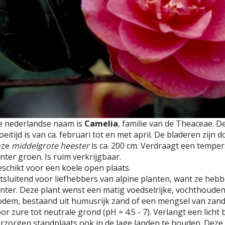
e nederlandse naam is
Camelia
, familie van de Theaceae. 
oeitijd is van ca. februari tot en met april. De bladeren zi
eze
middelgrote heester
is ca. 200 cm. Verdraagt een temperat
nter groen. Is ruim verkrijgbaar.
schikt voor een koele open plaats.
tsluitend voor liefhebbers van alpine planten, want ze hebb
nter. Deze plant wenst een matig voedselrijke, vochthoude
dem, bestaand uit humusrijk zand of een mengsel van zand 
or zure tot neutrale grond (pH = 4.5 - 7). Verlangt een lich
rzorgen standplaats ook in de lage landen te houden. Deze