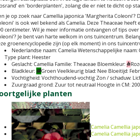
osrand' en 'borderplanten', zolang die er niet te dicht op st
n je op zoek naar Camellia japonica 'Margherita Coleoni'? 
leoni' is ook wel bekend als Camelia. Deze Theaceae heef
0 centimeter. Wil je meer informatie ontvangen of tips over
leoni'? Je bent van harte welkom in ons tuincentrum. Belangr
ze groenencyclopedie zijn (op elk moment) in ons tuincentr
Nederlandse naam:
Camelia
Wetenschappelijke naam:
Type plant:
Heester
Geslacht:
Camellia
Familie:
Theaceae
Bloemkleur:
Roz
Bladkleur:
Groen
Veelkleurig blad:
Nee
Bloeitijd:
Febr
Vochtigheid:
Vochthoudend-vochtig
Zon / schaduw:
Li
Zuurgraad grond:
Zuur tot neutraal
Hoogte in CM:
200
oortgelijke planten
Camelia
Camellia jap
Camelia
Camellia jap