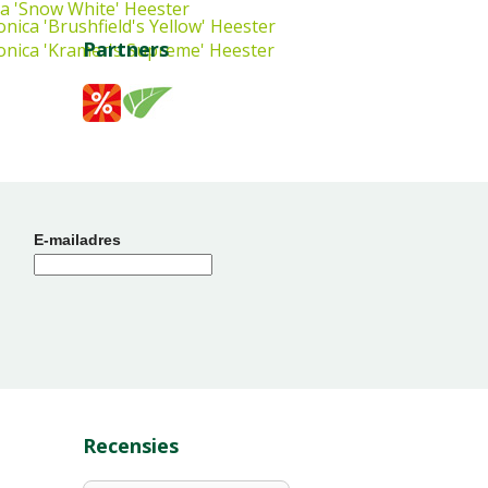
ca 'Snow White'
Heester
onica 'Brushfield's Yellow'
Heester
Partners
onica 'Kramer's Supreme'
Heester
E-mailadres
Recensies