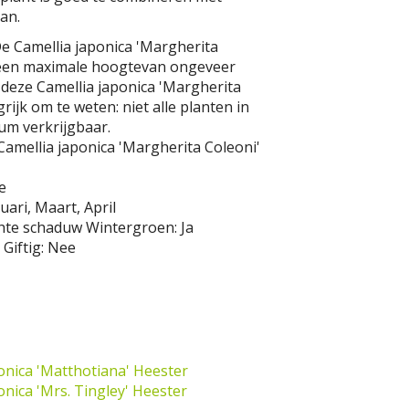
aan.
De Camellia japonica 'Margherita
t een maximale hoogtevan ongeveer
 deze Camellia japonica 'Margherita
ijk om te weten: niet alle planten in
um verkrijgbaar.
Camellia japonica 'Margherita Coleoni'
e
uari, Maart, April
chte schaduw
Wintergroen:
Ja
Giftig:
Nee
onica 'Matthotiana'
Heester
onica 'Mrs. Tingley'
Heester