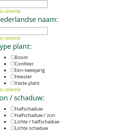
s selectie
ederlandse naam:
s selectie
ype plant:
Boom
Conifeer
Een-tweejarig
Heester
Vaste plant
s selectie
on / schaduw:
Halfschaduw
Halfschaduw / zon
Lichte / halfschaduw
Lichte schaduw