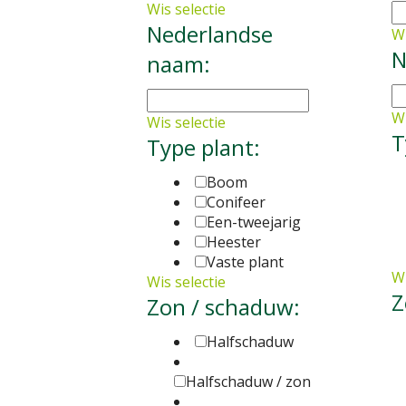
Wis selectie
Nederlandse
Wi
N
naam:
Wi
Wis selectie
T
Type plant:
Boom
Conifeer
Een-tweejarig
Heester
Vaste plant
Wi
Wis selectie
Z
Zon / schaduw:
Halfschaduw
Halfschaduw / zon