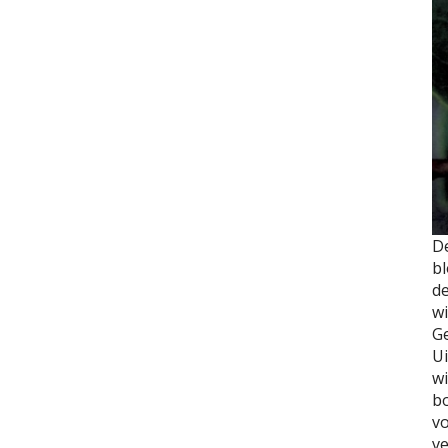
D
bl
d
wi
Ge
Ui
wi
bo
vo
ve