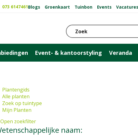
073 6147461
Blogs
Groenkaart
Tuinbon
Events
Vacature
biedingen
Event- & kantoorstyling
Veranda
Plantengids
Alle planten
Zoek op tuintype
Mijn Planten
Open zoekfilter
etenschappelijke naam: