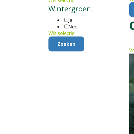
Wis selectie
Wintergroen:
Ja
Nee
Wis selectie
Vo