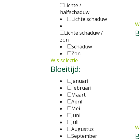
Lichte /
halfschaduw
Lichte schaduw
Wi
B
Lichte schaduw /
zon
Schaduw
Zon
Wis selectie
Bloeitijd:
Januari
Februari
Maart
April
Mei
Juni
Juli
Wi
Augustus
B
September