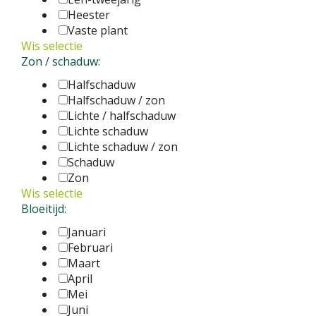
Heester
Vaste plant
Wis selectie
Zon / schaduw:
Halfschaduw
Halfschaduw / zon
Lichte / halfschaduw
Lichte schaduw
Lichte schaduw / zon
Schaduw
Zon
Wis selectie
Bloeitijd:
Januari
Februari
Maart
April
Mei
Juni