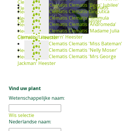
Clematis 'Minuet'
Heester
Clematis
Clematis 'Jackmanii Superba'
Heester
Clematis
Clematis
Clematis 'Piilu'
Clematis 'Kardynal Wyszynski'
Heester
Clematis
Clematis
Clematis tangutica
Clematis 'Lasurstern'
Heester
Clematis
Clematis 'Nellie Moser'
Heester
Clematis
Clematis
Clematis 'Miss Bateman'
Heester
Heester
Clematis
Clematis
Clematis 'Nelly Moser'
Heester
Clematis 'Bees' Jubilee'
Heester
Clematis
Clematis 'Mrs George Jackman'
Heester
Heester
Clematis flammula
Heester
Clematis 'Andromeda'
Heester
Clematis 'Madame Julia Correvon'
Heester
Vind uw plant
Wetenschappelijke naam:
Wis selectie
Nederlandse naam: