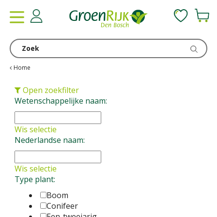
G
a
n
a
a
r
c
Home
o
n
Open zoekfilter
t
Wetenschappelijke naam:
e
n
Wis selectie
t
Nederlandse naam:
Wis selectie
Type plant:
Boom
Conifeer
Een-tweejarig