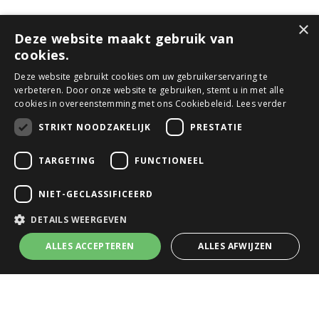
×
Deze website maakt gebruik van
Meer informatie
cookies.
Contact
Deze website gebruikt cookies om uw gebruikerservaring te
Webshop
verbeteren. Door onze website te gebruiken, stemt u in met alle
cookies in overeenstemming met ons Cookiebeleid.
Lees verder
Folders
STRIKT NOODZAKELIJK
PRESTATIE
Het team
Nieuws
TARGETING
FUNCTIONEEL
Nieuwsbrief
NIET-GECLASSIFICEERD
Tuincafé
Vacatures
DETAILS WEERGEVEN
Algemene voorwaarden
ALLES ACCEPTEREN
ALLES AFWIJZEN
Tuincentrum
Bloemist
Kamerplanten
Kunstbloemen
Buitenplanten
Tuinmeubelen