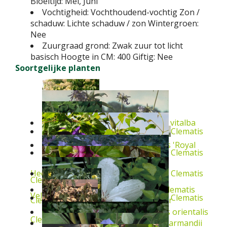
Bloeitijd:
Mei, Juni
Vochtigheid:
Vochthoudend-vochtig
Zon /
schaduw:
Lichte schaduw / zon
Wintergroen:
Nee
Zuurgraad grond:
Zwak zuur tot licht
basisch
Hoogte in CM:
400
Giftig:
Nee
Soortgelijke planten
Bosrank
Clematis vitalba
Clematis
Clematis
Clematis 'Royal
Clematis
Heester
Clematis
Clematis 'Cr?puscule'
Vaste plant
Clematis
Velours'
Heester
Clematis
Clematis 'Lady Betty Balfour'
Heester
Clematis
Clematis orientalis
Clematis 'Margaret Hunt'
Heester
Clematis
Clematis armandii