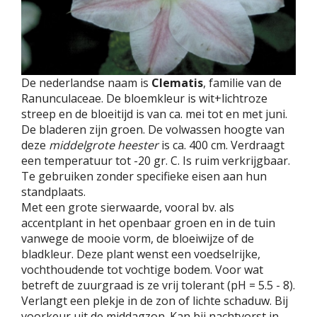
De nederlandse naam is
Clematis
, familie van de
Ranunculaceae. De bloemkleur is wit+lichtroze
streep en de bloeitijd is van ca. mei tot en met juni.
De bladeren zijn groen. De volwassen hoogte van
deze
middelgrote heester
is ca. 400 cm. Verdraagt
een temperatuur tot -20 gr. C. Is ruim verkrijgbaar.
Te gebruiken zonder specifieke eisen aan hun
standplaats.
Met een grote sierwaarde, vooral bv. als
accentplant in het openbaar groen en in de tuin
vanwege de mooie vorm, de bloeiwijze of de
bladkleur. Deze plant wenst een voedselrijke,
vochthoudende tot vochtige bodem. Voor wat
betreft de zuurgraad is ze vrij tolerant (pH = 5.5 - 8).
Verlangt een plekje in de zon of lichte schaduw. Bij
voorkeur uit de middagzon. Kan bij nachtvorst in