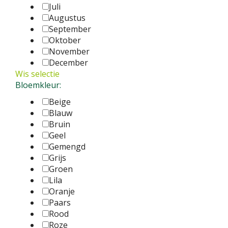
Juli
Augustus
September
Oktober
November
December
Wis selectie
Bloemkleur:
Beige
Blauw
Bruin
Geel
Gemengd
Grijs
Groen
Lila
Oranje
Paars
Rood
Roze