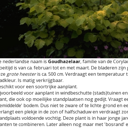
e nederlandse naam is
Goudhazelaar
, familie van de Coryl
oeitijd is van ca. februari tot en met maart. De bladeren zi
eze
grote heester
is ca. 500 cm. Verdraagt een temperatuur t
adkleur. Is matig verkrijgbaar.
schikt voor een soortrijke aanplant.
jvoorbeeld voor aanplant in windbeschutte (stads)tuinen en
ant, die ook op moeilijke standplaatsen nog gedijt. Vraagt 
emiddelde' bodem. Dus niet te zware of te lichte grond en een
rlangt een plekje in de zon of halfschaduw en verdraagt zome
andplaats voldoende vochtig. Deze plant is in haar jonge jar
anten te combineren. Later alleen nog maar met 'bosrand' e