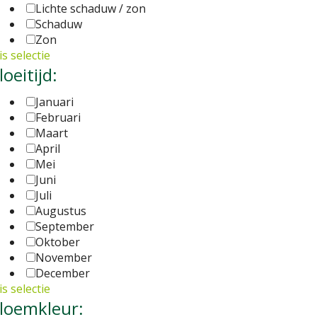
Lichte schaduw / zon
Schaduw
Zon
s selectie
loeitijd:
Januari
Februari
Maart
April
Mei
Juni
Juli
Augustus
September
Oktober
November
December
s selectie
loemkleur: