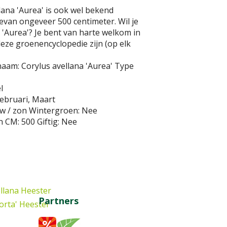
lana 'Aurea' is ook wel bekend
van ongeveer 500 centimeter. Wil je
 'Aurea'? Je bent van harte welkom in
deze groenencyclopedie zijn (op elk
naam:
Corylus avellana 'Aurea'
Type
l
ebruari, Maart
w / zon
Wintergroen:
Nee
n CM:
500
Giftig:
Nee
llana
Heester
Partners
orta'
Heester