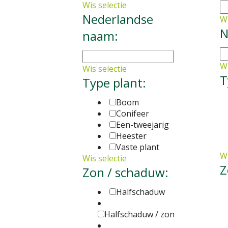
Wis selectie
Nederlandse
Wi
N
naam:
Wi
Wis selectie
T
Type plant:
Boom
Conifeer
Een-tweejarig
Heester
Vaste plant
Wi
Wis selectie
Z
Zon / schaduw:
Halfschaduw
Halfschaduw / zon