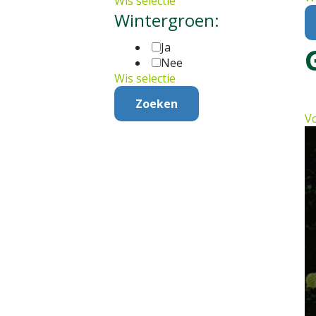
Wis selectie
Wintergroen:
Ja
Nee
Wis selectie
Vo