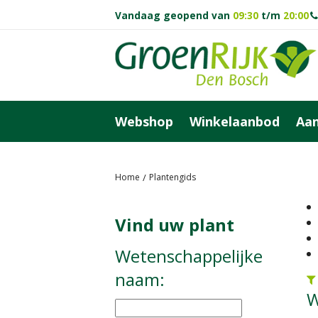
Ga
Vandaag geopend van
09:30
t/m
20:00
naar
content
Webshop
Winkelaanbod
Aan
Home
Plantengids
Vind uw plant
Wetenschappelijke
naam:
W