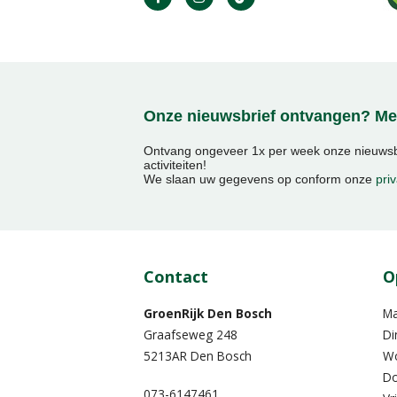
Onze nieuwsbrief ontvangen? Mel
Ontvang ongeveer 1x per week onze nieuwsbr
activiteiten!
We slaan uw gegevens op conform onze
priv
Contact
O
GroenRijk Den Bosch
M
Graafseweg 248
Di
5213AR Den Bosch
W
Do
073-6147461