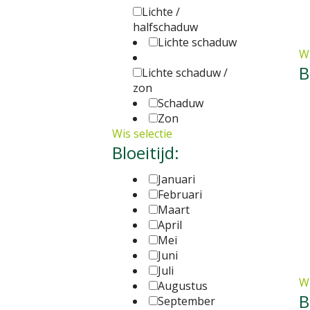
Lichte /
halfschaduw
Lichte schaduw
Wi
B
Lichte schaduw /
zon
Schaduw
Zon
Wis selectie
Bloeitijd:
Januari
Februari
Maart
April
Mei
Juni
Juli
Wi
Augustus
B
September