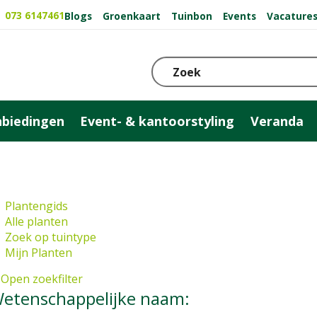
073 6147461
Blogs
Groenkaart
Tuinbon
Events
Vacature
biedingen
Event- & kantoorstyling
Veranda
Plantengids
Alle planten
Zoek op tuintype
Mijn Planten
Open zoekfilter
etenschappelijke naam: