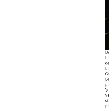
D
bl
d
bl
Ge
Bi
pl
'g
Ve
st
pl