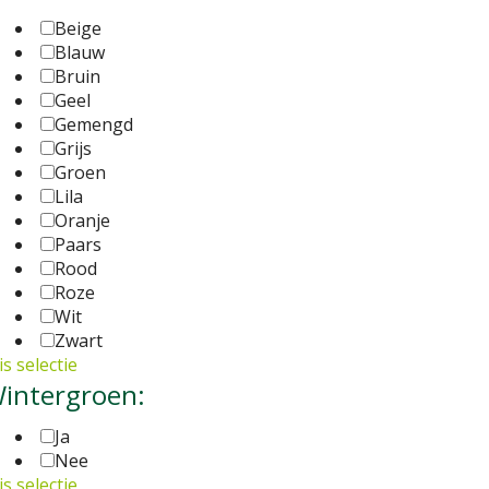
Beige
Blauw
Bruin
Geel
Gemengd
Grijs
Groen
Lila
Oranje
Paars
Rood
Roze
Wit
Zwart
s selectie
intergroen:
Ja
Nee
s selectie