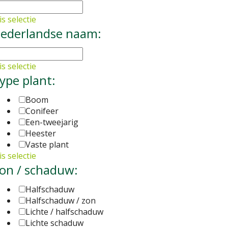
s selectie
ederlandse naam:
s selectie
ype plant:
Boom
Conifeer
Een-tweejarig
Heester
Vaste plant
s selectie
on / schaduw:
Halfschaduw
Halfschaduw / zon
Lichte / halfschaduw
Lichte schaduw