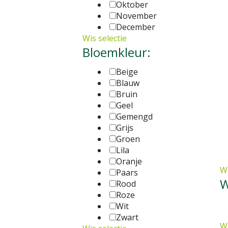
Oktober
November
December
Wis selectie
Bloemkleur:
Beige
Blauw
Bruin
Geel
Gemengd
Grijs
Groen
Lila
Oranje
Wi
Paars
W
Rood
Roze
Wit
Zwart
Wi