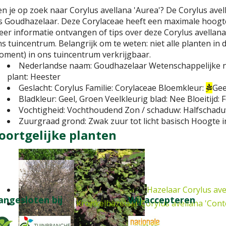
n je op zoek naar Corylus avellana 'Aurea'? De Corylus avel
s Goudhazelaar. Deze Corylaceae heeft een maximale hoogte
er informatie ontvangen of tips over deze Corylus avellana
s tuincentrum. Belangrijk om te weten: niet alle planten in 
ment) in ons tuincentrum verkrijgbaar.
Nederlandse naam:
Goudhazelaar
Wetenschappelijke 
plant:
Heester
Geslacht:
Corylus
Familie:
Corylaceae
Bloemkleur:
Gee
Bladkleur:
Geel, Groen
Veelkleurig blad:
Nee
Bloeitijd:
F
Vochtigheid:
Vochthoudend
Zon / schaduw:
Halfschadu
Zuurgraad grond:
Zwak zuur tot licht basisch
Hoogte i
oortgelijke planten
Hazelaar
Corylus ave
angesloten bij
Wij accepteren
Kronkelhazelaar
Corylus avellana 'Cont