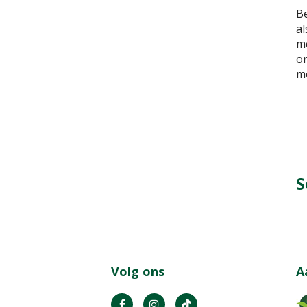
Be
al
me
on
mo
S
Volg ons
A