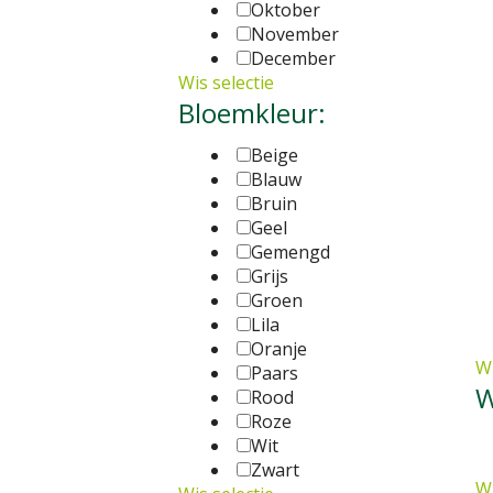
Oktober
November
December
Wis selectie
Bloemkleur:
Beige
Blauw
Bruin
Geel
Gemengd
Grijs
Groen
Lila
Oranje
Wi
Paars
W
Rood
Roze
Wit
Zwart
Wi