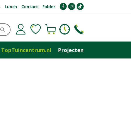
s
Lunch
Contact
Folder
TopTuincentrum.nl
Projecten