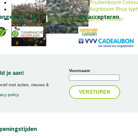
Pruikenboom
Cotinu
Azijnboom
Rhus typh
angesloten bij
Wij accepteren
Azijnboom
Rhus typhina
Heester
Voornaam
d je aan!
ief met acties, nieuws &
acy policy
.
peningstijden