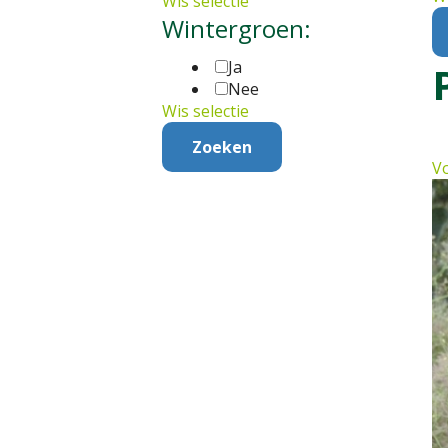
Wis selectie
Wintergroen:
Ja
Nee
Wis selectie
Vo