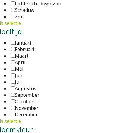
Lichte schaduw / zon
Schaduw
Zon
s selectie
loeitijd:
Januari
Februari
Maart
April
Mei
Juni
Juli
Augustus
September
Oktober
November
December
s selectie
loemkleur: