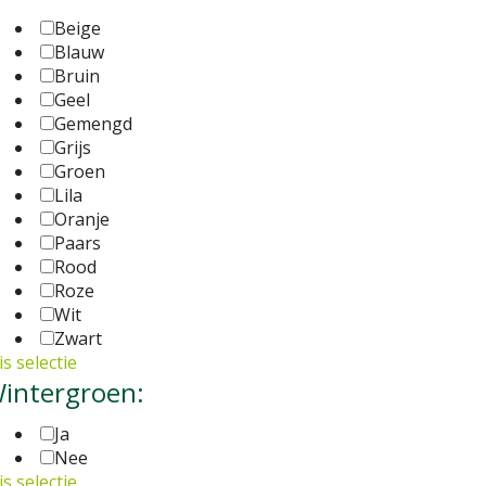
Beige
Blauw
Bruin
Geel
Gemengd
Grijs
Groen
Lila
Oranje
Paars
Rood
Roze
Wit
Zwart
s selectie
intergroen:
Ja
Nee
s selectie