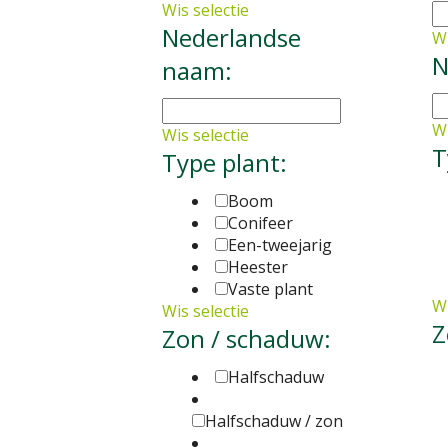
Wis selectie
Nederlandse
Wi
N
naam:
Wi
Wis selectie
T
Type plant:
Boom
Conifeer
Een-tweejarig
Heester
Vaste plant
Wi
Wis selectie
Z
Zon / schaduw:
Halfschaduw
Halfschaduw / zon