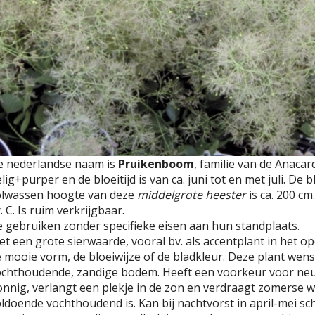
e nederlandse naam is
Pruikenboom
, familie van de Anacar
lig+purper en de bloeitijd is van ca. juni tot en met juli. De
olwassen hoogte van deze
middelgrote heester
is ca. 200 c
. C. Is ruim verkrijgbaar.
 gebruiken zonder specifieke eisen aan hun standplaats.
t een grote sierwaarde, vooral bv. als accentplant in het 
 mooie vorm, de bloeiwijze of de bladkleur. Deze plant wens
chthoudende, zandige bodem. Heeft een voorkeur voor neutra
nnig, verlangt een plekje in de zon en verdraagt zomerse wa
ldoende vochthoudend is. Kan bij nachtvorst in april-mei sc