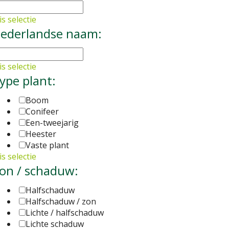
s selectie
ederlandse naam:
s selectie
ype plant:
Boom
Conifeer
Een-tweejarig
Heester
Vaste plant
s selectie
on / schaduw:
Halfschaduw
Halfschaduw / zon
Lichte / halfschaduw
Lichte schaduw