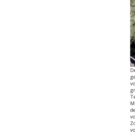
D
ge
v
gr
Te
Me
de
vo
Zo
vo