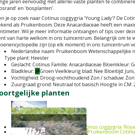
nge jaren eenvoudig met allerlei vaste planten te combiner
osrand' en 'bosplanten'.
n je op zoek naar Cotinus coggygria 'Young Lady'? De Cotin
ekend als Pruikenboom. Deze Anacardiaceae heeft een max
ntimeter. Wil je meer informatie ontvangen of tips over dez
nt van harte welkom in ons tuincentrum. Belangrijk om te we
oenencyclopedie zijn (op elk moment) in ons tuincentrum ve
Nederlandse naam:
Pruikenboom
Wetenschappelijke 
Type plant:
Heester
Geslacht:
Cotinus
Familie:
Anacardiaceae
Bloemkleur:
G
Bladkleur:
Groen
Veelkleurig blad:
Nee
Bloeitijd:
Juni,
Vochtigheid:
Droog-vochthoudend
Zon / schaduw:
Zon
Zuurgraad grond:
Neutraal tot basisch
Hoogte in CM:
oortgelijke planten
Pruikenboom
Cotinus coggygria 'Roya
Pruikenboom
Cotinu