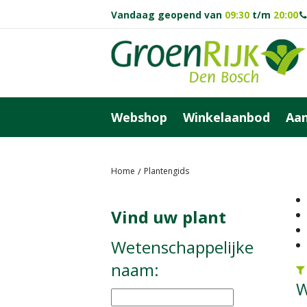
Ga
Vandaag geopend van
09:30
t/m
20:00
naar
content
Webshop
Winkelaanbod
Aan
Home
Plantengids
Vind uw plant
Wetenschappelijke
naam:
W