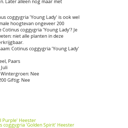
en. Later alleen nog maar met
us coggygria 'Young Lady' is ook wel
imale hoogtevan ongeveer 200
e Cotinus coggygria 'Young Lady'? Je
ten: niet alle planten in deze
rkrijgbaar.
naam:
Cotinus coggygria 'Young Lady'
eel, Paars
 Juli
Wintergroen:
Nee
200
Giftig:
Nee
l Purple'
Heester
s coggygria 'Golden Spirit'
Heester