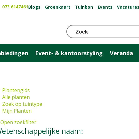
073 6147461
Blogs
Groenkaart
Tuinbon
Events
Vacature
biedingen
Event- & kantoorstyling
Veranda
Plantengids
Alle planten
Zoek op tuintype
Mijn Planten
Open zoekfilter
etenschappelijke naam: