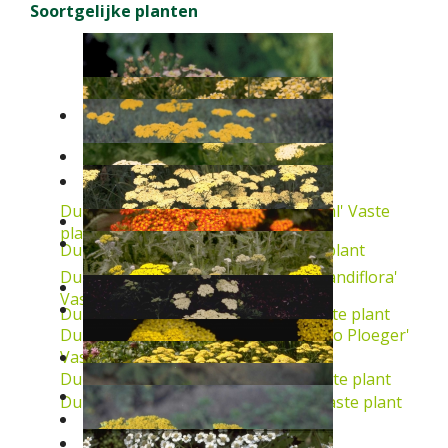
Soortgelijke planten
Duizendblad
Achillea 'Hannelore Pahl'
Vaste
plant
Duizendblad
Achillea x lewisii
Vaste plant
Duizendblad
Achillea tomentosa 'Grandiflora'
Vaste plant
Duizendblad
Achillea grandifolia
Vaste plant
Duizendblad
Achillea clypeolata 'Theo Ploeger'
Vaste plant
Duizendblad
Achillea 'Feuerland'
Vaste plant
Duizendblad
Achillea 'Moonshine'
Vaste plant