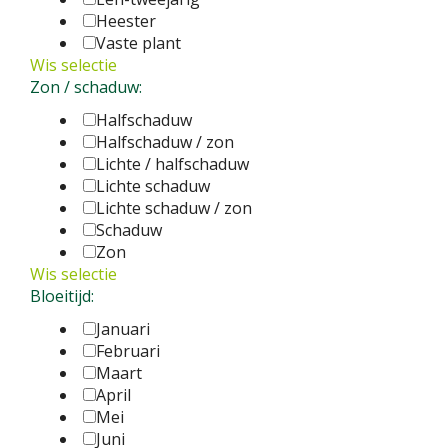
Heester
Vaste plant
Wis selectie
Zon / schaduw:
Halfschaduw
Halfschaduw / zon
Lichte / halfschaduw
Lichte schaduw
Lichte schaduw / zon
Schaduw
Zon
Wis selectie
Bloeitijd:
Januari
Februari
Maart
April
Mei
Juni