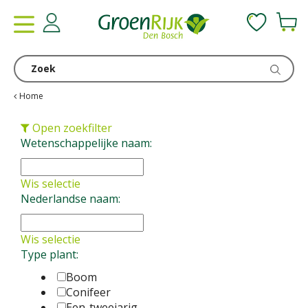
G
a
n
a
a
r
c
Home
o
n
Open zoekfilter
t
Wetenschappelijke naam:
e
n
Wis selectie
t
Nederlandse naam:
Wis selectie
Type plant:
Boom
Conifeer
Een-tweejarig