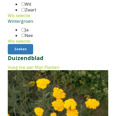
Wit
Zwart
Wis selectie
Wintergroen:
Ja
Nee
Wis selectie
Duizendblad
Voeg toe aan Mijn Planten