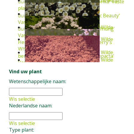
Gewoon
duizendblad
Achillea millefolium 'Paprika'
Vaste
plant
duizendblad
Achillea millefolium 'Lilac Beauty'
Vaste plant
Wilde
duizendblad
Achillea millefolium 'Hoffnung'
Vaste plant
Wilde
Hemdsknoopjes
Achillea ptarmica 'Perry's
White'
Vaste plant
Wilde
bertram
Achillea ptarmica 'Nana compacta'
Wilde
Vaste plant
bertram
Achillea ptarmica 'Major'
Vaste plant
Vind uw plant
bertram
Achillea ptarmica
Vaste plant
Wetenschappelijke naam:
bertram
Achillea ptarmica 'The Pearl'
Vaste
plant
Wis selectie
Nederlandse naam:
Wis selectie
Type plant: