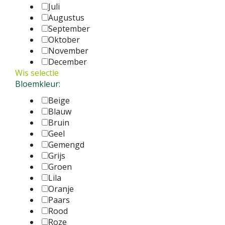
Juli
Augustus
September
Oktober
November
December
Wis selectie
Bloemkleur:
Beige
Blauw
Bruin
Geel
Gemengd
Grijs
Groen
Lila
Oranje
Paars
Rood
Roze