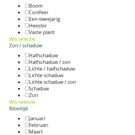
Boom
Conifeer
Een-tweejarig
Heester
Vaste plant
Wis selectie
Zon / schaduw:
Halfschaduw
Halfschaduw / zon
Lichte / halfschaduw
Lichte schaduw
Lichte schaduw / zon
Schaduw
Zon
Wis selectie
Bloeitijd:
Januari
Februari
Maart