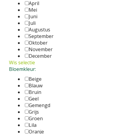
April
Mei
Juni
Juli
Augustus
September
Oktober
November
December
Wis selectie
Bloemkleur:
Beige
Blauw
Bruin
Geel
Gemengd
Grijs
Groen
Lila
Oranje