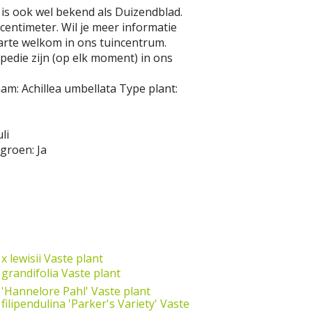
 is ook wel bekend als Duizendblad.
entimeter. Wil je meer informatie
harte welkom in ons tuincentrum.
opedie zijn (op elk moment) in ons
aam:
Achillea umbellata
Type plant:
uli
groen:
Ja
x lewisii
Vaste plant
 grandifolia
Vaste plant
a 'Hannelore Pahl'
Vaste plant
 filipendulina 'Parker's Variety'
Vaste