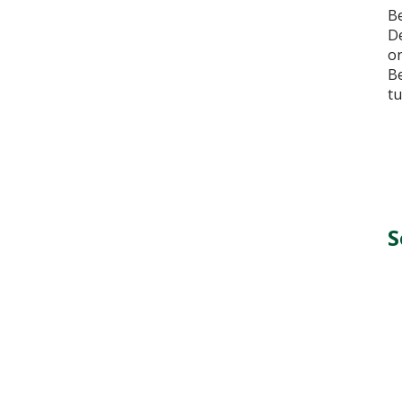
Be
De
on
Be
tu
S