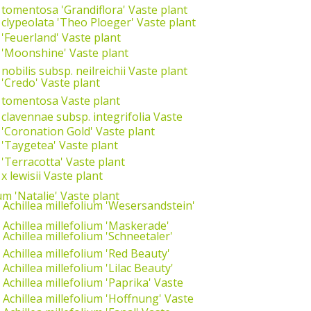
a tomentosa 'Grandiflora'
Vaste plant
a clypeolata 'Theo Ploeger'
Vaste plant
 'Feuerland'
Vaste plant
a 'Moonshine'
Vaste plant
 nobilis subsp. neilreichii
Vaste plant
 'Credo'
Vaste plant
a tomentosa
Vaste plant
 clavennae subsp. integrifolia
Vaste
a 'Coronation Gold'
Vaste plant
 'Taygetea'
Vaste plant
 'Terracotta'
Vaste plant
x lewisii
Vaste plant
um 'Natalie'
Vaste plant
Achillea millefolium 'Wesersandstein'
Achillea millefolium 'Maskerade'
Achillea millefolium 'Schneetaler'
Achillea millefolium 'Red Beauty'
Achillea millefolium 'Lilac Beauty'
Achillea millefolium 'Paprika'
Vaste
Achillea millefolium 'Hoffnung'
Vaste