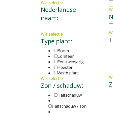
Wis selectie
Nederlandse
Wi
N
naam:
Wi
Wis selectie
T
Type plant:
Boom
Conifeer
Een-tweejarig
Heester
Vaste plant
Wi
Wis selectie
Z
Zon / schaduw:
Halfschaduw
Halfschaduw / zon