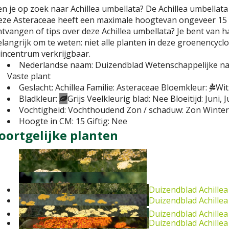
n je op zoek naar Achillea umbellata? De Achillea umbellata
ze Asteraceae heeft een maximale hoogtevan ongeveer 15 c
tvangen of tips over deze Achillea umbellata? Je bent van 
langrijk om te weten: niet alle planten in deze groenencycl
incentrum verkrijgbaar.
Nederlandse naam:
Duizendblad
Wetenschappelijke n
Vaste plant
Geslacht:
Achillea
Familie:
Asteraceae
Bloemkleur:
Wit
Bladkleur:
Grijs
Veelkleurig blad:
Nee
Bloeitijd:
Juni, J
Vochtigheid:
Vochthoudend
Zon / schaduw:
Zon
Winter
Hoogte in CM:
15
Giftig:
Nee
oortgelijke planten
Duizendblad
Achillea 
Duizendblad
Achillea
Duizendblad
Achille
Duizendblad
Achillea