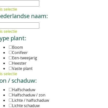
s selectie
ederlandse naam:
s selectie
ype plant:
Boom
Conifeer
Een-tweejarig
Heester
Vaste plant
s selectie
on / schaduw:
Halfschaduw
Halfschaduw / zon
Lichte / halfschaduw
Lichte schaduw