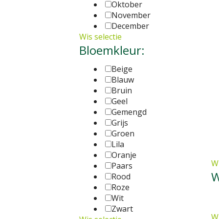
Oktober
November
December
Wis selectie
Bloemkleur:
Beige
Blauw
Bruin
Geel
Gemengd
Grijs
Groen
Lila
Oranje
Wi
Paars
W
Rood
Roze
Wit
Zwart
Wi