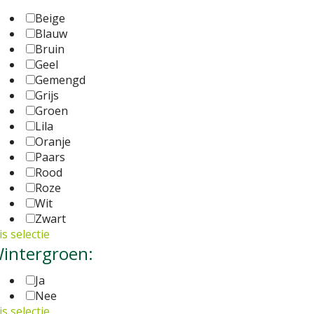
Beige
Blauw
Bruin
Geel
Gemengd
Grijs
Groen
Lila
Oranje
Paars
Rood
Roze
Wit
Zwart
s selectie
intergroen:
Ja
Nee
s selectie