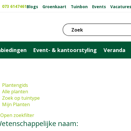
073 6147461
Blogs
Groenkaart
Tuinbon
Events
Vacature
biedingen
Event- & kantoorstyling
Veranda
Plantengids
Alle planten
Zoek op tuintype
Mijn Planten
Open zoekfilter
etenschappelijke naam: