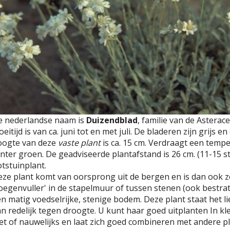
e nederlandse naam is
Duizendblad
, familie van de Asterac
oeitijd is van ca. juni tot en met juli. De bladeren zijn grij
oogte van deze
vaste plant
is ca. 15 cm. Verdraagt een temper
nter groen. De geadviseerde plantafstand is 26 cm. (11-15 st.
tstuinplant.
ze plant komt van oorsprong uit de bergen en is dan ook ze
oegenvuller' in de stapelmuur of tussen stenen (ook bestrat
n matig voedselrijke, stenige bodem. Deze plant staat het li
n redelijk tegen droogte. U kunt haar goed uitplanten In kl
et of nauwelijks en laat zich goed combineren met andere p