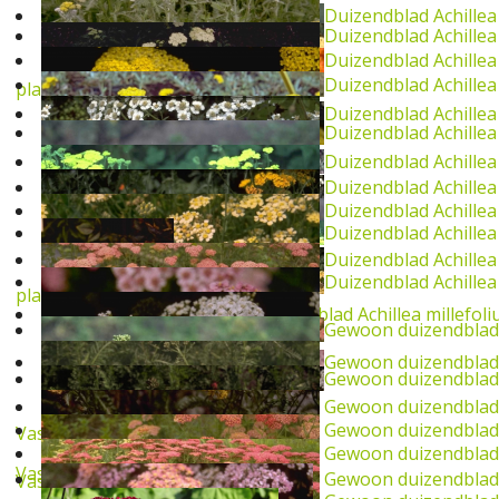
Duizendblad
Achille
Duizendblad
Achille
Duizendblad
Achillea
Duizendblad
Achille
plant
Duizendblad
Achillea
Duizendblad
Achillea
Duizendblad
Achille
Duizendblad
Achillea
Duizendblad
Achille
Duizendblad
Achillea
Duizendblad
Achillea
Duizendblad
Achillea 
plant
Gewoon duizendblad
Achillea millefoli
Gewoon duizendblad
Gewoon duizendblad
Gewoon duizendblad
Gewoon duizendblad
Gewoon duizendblad
Vaste plant
Gewoon duizendblad
Vaste plant
Gewoon duizendblad
Vaste plant