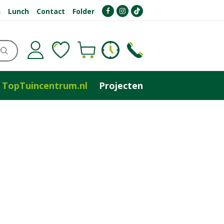
s
Lunch
Contact
Folder
TopTuincentrum.nl
Projecten