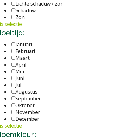
Lichte schaduw / zon
Schaduw
Zon
s selectie
loeitijd:
Januari
Februari
Maart
April
Mei
Juni
Juli
Augustus
September
Oktober
November
December
s selectie
loemkleur: