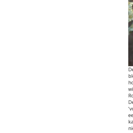
D
bl
h
wi
Ro
De
'v
ee
ka
ni