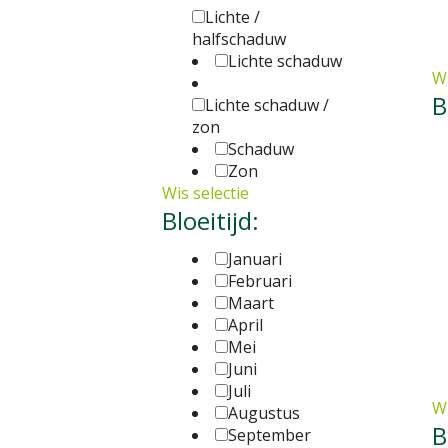
Lichte /
halfschaduw
Lichte schaduw
Wi
B
Lichte schaduw /
zon
Schaduw
Zon
Wis selectie
Bloeitijd:
Januari
Februari
Maart
April
Mei
Juni
Juli
Wi
Augustus
B
September