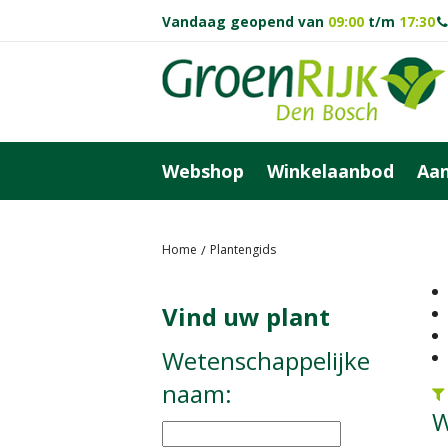
Ga
Vandaag geopend van
09:00
t/m
17:30
naar
content
Webshop
Winkelaanbod
Aan
Home
Plantengids
Vind uw plant
Wetenschappelijke
naam:
W