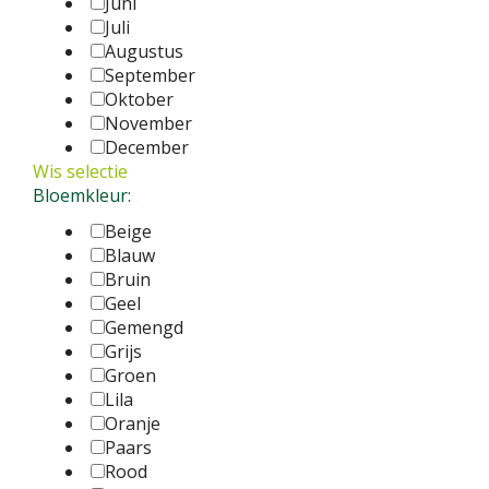
Juni
Juli
Augustus
September
Oktober
November
December
Wis selectie
Bloemkleur:
Beige
Blauw
Bruin
Geel
Gemengd
Grijs
Groen
Lila
Oranje
Paars
Rood