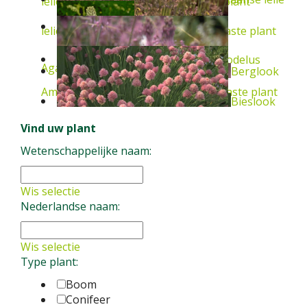
lelie
Agapanthus 'Blue Giant'
Vaste plant
lelie
Agapanthus africanus 'Albus'
Vaste plant
Asphodelus
Asphodelus
Agapanthus umbellatus
Vaste plant
Berglook
Amerikaanse look
Allium cernuum
Vaste plant
Bieslook
Vind uw plant
albus
Vaste plant
Allium carinatum subsp. pulchellum
Vaste plant
Wetenschappelijke naam:
Allium schoenoprasum 'Forescate'
Vaste plant
Wis selectie
Nederlandse naam:
Wis selectie
Type plant:
Boom
Conifeer