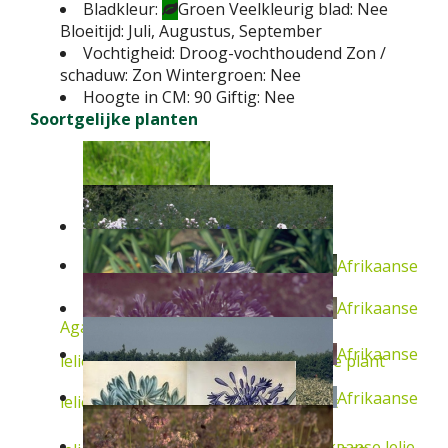
Bladkleur:
Groen
Veelkleurig blad:
Nee
Bloeitijd:
Juli, Augustus, September
Vochtigheid:
Droog-vochthoudend
Zon /
schaduw:
Zon
Wintergroen:
Nee
Hoogte in CM:
90
Giftig:
Nee
Soortgelijke planten
Afrikaanse lelie
Afrikaanse
Afrikaanse
Agapanthus 'Lilliput'
Vaste plant
Afrikaanse
lelie
Agapanthus campanulatus
Vaste plant
Afrikaanse
lelie
Agapanthus 'Donau'
Vaste plant
Afrikaanse lelie