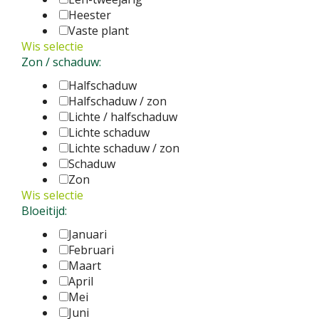
Heester
Vaste plant
Wis selectie
Zon / schaduw:
Halfschaduw
Halfschaduw / zon
Lichte / halfschaduw
Lichte schaduw
Lichte schaduw / zon
Schaduw
Zon
Wis selectie
Bloeitijd:
Januari
Februari
Maart
April
Mei
Juni