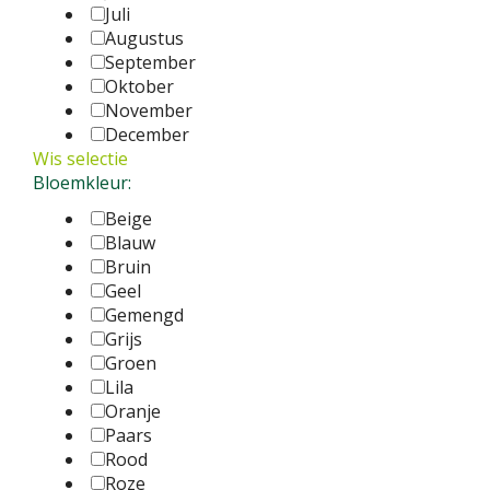
Juli
Augustus
September
Oktober
November
December
Wis selectie
Bloemkleur:
Beige
Blauw
Bruin
Geel
Gemengd
Grijs
Groen
Lila
Oranje
Paars
Rood
Roze