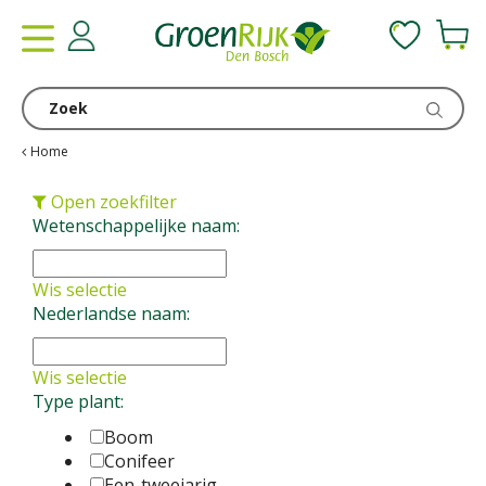
G
a
n
a
a
r
c
Home
o
n
Open zoekfilter
t
Wetenschappelijke naam:
e
n
Wis selectie
t
Nederlandse naam:
Wis selectie
Type plant:
Boom
Conifeer
Een-tweejarig