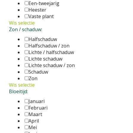
Een-tweejarig
Heester
Vaste plant
Wis selectie
Zon / schaduw:
Halfschaduw
Halfschaduw / zon
Lichte / halfschaduw
Lichte schaduw
Lichte schaduw / zon
Schaduw
Zon
Wis selectie
Bloeitijd:
Januari
Februari
Maart
April
Mei