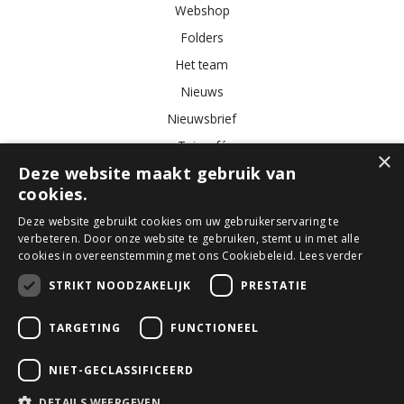
Webshop
Folders
Het team
Nieuws
Nieuwsbrief
Tuincafé
×
Deze website maakt gebruik van
Vacatures
cookies.
Algemene voorwaarden
Deze website gebruikt cookies om uw gebruikerservaring te
verbeteren. Door onze website te gebruiken, stemt u in met alle
Tuincentrum
Bloemist
Kamerplanten
Kunstbloemen
Buitenplanten
cookies in overeenstemming met ons Cookiebeleid.
Lees verder
Tuinmeubelen
STRIKT NOODZAKELIJK
PRESTATIE
TARGETING
FUNCTIONEEL
© GroenRijk Den Bosch
Green Solutions
NIET-GECLASSIFICEERD
Tuincentrum Overzicht
Privacy Policy
DETAILS WEERGEVEN