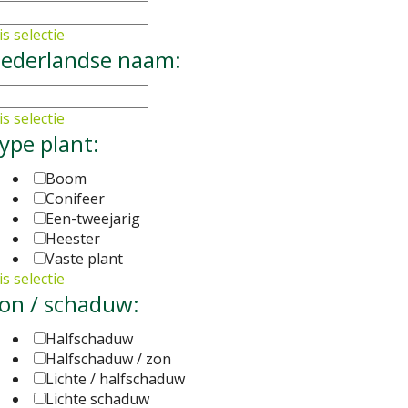
s selectie
ederlandse naam:
s selectie
ype plant:
Boom
Conifeer
Een-tweejarig
Heester
Vaste plant
s selectie
on / schaduw:
Halfschaduw
Halfschaduw / zon
Lichte / halfschaduw
Lichte schaduw