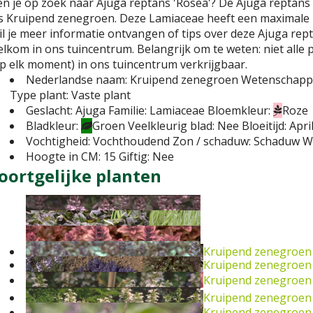
n je op zoek naar Ajuga reptans 'Rosea'? De Ajuga reptans 
ls Kruipend zenegroen. Deze Lamiaceae heeft een maximale
l je meer informatie ontvangen of tips over deze Ajuga rept
lkom in ons tuincentrum. Belangrijk om te weten: niet alle 
p elk moment) in ons tuincentrum verkrijgbaar.
Nederlandse naam:
Kruipend zenegroen
Wetenschappe
Type plant:
Vaste plant
Geslacht:
Ajuga
Familie:
Lamiaceae
Bloemkleur:
Roze
Bladkleur:
Groen
Veelkleurig blad:
Nee
Bloeitijd:
Apri
Vochtigheid:
Vochthoudend
Zon / schaduw:
Schaduw
W
Hoogte in CM:
15
Giftig:
Nee
oortgelijke planten
Kruipend zenegroen
Kruipend zenegroen
Kruipend zenegroen
Kruipend zenegroen
Kruipend zenegroen