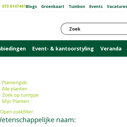
073 6147461
Blogs
Groenkaart
Tuinbon
Events
Vacature
biedingen
Event- & kantoorstyling
Veranda
Plantengids
Alle planten
Zoek op tuintype
Mijn Planten
Open zoekfilter
etenschappelijke naam: