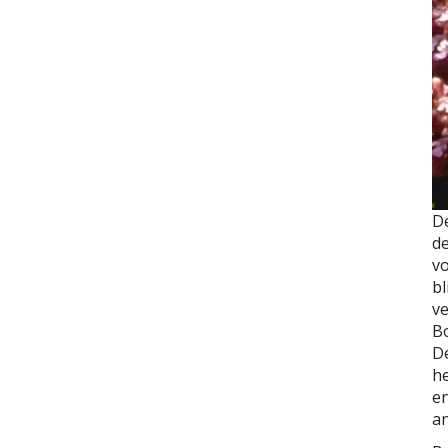
D
de
v
bl
ve
B
De
he
en
an