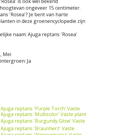
'Rosea' is ook wel bekend
 hoogtevan ongeveer 15 centimeter.
ans 'Rosea'? Je bent van harte
planten in deze groenencyclopedie zijn
lijke naam:
Ajuga reptans 'Rosea'
l, Mei
intergroen:
Ja
Ajuga reptans 'Purple Torch'
Vaste
Ajuga reptans 'Multicolor'
Vaste plant
Ajuga reptans 'Burgundy Glow'
Vaste
Ajuga reptans 'Braunherz'
Vaste
Ajuga reptans 'Atropurpurea'
Vaste