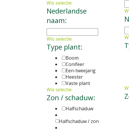
Wis selectie
Nederlandse
Wi
N
naam:
Wi
Wis selectie
T
Type plant:
Boom
Conifeer
Een-tweejarig
Heester
Vaste plant
Wi
Wis selectie
Z
Zon / schaduw:
Halfschaduw
Halfschaduw / zon