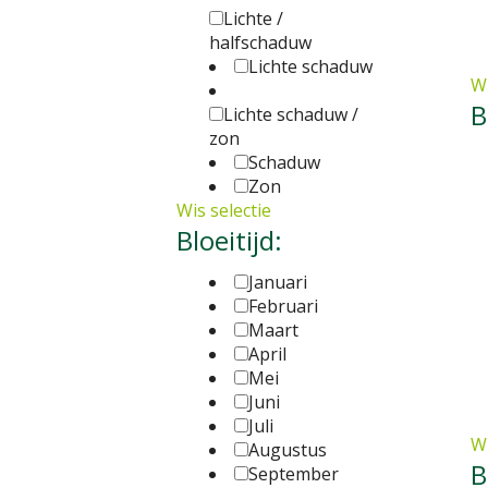
Lichte /
halfschaduw
Lichte schaduw
Wi
B
Lichte schaduw /
zon
Schaduw
Zon
Wis selectie
Bloeitijd:
Januari
Februari
Maart
April
Mei
Juni
Juli
Wi
Augustus
B
September