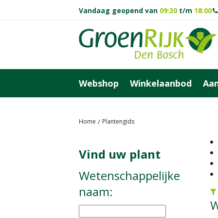
Ga
Vandaag geopend van
09:30
t/m
18:00
naar
content
Webshop
Winkelaanbod
Aan
Home
Plantengids
Vind uw plant
Wetenschappelijke
naam:
W