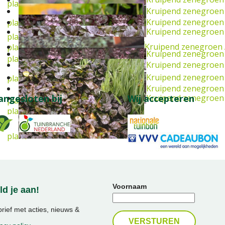
plant
Kruipend zenegroen
Kruipend zenegroen
plant
Kruipend zenegroen
plant
Kruipend zenegroen
plant
Kruipend zenegroen
plant
Kruipend zenegroen
Kruipend zenegroen
plant
Kruipend zenegroen
Kruipend zenegroen
angesloten bij
Wij accepteren
plant
plant
plant
Voornaam
d je aan!
ief met acties, nieuws &