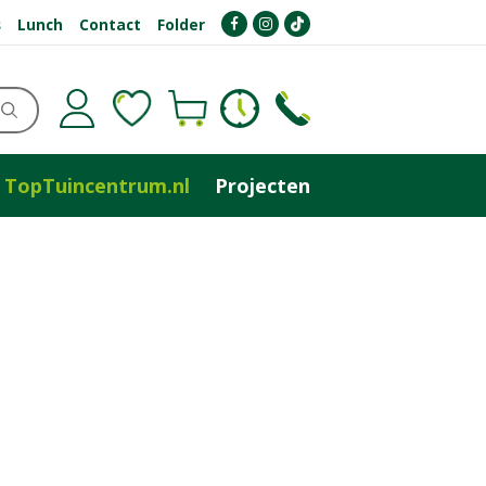
s
Lunch
Contact
Folder
TopTuincentrum.nl
Projecten