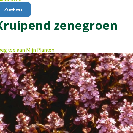
Kruipend zenegroen
eg toe aan Mijn Planten