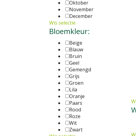
Oktober
November
December
Wis selectie
Bloemkleur:
Beige
Blauw
Bruin
Geel
Gemengd
Grijs
Groen
Lila
Oranje
Wi
Paars
W
Rood
Roze
Wit
Zwart
Wi