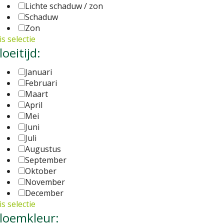
Lichte schaduw / zon
Schaduw
Zon
s selectie
loeitijd:
Januari
Februari
Maart
April
Mei
Juni
Juli
Augustus
September
Oktober
November
December
s selectie
loemkleur: