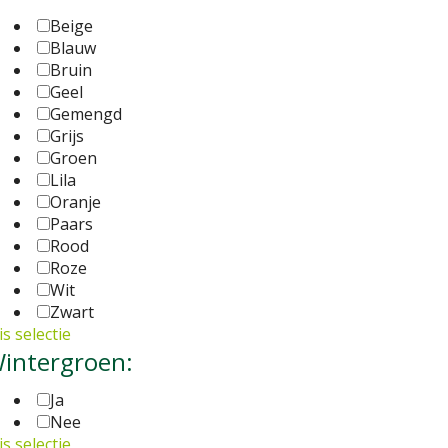
Beige
Blauw
Bruin
Geel
Gemengd
Grijs
Groen
Lila
Oranje
Paars
Rood
Roze
Wit
Zwart
s selectie
intergroen:
Ja
Nee
s selectie