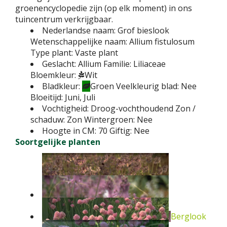
groenencyclopedie zijn (op elk moment) in ons
tuincentrum verkrijgbaar.
Nederlandse naam:
Grof bieslook
Wetenschappelijke naam:
Allium fistulosum
Type plant:
Vaste plant
Geslacht:
Allium
Familie:
Liliaceae
Bloemkleur:
Wit
Bladkleur:
Groen
Veelkleurig blad:
Nee
Bloeitijd:
Juni, Juli
Vochtigheid:
Droog-vochthoudend
Zon /
schaduw:
Zon
Wintergroen:
Nee
Hoogte in CM:
70
Giftig:
Nee
Soortgelijke planten
Berglook