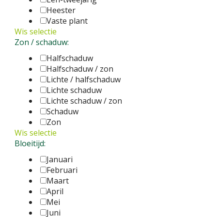
Heester
Vaste plant
Wis selectie
Zon / schaduw:
Halfschaduw
Halfschaduw / zon
Lichte / halfschaduw
Lichte schaduw
Lichte schaduw / zon
Schaduw
Zon
Wis selectie
Bloeitijd:
Januari
Februari
Maart
April
Mei
Juni