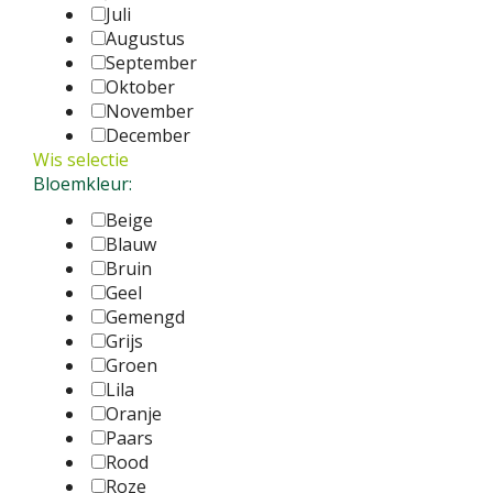
Juli
Augustus
September
Oktober
November
December
Wis selectie
Bloemkleur:
Beige
Blauw
Bruin
Geel
Gemengd
Grijs
Groen
Lila
Oranje
Paars
Rood
Roze