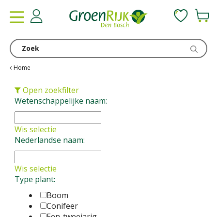
G
a
n
a
a
r
c
Home
o
n
Open zoekfilter
t
Wetenschappelijke naam:
e
n
Wis selectie
t
Nederlandse naam:
Wis selectie
Type plant:
Boom
Conifeer
Een-tweejarig