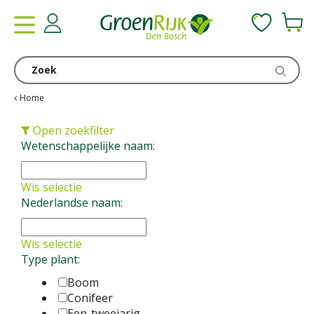
G
a
n
a
a
r
c
Home
o
n
Open zoekfilter
t
Wetenschappelijke naam:
e
n
Wis selectie
t
Nederlandse naam:
Wis selectie
Type plant:
Boom
Conifeer
Een-tweejarig