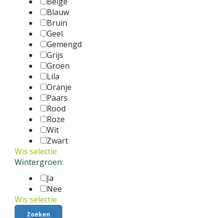
Beige
Blauw
Bruin
Geel
Gemengd
Grijs
Groen
Lila
Oranje
Paars
Rood
Roze
Wit
Zwart
Wis selectie
Wintergroen:
Ja
Nee
Wis selectie