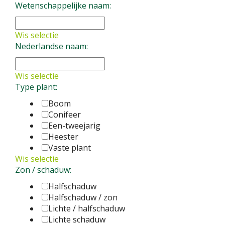
Wetenschappelijke naam:
Reuzenlook
Allium giganteum
Vaste plant
Allium insubricum
Vaste plant
Wis selectie
Nederlandse naam:
Wis selectie
Type plant:
Boom
Conifeer
Een-tweejarig
Heester
Vaste plant
Wis selectie
Zon / schaduw:
Halfschaduw
Halfschaduw / zon
Lichte / halfschaduw
Lichte schaduw