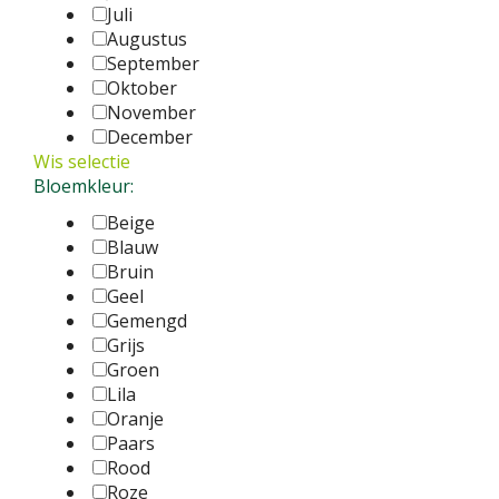
Juli
Augustus
September
Oktober
November
December
Wis selectie
Bloemkleur:
Beige
Blauw
Bruin
Geel
Gemengd
Grijs
Groen
Lila
Oranje
Paars
Rood
Roze