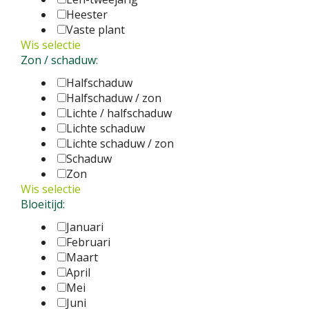
Heester
Vaste plant
Wis selectie
Zon / schaduw:
Halfschaduw
Halfschaduw / zon
Lichte / halfschaduw
Lichte schaduw
Lichte schaduw / zon
Schaduw
Zon
Wis selectie
Bloeitijd:
Januari
Februari
Maart
April
Mei
Juni