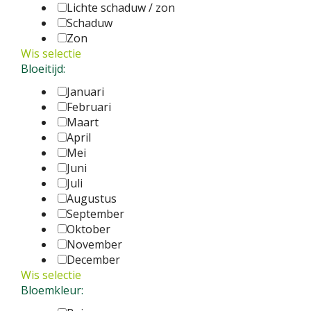
Lichte schaduw / zon
Schaduw
Zon
Wis selectie
Bloeitijd:
Januari
Februari
Maart
April
Mei
Juni
Juli
Augustus
September
Oktober
November
December
Wis selectie
Bloemkleur: