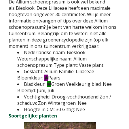
De Allium schoenoprasum is ook wel bekend
als Bieslook. Deze Liliaceae heeft een maximale
hoogtevan ongeveer 30 centimeter. Wil je meer
informatie ontvangen of tips over deze Allium
schoenoprasum? Je bent van harte welkom in ons
tuincentrum. Belangrijk om te weten: niet alle
planten in deze groenencyclopedie zijn (op elk
moment) in ons tuincentrum verkrijgbaar.
Nederlandse naam:
Bieslook
Wetenschappelijke naam:
Allium
schoenoprasum
Type plant:
Vaste plant
Geslacht:
Allium
Familie:
Liliaceae
Bloemkleur:
Paars
Bladkleur:
Groen
Veelkleurig blad:
Nee
Bloeitijd:
Juni, Juli
Vochtigheid:
Droog-vochthoudend
Zon /
schaduw:
Zon
Wintergroen:
Nee
Hoogte in CM:
30
Giftig:
Nee
Soortgelijke planten