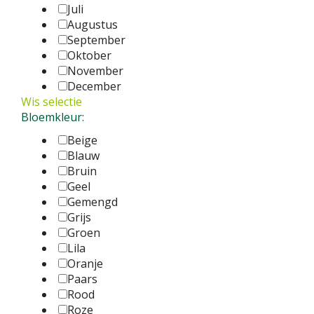
Juli
Augustus
September
Oktober
November
December
Wis selectie
Bloemkleur:
Beige
Blauw
Bruin
Geel
Gemengd
Grijs
Groen
Lila
Oranje
Paars
Rood
Roze