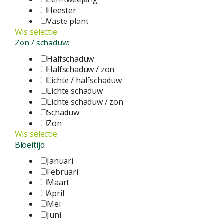
Heester
Vaste plant
Wis selectie
Zon / schaduw:
Halfschaduw
Halfschaduw / zon
Lichte / halfschaduw
Lichte schaduw
Lichte schaduw / zon
Schaduw
Zon
Wis selectie
Bloeitijd:
Januari
Februari
Maart
April
Mei
Juni