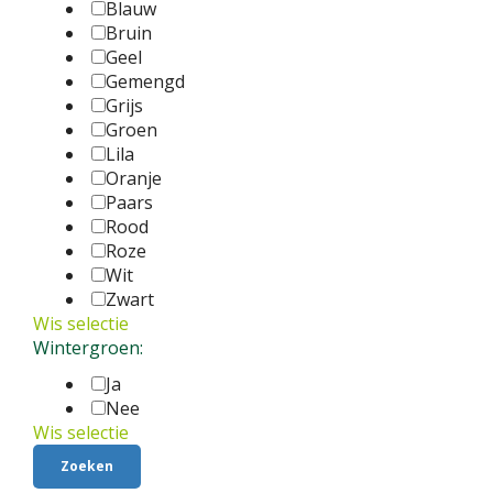
Blauw
Bruin
Geel
Gemengd
Grijs
Groen
Lila
Oranje
Paars
Rood
Roze
Wit
Zwart
Wis selectie
Wintergroen:
Ja
Nee
Wis selectie