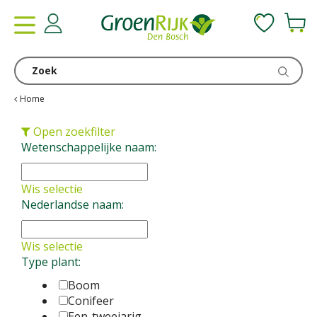
G
a
n
a
a
r
c
Home
o
n
Open zoekfilter
t
Wetenschappelijke naam:
e
n
Wis selectie
t
Nederlandse naam:
Wis selectie
Type plant:
Boom
Conifeer
Een-tweejarig