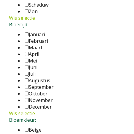
Schaduw
Zon
Wis selectie
Bloeitijd:
Januari
Februari
Maart
April
Mei
Juni
Juli
Augustus
September
Oktober
November
December
Wis selectie
Bloemkleur:
Beige