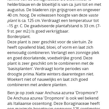
helderblauw en de bloeitijd is van ca. juni tot en met
augustus. De bladeren zijn grijsgroen en ongeveer
40 cm. hoog. De volwassen hoogte van deze
vaste
plant
is ca. 125 cm. Verdraagt een temperatuur tot
-15 gr. C. De geadviseerde plantafstand is 33 cm. (7-
9 st. per m2.) Is goed verkrijgbaar.
Borderplant.
Deze plant is zeer geschikt voor de siertuin. Ze
heeft opvallend blad, bloei, of vorm en laat zich
eenvoudig combineren. Verlangt een zonnige plek
en goed doorlatende, voedselrijke grond. Deze
plant is zeer geschikt om te combineren met de
'basisplanten'. Verdraagt korte periodes van
droogte prima. Natte winters daarentegen niet.
Woekert niet of nauwelijks en laat zich goed
combineren met andere planten.
Ben je op zoek naar Anchusa azurea 'Dropmore'?
De Anchusa azurea 'Dropmore' is ook wel bekend
als Italiaanse ossentong. Deze Boraginaceae heeft
een maximale hoogtevan ongeveer 125 centimeter.