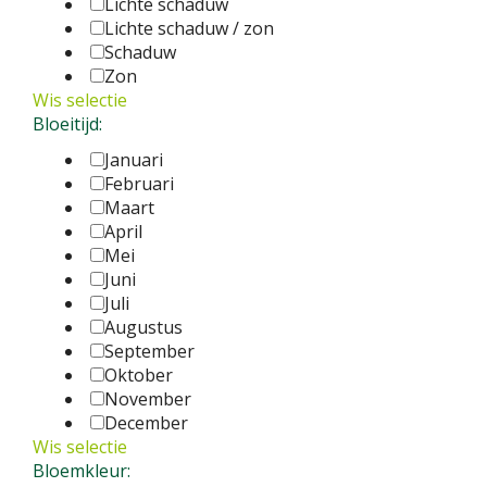
Lichte schaduw
Lichte schaduw / zon
Schaduw
Zon
Wis selectie
Bloeitijd:
Januari
Februari
Maart
April
Mei
Juni
Juli
Augustus
September
Oktober
November
December
Wis selectie
Bloemkleur: