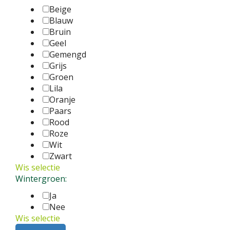
Beige
Blauw
Bruin
Geel
Gemengd
Grijs
Groen
Lila
Oranje
Paars
Rood
Roze
Wit
Zwart
Wis selectie
Wintergroen:
Ja
Nee
Wis selectie