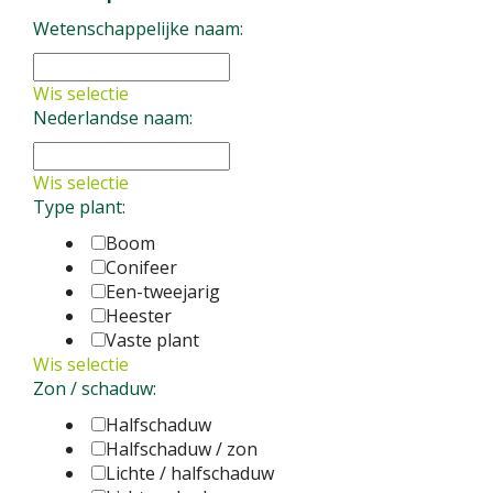
Wetenschappelijke naam:
Symphytum x uplandicum 'Variegatum'
Vaste
plant
Borago pygmaea
Vaste plant
Wis selectie
Nederlandse naam:
Wis selectie
Type plant:
Boom
Conifeer
Een-tweejarig
Heester
Vaste plant
Wis selectie
Zon / schaduw:
Halfschaduw
Halfschaduw / zon
Lichte / halfschaduw