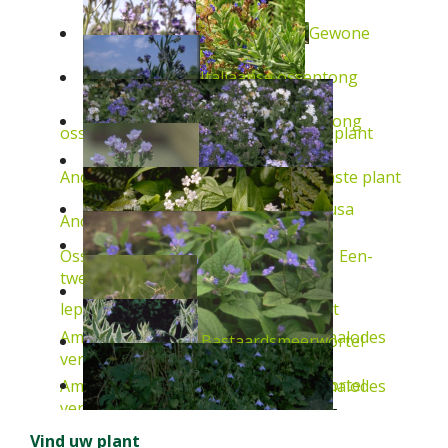
Gewone
Italiaanse ossentong
Italiaanse ossentong
ossentong
Anchusa officinalis
Vaste plant
Anchusa azurea 'Loddon Royalist'
Vaste plant
Ossentong
Anchusa
Anchusa azurea
Vaste plant
Ossentong
Anchusa capensis 'Dawn'
Een-
tweejarig
leptophylla subsp. incana
Vaste plant
Amerikaans vergeet-mij-nietje
Omphalodes
Bastaardsmeerwortel
verna 'Alba'
Vaste plant
Bastaardsmeerwortel
Amerikaans vergeet-mij-nietje
Omphalodes
verna
Vaste plant
Bernagie
Vind uw plant
Symphytum x uplandicum
Vaste plant