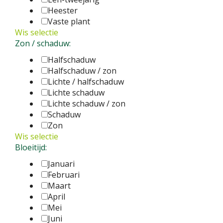
Heester
Vaste plant
Wis selectie
Zon / schaduw:
Halfschaduw
Halfschaduw / zon
Lichte / halfschaduw
Lichte schaduw
Lichte schaduw / zon
Schaduw
Zon
Wis selectie
Bloeitijd:
Januari
Februari
Maart
April
Mei
Juni