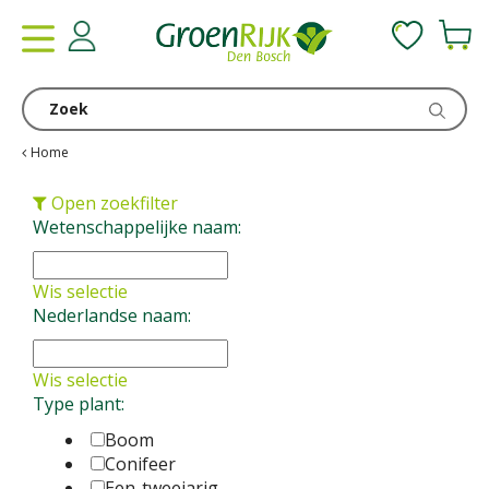
G
a
n
a
a
r
c
Home
o
n
Open zoekfilter
t
Wetenschappelijke naam:
e
n
Wis selectie
t
Nederlandse naam:
Wis selectie
Type plant:
Boom
Conifeer
Een-tweejarig