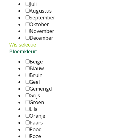
Juli
Augustus
September
Oktober
November
December
Wis selectie
Bloemkleur:
Beige
Blauw
Bruin
Geel
Gemengd
Grijs
Groen
Lila
Oranje
Paars
Rood
Roze