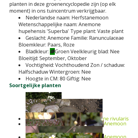
planten in deze groenencyclopedie zijn (op elk
moment) in ons tuincentrum verkrijgbaar.
Nederlandse naam:
Herfstanemoon
Wetenschappelijke naam:
Anemone
hupehensis 'Superba'
Type plant:
Vaste plant
Geslacht:
Anemone
Familie:
Ranunculaceae
Bloemkleur:
Paars, Roze
Bladkleur:
Groen
Veelkleurig blad:
Nee
Bloeitijd:
September, Oktober
Vochtigheid:
Vochthoudend
Zon / schaduw:
Halfschaduw
Wintergroen:
Nee
Hoogte in CM:
80
Giftig:
Nee
Soortgelijke planten
Anemoon
Anemone rivularis
Anemoon
Anemoon