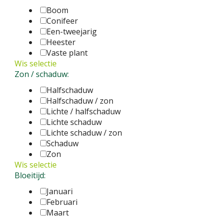
Boom
Conifeer
Een-tweejarig
Heester
Vaste plant
Wis selectie
Zon / schaduw:
Halfschaduw
Halfschaduw / zon
Lichte / halfschaduw
Lichte schaduw
Lichte schaduw / zon
Schaduw
Zon
Wis selectie
Bloeitijd:
Januari
Februari
Maart