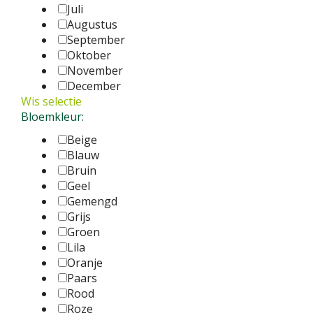
Juli
Augustus
September
Oktober
November
December
Wis selectie
Bloemkleur:
Beige
Blauw
Bruin
Geel
Gemengd
Grijs
Groen
Lila
Oranje
Paars
Rood
Roze