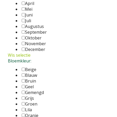
April
Mei
Juni
Juli
Augustus
September
Oktober
November
December
Wis selectie
Bloemkleur:
Beige
Blauw
Bruin
Geel
Gemengd
Grijs
Groen
Lila
Oranje