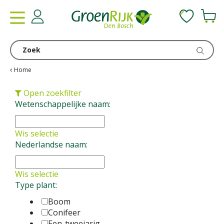
G
a
n
a
a
r
c
Home
o
n
Open zoekfilter
t
Wetenschappelijke naam:
e
n
Wis selectie
t
Nederlandse naam:
Wis selectie
Type plant:
Boom
Conifeer
Een-tweejarig