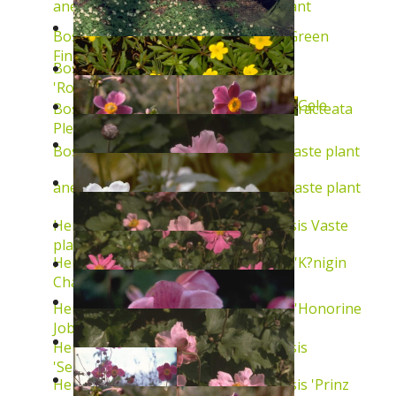
anemoon
Anemone blanda
Vaste plant
Bosanemoon
Anemone nemorosa 'Green
Fingers'
Vaste plant
Bosanemoon
Anemone nemorosa
'Robinsoniana'
Vaste plant
Gele
Bosanemoon
Anemone nemorosa 'Bracteata
Pleniflora'
Vaste plant
Bosanemoon
Anemone nemorosa
Vaste plant
anemoon
Anemone ranunculoides
Vaste plant
Herfstanemoon
Anemone hupehensis
Vaste
plant
Herfstanemoon
Anemone x hybrida 'K?nigin
Charlotte'
Vaste plant
Herfstanemoon
Anemone x hybrida 'Honorine
Jobert'
Vaste plant
Herfstanemoon
Anemone hupehensis
'September Charm'
Vaste plant
Herfstanemoon
Anemone hupehensis 'Prinz