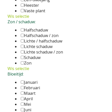
Heester
Vaste plant
Wis selectie
Zon / schaduw:
Halfschaduw
Halfschaduw / zon
Lichte / halfschaduw
Lichte schaduw
Lichte schaduw / zon
Schaduw
Zon
Wis selectie
Bloeitijd:
Januari
Februari
Maart
April
Mei
Juni