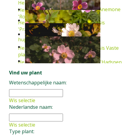
Heinrich'
Vaste plant
Herfstanemoon
Anemone
Herfstanemoon
Anemone x hybrida
'Rosenschale'
Vaste plant
Herfstanemoon
Anemone hupehensis
'Praecox'
Vaste plant
hupehensis 'Splendens'
Vaste plant
Herfstanemoon
Anemone hupehensis
Vaste
plant
Herfstanemoon
Anemone x hybrida 'Hadspen
Abundance'
Vaste plant
Vind uw plant
Herfstanemoon
Anemone x hybrida 'Whirlwind'
Vaste plant
Wetenschappelijke naam:
Herfstanemoon
Anemone hupehensis
'September Charm'
Vaste plant
Wis selectie
Nederlandse naam:
Wis selectie
Type plant: