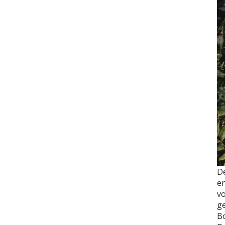
D
en
v
ge
Bo