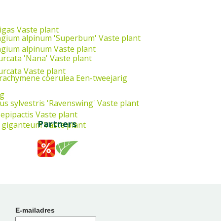
igas
Vaste plant
ngium alpinum 'Superbum'
Vaste plant
ngium alpinum
Vaste plant
furcata 'Nana'
Vaste plant
furcata
Vaste plant
rachymene coerulea
Een-tweejarig
ig
us sylvestris 'Ravenswing'
Vaste plant
epipactis
Vaste plant
Partners
 giganteum
Vaste plant
E-mailadres