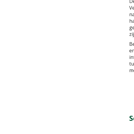
De
Ve
na
ha
ge
zi
Be
en
in
tu
mo
S