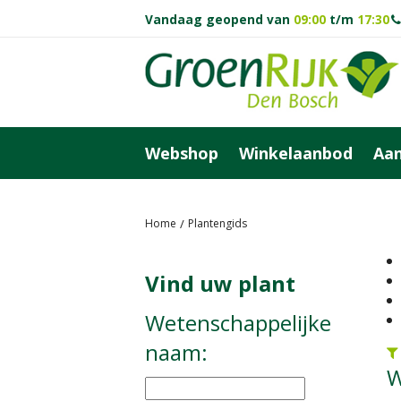
Ga
Vandaag geopend van
09:00
t/m
17:30
naar
content
Webshop
Winkelaanbod
Aan
Home
Plantengids
Vind uw plant
Wetenschappelijke
naam:
W