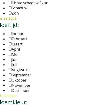
Lichte schaduw / zon
Schaduw
Zon
s selectie
loeitijd:
Januari
Februari
Maart
April
Mei
Juni
Juli
Augustus
September
Oktober
November
December
s selectie
loemkleur: