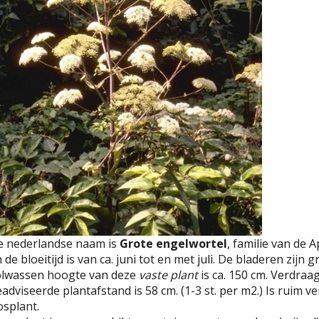
e nederlandse naam is
Grote engelwortel
, familie van de 
 de bloeitijd is van ca. juni tot en met juli. De bladeren zij
olwassen hoogte van deze
vaste plant
is ca. 150 cm. Verdraa
adviseerde plantafstand is 58 cm. (1-3 st. per m2.) Is ruim ve
splant.