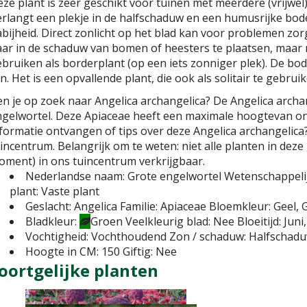
ze plant is zeer geschikt voor tuinen met meerdere (vrijwe
rlangt een plekje in de halfschaduw en een humusrijke bo
bijheid. Direct zonlicht op het blad kan voor problemen zorg
ar in de schaduw van bomen of heesters te plaatsen, maar ni
bruiken als borderplant (op een iets zonniger plek). De 
jn. Het is een opvallende plant, die ook als solitair te gebruik
n je op zoek naar Angelica archangelica? De Angelica archa
gelwortel. Deze Apiaceae heeft een maximale hoogtevan on
formatie ontvangen of tips over deze Angelica archangelica
incentrum. Belangrijk om te weten: niet alle planten in deze
ment) in ons tuincentrum verkrijgbaar.
Nederlandse naam:
Grote engelwortel
Wetenschappeli
plant:
Vaste plant
Geslacht:
Angelica
Familie:
Apiaceae
Bloemkleur:
Geel, 
Bladkleur:
Groen
Veelkleurig blad:
Nee
Bloeitijd:
Juni,
Vochtigheid:
Vochthoudend
Zon / schaduw:
Halfschad
Hoogte in CM:
150
Giftig:
Nee
oortgelijke planten