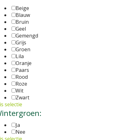
Beige
Blauw
Bruin
Geel
Gemengd
Grijs
Groen
Lila
Oranje
Paars
Rood
Roze
Wit
Zwart
s selectie
intergroen:
Ja
Nee
s selectie