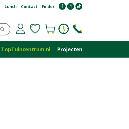
s
Lunch
Contact
Folder
TopTuincentrum.nl
Projecten