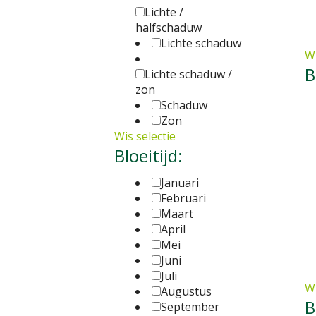
Lichte /
halfschaduw
Lichte schaduw
Wi
B
Lichte schaduw /
zon
Schaduw
Zon
Wis selectie
Bloeitijd:
Januari
Februari
Maart
April
Mei
Juni
Juli
Wi
Augustus
B
September