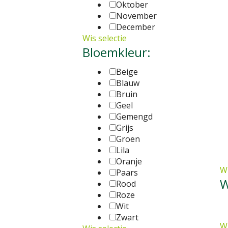
Oktober
November
December
Wis selectie
Bloemkleur:
Beige
Blauw
Bruin
Geel
Gemengd
Grijs
Groen
Lila
Oranje
Wi
Paars
W
Rood
Roze
Wit
Zwart
Wi