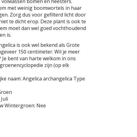
l) volwassen bomen en heesters.
dem met weinig boomwortels in haar
en. Zorg dus voor gefilterd licht door
et te dicht erop. Deze plant is ook te
bodem moet dan wel goed vochthoudend
en is.
ngelica is ook wel bekend als Grote
geveer 150 centimeter. Wil je meer
? Je bent van harte welkom in ons
 groenencyclopedie zijn (op elk
jke naam:
Angelica archangelica
Type
Groen
 Juli
uw
Wintergroen:
Nee