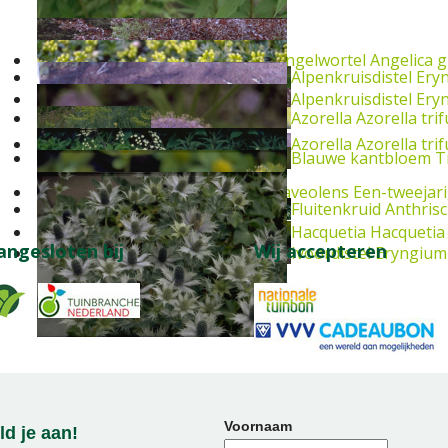
Engelwortel
Angelica g
Alpenkruisdistel
Ery
Alpenkruisdistel
Ery
Azorella
Azorella tri
Azorella
Azorella tri
Blauwe kantbloem
T
Dille
Anethum graveolens
Een-tweejar
Fluitenkruid
Anthrisc
Hacquetia
Hacquetia 
angesloten bij
Wij accepteren
Ivoordistel
Eryngium
Voornaam
d je aan!