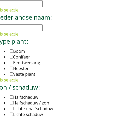
s selectie
ederlandse naam:
s selectie
ype plant:
Boom
Conifeer
Een-tweejarig
Heester
Vaste plant
s selectie
on / schaduw:
Halfschaduw
Halfschaduw / zon
Lichte / halfschaduw
Lichte schaduw