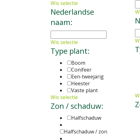
Wis selectie
Nederlandse
Wi
N
naam:
Wi
Wis selectie
T
Type plant:
Boom
Conifeer
Een-tweejarig
Heester
Vaste plant
Wi
Wis selectie
Z
Zon / schaduw:
Halfschaduw
Halfschaduw / zon