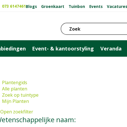
073 6147461
Blogs
Groenkaart
Tuinbon
Events
Vacature
biedingen
Event- & kantoorstyling
Veranda
Plantengids
Alle planten
Zoek op tuintype
Mijn Planten
Open zoekfilter
etenschappelijke naam: