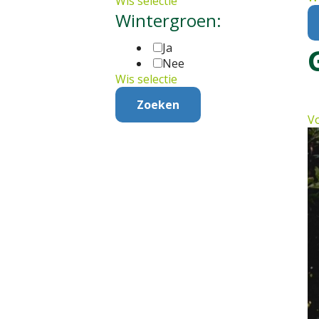
Wis selectie
Wintergroen:
Ja
Nee
Wis selectie
Vo