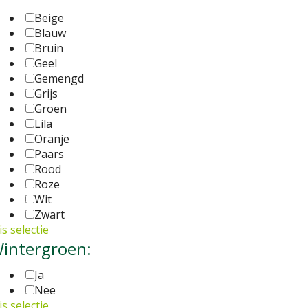
Beige
Blauw
Bruin
Geel
Gemengd
Grijs
Groen
Lila
Oranje
Paars
Rood
Roze
Wit
Zwart
s selectie
intergroen:
Ja
Nee
s selectie