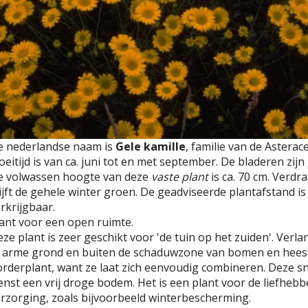
e nederlandse naam is
Gele kamille
, familie van de Astera
oeitijd is van ca. juni tot en met september. De bladeren zi
e volwassen hoogte van deze
vaste plant
is ca. 70 cm. Verdr
ijft de gehele winter groen. De geadviseerde plantafstand is 3
rkrijgbaar.
ant voor een open ruimte.
ze plant is zeer geschikt voor 'de tuin op het zuiden'. Verl
e arme grond en buiten de schaduwzone van bomen en heest
rderplant, want ze laat zich eenvoudig combineren. Deze 
nst een vrij droge bodem. Het is een plant voor de liefhebb
rzorging, zoals bijvoorbeeld winterbescherming.