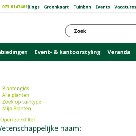
073 6147461
Blogs
Groenkaart
Tuinbon
Events
Vacature
biedingen
Event- & kantoorstyling
Veranda
Plantengids
Alle planten
Zoek op tuintype
Mijn Planten
Open zoekfilter
etenschappelijke naam: