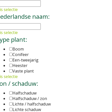
s selectie
ederlandse naam:
s selectie
ype plant:
Boom
Conifeer
Een-tweejarig
Heester
Vaste plant
s selectie
on / schaduw:
Halfschaduw
Halfschaduw / zon
Lichte / halfschaduw
Lichte schaduw