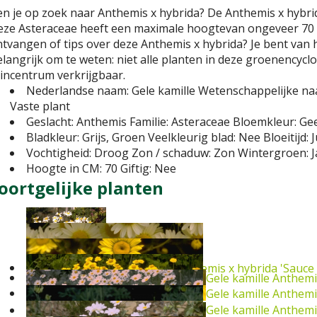
n je op zoek naar Anthemis x hybrida? De Anthemis x hybrid
ze Asteraceae heeft een maximale hoogtevan ongeveer 70 c
tvangen of tips over deze Anthemis x hybrida? Je bent van 
langrijk om te weten: niet alle planten in deze groenencycl
incentrum verkrijgbaar.
Nederlandse naam:
Gele kamille
Wetenschappelijke na
Vaste plant
Geslacht:
Anthemis
Familie:
Asteraceae
Bloemkleur:
Gee
Bladkleur:
Grijs, Groen
Veelkleurig blad:
Nee
Bloeitijd:
J
Vochtigheid:
Droog
Zon / schaduw:
Zon
Wintergroen:
J
Hoogte in CM:
70
Giftig:
Nee
oortgelijke planten
Gele kamille
Anthemis x hybrida 'Sauce 
Gele kamille
Anthemis
Gele kamille
Anthemi
Gele kamille
Anthemis