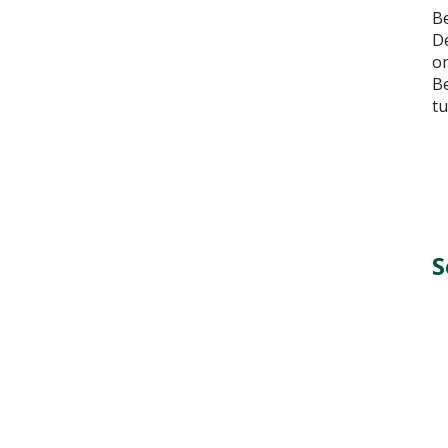
Be
De
on
Be
tu
S