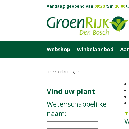
Ga
Vandaag geopend van
09:30
t/m
20:00
naar
content
Webshop
Winkelaanbod
Aan
Home
Plantengids
Vind uw plant
Wetenschappelijke
naam:
W