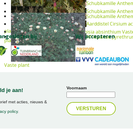
Schubkamille
Anthem
Schubkamille
Anthem
Schubkamille
Anthem
Aarddistel
Cirsium ac
plant
Absintalsem
Artemisia absinthium
Vast
angesloten bij
Wij accepteren
Afrikaanse pyrethr
plant
Vaste plant
Voornaam
d je aan!
ief met acties, nieuws &
acy policy
.