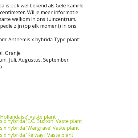
a is ook wel bekend als Gele kamille.
entimeter. Wil je meer informatie
harte welkom in ons tuincentrum.
opedie zijn (op elk moment) in ons
am:
Anthemis x hybrida
Type plant:
l, Oranje
uni, Juli, Augustus, September
a
Hollandaise'
Vaste plant
 x hybrida 'E.C. Buxton'
Vaste plant
s x hybrida 'Wargrave'
Vaste plant
 x hybrida 'Kelwayi'
Vaste plant