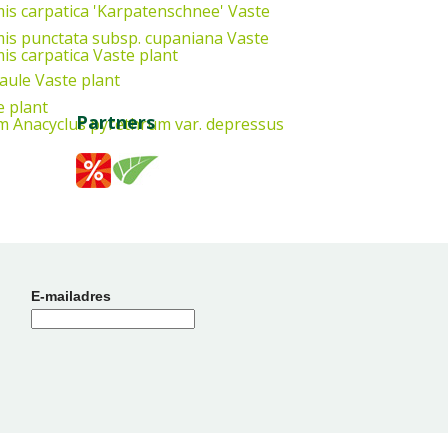
is carpatica 'Karpatenschnee'
Vaste
is punctata subsp. cupaniana
Vaste
is carpatica
Vaste plant
aule
Vaste plant
e plant
Partners
um
Anacyclus pyrethrum var. depressus
E-mailadres