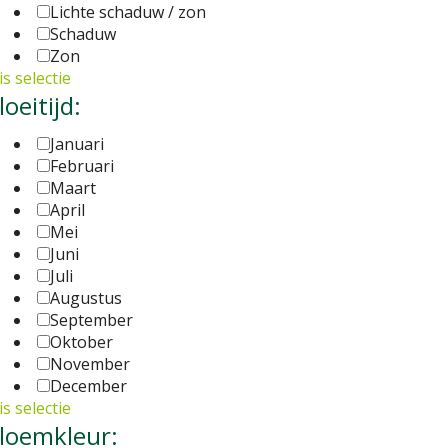
Lichte schaduw / zon
Schaduw
Zon
s selectie
loeitijd:
Januari
Februari
Maart
April
Mei
Juni
Juli
Augustus
September
Oktober
November
December
s selectie
loemkleur: