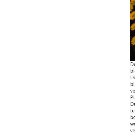
D
bl
D
bl
ve
Pl
De
t
bo
we
ve