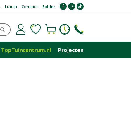
s
Lunch
Contact
Folder
TopTuincentrum.nl
Projecten