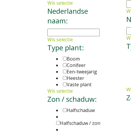
Wis selectie
Nederlandse
Wi
N
naam:
Wi
Wis selectie
T
Type plant:
Boom
Conifeer
Een-tweejarig
Heester
Vaste plant
Wi
Wis selectie
Z
Zon / schaduw:
Halfschaduw
Halfschaduw / zon