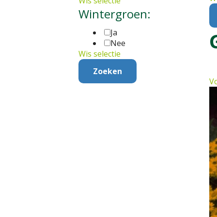
Wis selectie
Wintergroen:
Ja
Nee
Wis selectie
Vo