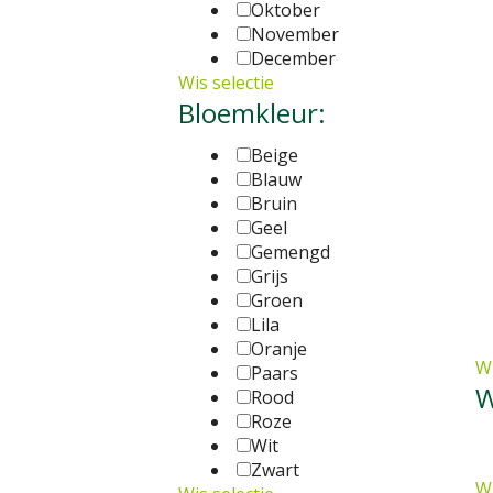
Oktober
November
December
Wis selectie
Bloemkleur:
Beige
Blauw
Bruin
Geel
Gemengd
Grijs
Groen
Lila
Oranje
Wi
Paars
W
Rood
Roze
Wit
Zwart
Wi