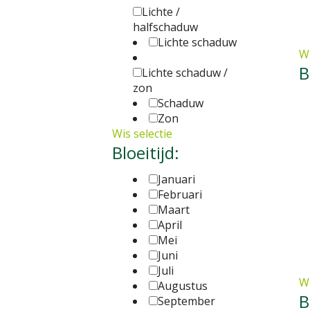
Lichte /
halfschaduw
Lichte schaduw
Wi
B
Lichte schaduw /
zon
Schaduw
Zon
Wis selectie
Bloeitijd:
Januari
Februari
Maart
April
Mei
Juni
Juli
Wi
Augustus
B
September