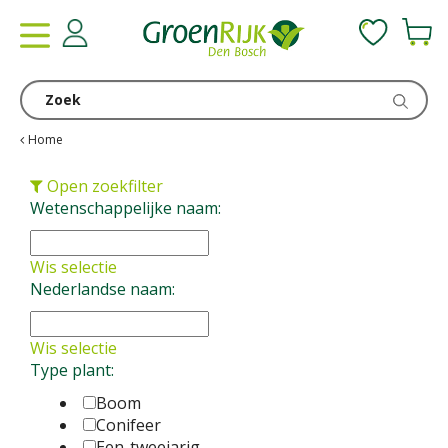
G
a
n
a
a
r
c
Home
o
n
Open zoekfilter
t
Wetenschappelijke naam:
e
n
Wis selectie
t
Nederlandse naam:
Wis selectie
Type plant:
Boom
Conifeer
Een-tweejarig