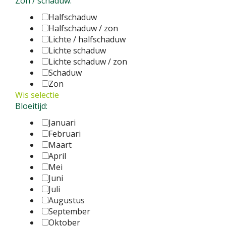
Zon / schaduw:
Halfschaduw
Halfschaduw / zon
Lichte / halfschaduw
Lichte schaduw
Lichte schaduw / zon
Schaduw
Zon
Wis selectie
Bloeitijd:
Januari
Februari
Maart
April
Mei
Juni
Juli
Augustus
September
Oktober