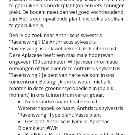
te gebruiken als borderplant (op een iets zonniger
plek). De bodem moet dan wel goed vochthoudend
zijn. Het is een opvallende plant, die ook als solitair
te gebruiken is.
Ben je op zoek naar Anthriscus sylvestris
'Ravenswing'? De Anthriscus sylvestris
'Ravenswing' is ook wel bekend als Fluitenkruid.
Deze Apiaceae heeft een maximale hoogtevan
ongeveer 100 centimeter. Wil je meer informatie
ontvangen of tips over deze Anthriscus sylvestris
'Ravenswing'? Je bent van harte welkom in ons
tuincentrum. Belangrijk om te weten: niet alle
planten in deze groenencyclopedie zijn (op elk
moment) in ons tuincentrum verkrijgbaar.
Nederlandse naam:
Fluitenkruid
Wetenschappelijke naam:
Anthriscus sylvestris
'Ravenswing'
Type plant:
Vaste plant
Geslacht:
Anthriscus
Familie:
Apiaceae
Bloemkleur:
Wit
Bladkleur:
Bruin, Rood
Veelkleurig blad:
Nee