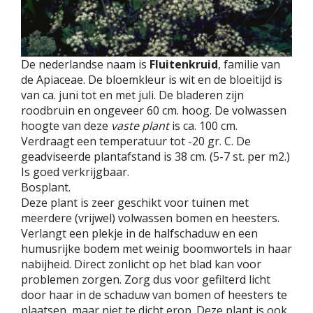
De nederlandse naam is
Fluitenkruid
, familie van
de Apiaceae. De bloemkleur is wit en de bloeitijd is
van ca. juni tot en met juli. De bladeren zijn
roodbruin en ongeveer 60 cm. hoog. De volwassen
hoogte van deze
vaste plant
is ca. 100 cm.
Verdraagt een temperatuur tot -20 gr. C. De
geadviseerde plantafstand is 38 cm. (5-7 st. per m2.)
Is goed verkrijgbaar.
Bosplant.
Deze plant is zeer geschikt voor tuinen met
meerdere (vrijwel) volwassen bomen en heesters.
Verlangt een plekje in de halfschaduw en een
humusrijke bodem met weinig boomwortels in haar
nabijheid. Direct zonlicht op het blad kan voor
problemen zorgen. Zorg dus voor gefilterd licht
door haar in de schaduw van bomen of heesters te
plaatsen, maar niet te dicht erop. Deze plant is ook