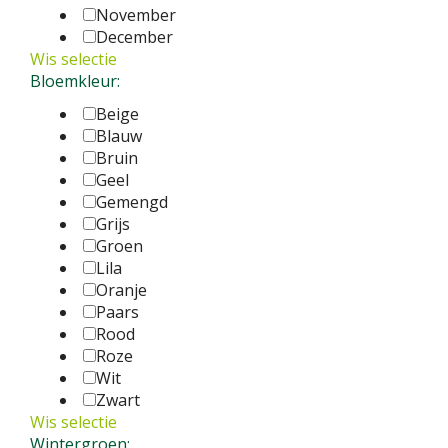
November
December
Wis selectie
Bloemkleur:
Beige
Blauw
Bruin
Geel
Gemengd
Grijs
Groen
Lila
Oranje
Paars
Rood
Roze
Wit
Zwart
Wis selectie
Wintergroen: