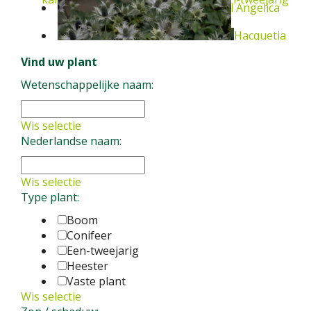
Grote engelwortel
Angelica
Hacquetia
Een-tweejarig
Ivoordistel
Vind uw plant
Angelica gigas
Vaste plant
archangelica
Vaste plant
Wetenschappelijke naam:
Hacquetia epipactis
Vaste plant
Eryngium giganteum
Vaste plant
Wis selectie
Nederlandse naam:
Wis selectie
Type plant:
Boom
Conifeer
Een-tweejarig
Heester
Vaste plant
Wis selectie