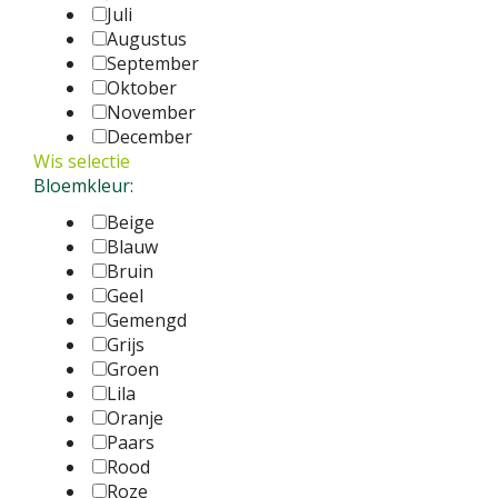
Juli
Augustus
September
Oktober
November
December
Wis selectie
Bloemkleur:
Beige
Blauw
Bruin
Geel
Gemengd
Grijs
Groen
Lila
Oranje
Paars
Rood
Roze