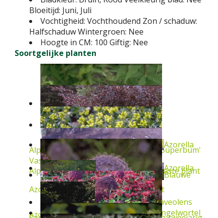
Bloeitijd:
Juni, Juli
Vochtigheid:
Vochthoudend
Zon / schaduw:
Halfschaduw
Wintergroen:
Nee
Hoogte in CM:
100
Giftig:
Nee
Soortgelijke planten
Azorella
Alpenkruisdistel
Eryngium alpinum 'Superbum'
Vaste plant
Azorella
Alpenkruisdistel
Eryngium alpinum
Vaste plant
Blauwe
Azorella trifurcata 'Nana'
Vaste plant
Dille
Anethum graveolens
Engelwortel
Azorella trifurcata
Vaste plant
kantbloem
Trachymene coerulea
Een-tweejarig