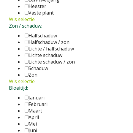
Heester
Vaste plant
Wis selectie
Zon / schaduw:
Halfschaduw
Halfschaduw / zon
Lichte / halfschaduw
Lichte schaduw
Lichte schaduw / zon
Schaduw
Zon
Wis selectie
Bloeitijd:
Januari
Februari
Maart
April
Mei
Juni