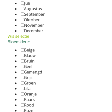
Juli
Augustus
September
Oktober
November
December
Wis selectie
Bloemkleur:
Beige
Blauw
Bruin
Geel
Gemengd
Grijs
Groen
Lila
Oranje
Paars
Rood
Roze