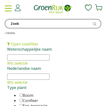
G
a
n
a
a
r
c
Home
o
n
Open zoekfilter
t
Wetenschappelijke naam:
e
n
Wis selectie
t
Nederlandse naam:
Wis selectie
Type plant:
Boom
Conifeer
Een-tweejarig