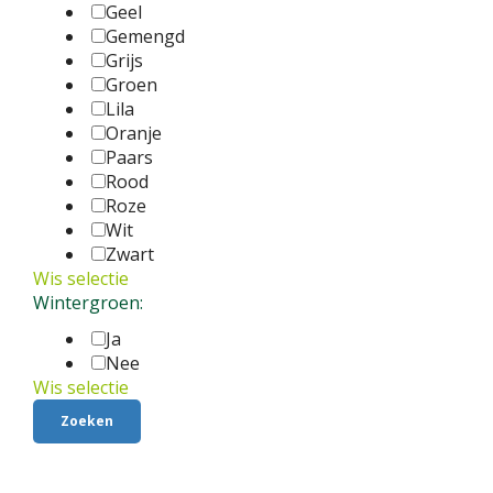
Geel
Gemengd
Grijs
Groen
Lila
Oranje
Paars
Rood
Roze
Wit
Zwart
Wis selectie
Wintergroen:
Ja
Nee
Wis selectie