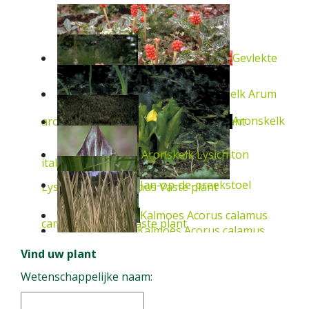
Gevlekte
Italiaanse aronskelk
Arum
Aronskelk
aronskelk
Arum maculatum
Vaste plant
Aronskelk
Lysichiton
italicum
Vaste plant
Jan-op-de-preekstoel
Lysichiton americanus
Vaste plant
Kalmoes
Acorus calamus
camtschatcensis
Vaste plant
Kalmoes
Acorus calamus
Vind uw plant
Arisaema triphyllum
Vaste plant
Wetenschappelijke naam:
Vaste plant
'Variegatus'
Vaste plant