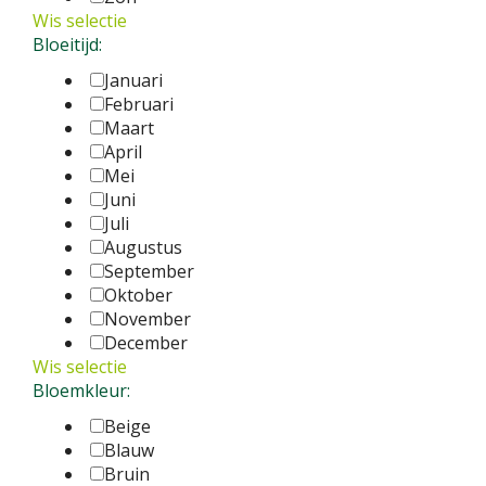
Wis selectie
Bloeitijd:
Januari
Februari
Maart
April
Mei
Juni
Juli
Augustus
September
Oktober
November
December
Wis selectie
Bloemkleur:
Beige
Blauw
Bruin