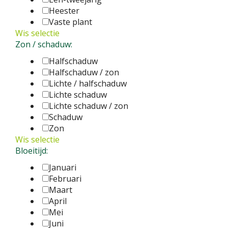
Heester
Vaste plant
Wis selectie
Zon / schaduw:
Halfschaduw
Halfschaduw / zon
Lichte / halfschaduw
Lichte schaduw
Lichte schaduw / zon
Schaduw
Zon
Wis selectie
Bloeitijd:
Januari
Februari
Maart
April
Mei
Juni