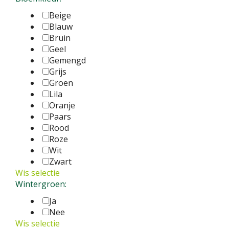
Beige
Blauw
Bruin
Geel
Gemengd
Grijs
Groen
Lila
Oranje
Paars
Rood
Roze
Wit
Zwart
Wis selectie
Wintergroen:
Ja
Nee
Wis selectie