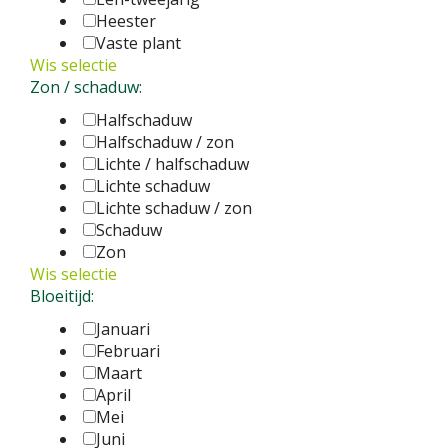
Heester
Vaste plant
Wis selectie
Zon / schaduw:
Halfschaduw
Halfschaduw / zon
Lichte / halfschaduw
Lichte schaduw
Lichte schaduw / zon
Schaduw
Zon
Wis selectie
Bloeitijd:
Januari
Februari
Maart
April
Mei
Juni