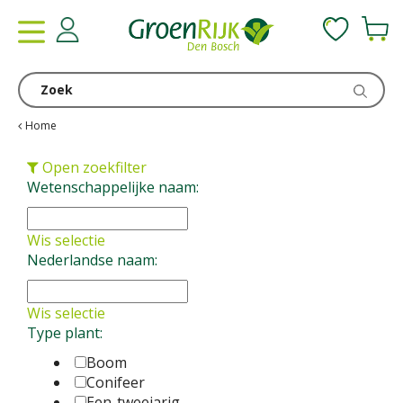
G
a
n
a
a
r
c
Home
o
n
Open zoekfilter
t
Wetenschappelijke naam:
e
n
Wis selectie
t
Nederlandse naam:
Wis selectie
Type plant:
Boom
Conifeer
Een-tweejarig