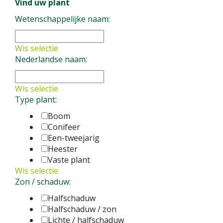
Vind uw plant
Wetenschappelijke naam:
albus
Vaste plant
Allium carinatum subsp. pulchellum
Vaste plant
Wis selectie
Nederlandse naam:
Wis selectie
Type plant:
Boom
Conifeer
Een-tweejarig
Heester
Vaste plant
Wis selectie
Zon / schaduw:
Halfschaduw
Halfschaduw / zon
Lichte / halfschaduw