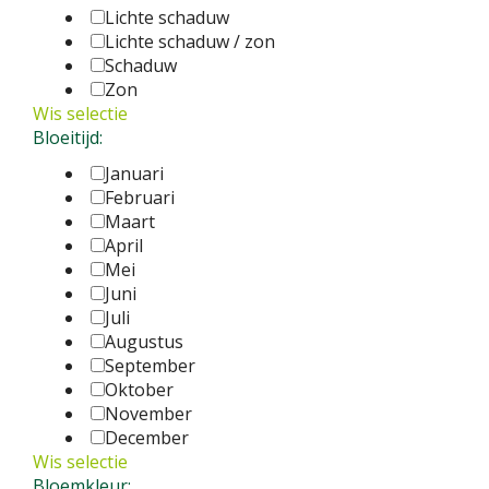
Lichte schaduw
Lichte schaduw / zon
Schaduw
Zon
Wis selectie
Bloeitijd:
Januari
Februari
Maart
April
Mei
Juni
Juli
Augustus
September
Oktober
November
December
Wis selectie
Bloemkleur: