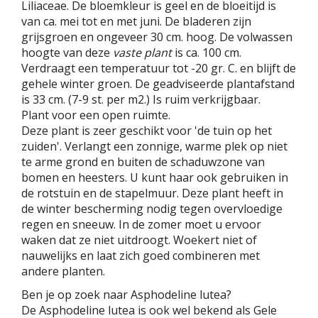
Liliaceae. De bloemkleur is geel en de bloeitijd is
van ca. mei tot en met juni. De bladeren zijn
grijsgroen en ongeveer 30 cm. hoog. De volwassen
hoogte van deze
vaste plant
is ca. 100 cm.
Verdraagt een temperatuur tot -20 gr. C. en blijft de
gehele winter groen. De geadviseerde plantafstand
is 33 cm. (7-9 st. per m2.) Is ruim verkrijgbaar.
Plant voor een open ruimte.
Deze plant is zeer geschikt voor 'de tuin op het
zuiden'. Verlangt een zonnige, warme plek op niet
te arme grond en buiten de schaduwzone van
bomen en heesters. U kunt haar ook gebruiken in
de rotstuin en de stapelmuur. Deze plant heeft in
de winter bescherming nodig tegen overvloedige
regen en sneeuw. In de zomer moet u ervoor
waken dat ze niet uitdroogt. Woekert niet of
nauwelijks en laat zich goed combineren met
andere planten.
Ben je op zoek naar Asphodeline lutea?
De Asphodeline lutea is ook wel bekend als Gele