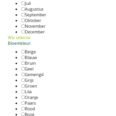
Juli
Augustus
September
Oktober
November
December
Wis selectie
Bloemkleur:
Beige
Blauw
Bruin
Geel
Gemengd
Grijs
Groen
Lila
Oranje
Paars
Rood
Roze