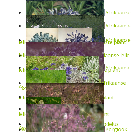
Afrikaanse
Afrikaanse
Afrikaanse
lelie
Agapanthus africanus 'Albus'
Vaste plant
lelie
Agapanthus 'Donau'
Vaste plant
Afrikaanse lelie
Afrikaanse
lelie
Agapanthus campanulatus
Vaste plant
Afrikaanse
Agapanthus umbellatus
Vaste plant
Afrikaanse lelie
lelie
Agapanthus 'Blue Giant'
Vaste plant
lelie
Agapanthus africanus
Vaste plant
Asphodelus
Asphodelus
Agapanthus 'Lilliput'
Vaste plant
Berglook
Amerikaanse look
Allium cernuum
Vaste plant