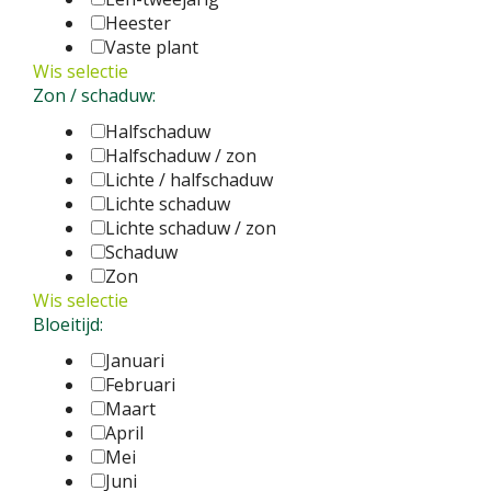
Heester
Vaste plant
Wis selectie
Zon / schaduw:
Halfschaduw
Halfschaduw / zon
Lichte / halfschaduw
Lichte schaduw
Lichte schaduw / zon
Schaduw
Zon
Wis selectie
Bloeitijd:
Januari
Februari
Maart
April
Mei
Juni