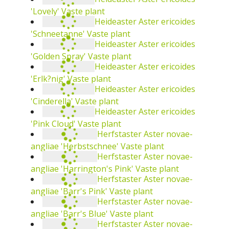
plant
Grootbladige aster
Aster macrophyllus
'Twilight'
Vaste plant
Grootbladige aster
Aster macrophyllus
Vaste
plant
Heideaster
Aster ericoides 'Snowflurry'
Vaste
plant
Heideaster
Aster ericoides 'Lovely'
Vaste plant
Heideaster
Aster ericoides 'Cinderella'
Vaste
plant
Heideaster
Aster ericoides
Heideaster
Aster ericoides 'Schneetanne'
Vaste
Heideaster
Aster ericoides 'Pink Cloud'
plant
Vaste plant
Heideaster
Aster ericoides 'Golden Spray'
Vaste
Herfstaster
Aster novae-angliae
plant
'Herbstschnee'
Vaste plant
'Erlk?nig'
Vaste plant
Herfstaster
Aster novae-
angliae 'Harrington's Pink'
Vaste plant
Herfstaster
Aster novae-
angliae 'Barr's Pink'
Vaste plant
Herfstaster
Aster novae-
angliae 'Barr's Blue'
Vaste plant
Herfstaster
Aster novae-