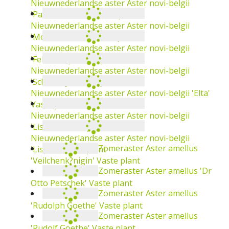
Nieuwnederlandse aster
Aster novi-belgii
'Patricia Ballard'
Vaste plant
Nieuwnederlandse aster
Aster novi-belgii
'Mount Everest'
Vaste plant
Nieuwnederlandse aster
Aster novi-belgii
'Fellowship'
Vaste plant
Nieuwnederlandse aster
Aster novi-belgii
'Schalkwijk'
Vaste plant
Nieuwnederlandse aster
Aster novi-belgii 'Elta'
Vaste plant
Nieuwnederlandse aster
Aster novi-belgii
'Lisette'
Vaste plant
Nieuwnederlandse aster
Aster novi-belgii
Zomeraster
Aster amellus
'Lisette'
Vaste plant
'Veilchenk?nigin'
Vaste plant
Zomeraster
Aster amellus 'Dr
Otto Petschek'
Vaste plant
Zomeraster
Aster amellus
'Rudolph Goethe'
Vaste plant
Zomeraster
Aster amellus
'Rudolf Goethe'
Vaste plant