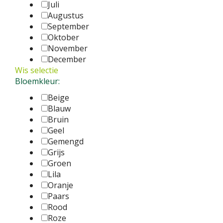
Juli
Augustus
September
Oktober
November
December
Wis selectie
Bloemkleur:
Beige
Blauw
Bruin
Geel
Gemengd
Grijs
Groen
Lila
Oranje
Paars
Rood
Roze