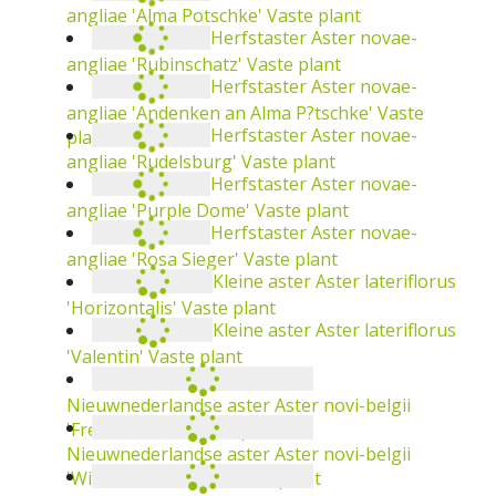
angliae 'Alma Potschke'
Vaste plant
Herfstaster
Aster novae-
angliae 'Rubinschatz'
Vaste plant
Herfstaster
Aster novae-
angliae 'Andenken an Alma P?tschke'
Vaste
Herfstaster
Aster novae-
plant
angliae 'Rudelsburg'
Vaste plant
Herfstaster
Aster novae-
angliae 'Purple Dome'
Vaste plant
Herfstaster
Aster novae-
angliae 'Rosa Sieger'
Vaste plant
Kleine aster
Aster lateriflorus
'Horizontalis'
Vaste plant
Kleine aster
Aster lateriflorus
'Valentin'
Vaste plant
Nieuwnederlandse aster
Aster novi-belgii
'Freda Ballard'
Vaste plant
Nieuwnederlandse aster
Aster novi-belgii
'Winston Churchill'
Vaste plant