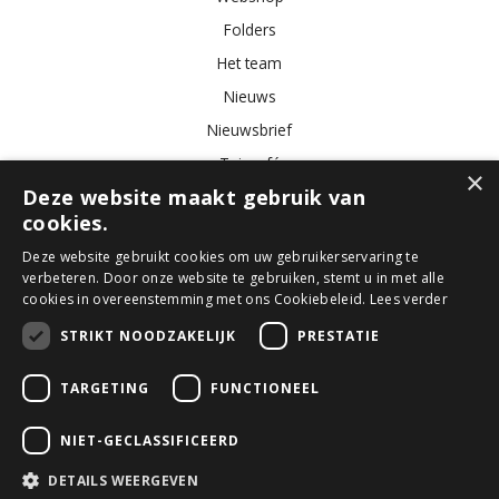
Folders
Het team
Nieuws
Nieuwsbrief
Tuincafé
×
Deze website maakt gebruik van
Vacatures
cookies.
Algemene voorwaarden
Deze website gebruikt cookies om uw gebruikerservaring te
verbeteren. Door onze website te gebruiken, stemt u in met alle
Tuincentrum
Bloemist
Kamerplanten
Kunstbloemen
Buitenplanten
cookies in overeenstemming met ons Cookiebeleid.
Lees verder
Tuinmeubelen
STRIKT NOODZAKELIJK
PRESTATIE
TARGETING
FUNCTIONEEL
© GroenRijk Den Bosch
Green Solutions
NIET-GECLASSIFICEERD
Tuincentrum Overzicht
Privacy Policy
DETAILS WEERGEVEN