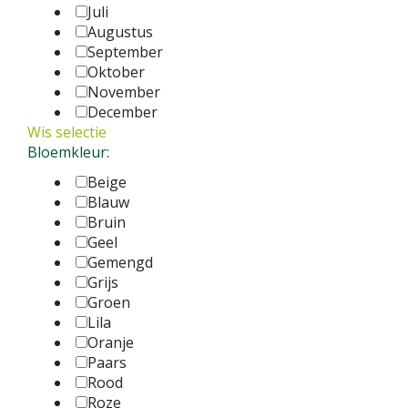
Juli
Augustus
September
Oktober
November
December
Wis selectie
Bloemkleur:
Beige
Blauw
Bruin
Geel
Gemengd
Grijs
Groen
Lila
Oranje
Paars
Rood
Roze