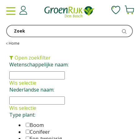
G
a
n
a
a
r
c
Home
o
n
Open zoekfilter
t
Wetenschappelijke naam:
e
n
Wis selectie
t
Nederlandse naam:
Wis selectie
Type plant:
Boom
Conifeer
Een-tweejarig