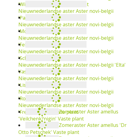
Vaste plant
aster
Aster lateriflorus 'Horizontalis'
Vaste
plant
aster
Aster lateriflorus 'Valentin'
Vaste plant
Nieuwnederlandse aster
Aster novi-belgii
'Fellowship'
Vaste plant
Nieuwnederlandse aster
Aster novi-belgii
Nieuwnederlandse aster
Aster novi-belgii
'Winston Churchill'
Vaste plant
'Schalkwijk'
Vaste plant
Nieuwnederlandse aster
Aster novi-belgii
Nieuwnederlandse aster
Aster novi-belgii
'Patricia Ballard'
Vaste plant
'Elta'
Vaste plant
Nieuwnederlandse aster
Aster novi-belgii
Nieuwnederlandse aster
Aster novi-belgii
'Mount Everest'
Vaste plant
'Lisette'
Vaste plant
Nieuwnederlandse aster
Aster novi-belgii
'Royal Ruby'
Vaste plant
Nieuwnederlandse aster
Aster novi-belgii
'Freda Ballard'
Vaste plant
Zomeraster
Aster amellus 'Veilchenk?nigin'
Vaste plant
Zomeraster
Aster amellus 'Dr Otto
Petschek'
Vaste plant