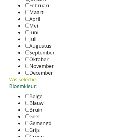
Februari
Maart
April
Mei
Juni
Juli
Augustus
September
Oktober
November
December
Wis selectie
Bloemkleur:
Beige
Blauw
Bruin
Geel
Gemengd
Grijs
Groen