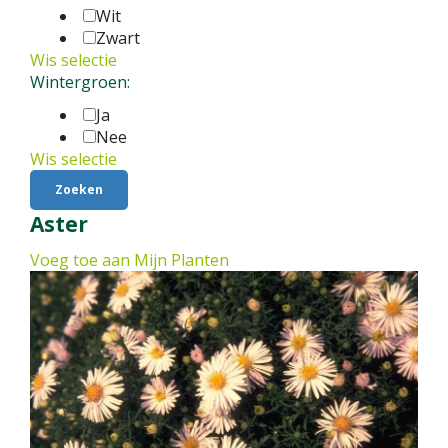
Wit
Zwart
Wis selectie
Wintergroen:
Ja
Nee
Wis selectie
Aster
Voeg toe aan Mijn Planten