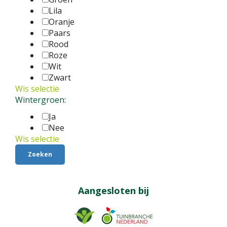
Lila
Oranje
Paars
Rood
Roze
Wit
Zwart
Wis selectie
Wintergroen:
Ja
Nee
Wis selectie
Aangesloten bij