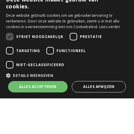
cookies.
Meer informatie
Deze website gebruikt cookies om uw gebruikerservaring te
verbeteren. Door onze website te gebruiken, stemt u in met alle
Contact
cookies in overeenstemming met ons Cookiebeleid.
Lees verder
Webshop
STRIKT NOODZAKELIJK
PRESTATIE
Folders
TARGETING
FUNCTIONEEL
Het team
Nieuws
NIET-GECLASSIFICEERD
Nieuwsbrief
DETAILS WEERGEVEN
Tuincafé
ALLES ACCEPTEREN
ALLES AFWIJZEN
Vacatures
Algemene voorwaarden
Tuincentrum
Bloemist
Kamerplanten
Kunstbloemen
Buitenplanten
Tuinmeubelen