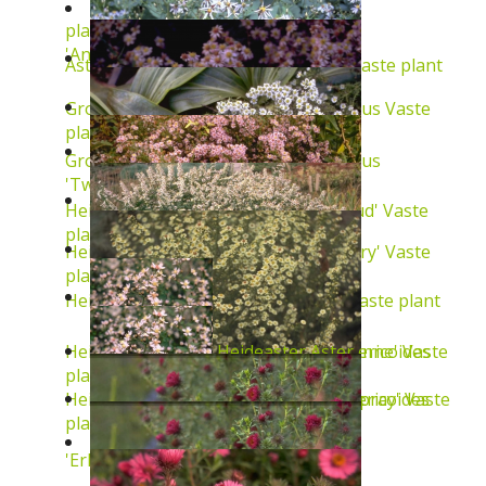
plant
'Anneke'
Vaste plant
Aster tongolensis 'Wartburgstern'
Vaste plant
Grootbladige aster
Aster macrophyllus
Vaste
plant
Grootbladige aster
Aster macrophyllus
'Twilight'
Vaste plant
Heideaster
Aster ericoides 'Pink Cloud'
Vaste
plant
Heideaster
Aster ericoides 'Snowflurry'
Vaste
plant
Heideaster
Aster ericoides 'Lovely'
Vaste plant
Heideaster
Aster ericoides
Heideaster
Aster ericoides 'Schneetanne'
Vaste
plant
Heideaster
Aster ericoides
Heideaster
Aster ericoides 'Golden Spray'
Vaste
plant
'Erlk?nig'
Vaste plant