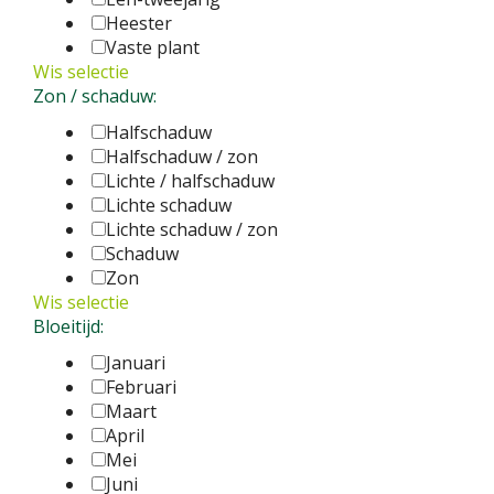
Heester
Vaste plant
Wis selectie
Zon / schaduw:
Halfschaduw
Halfschaduw / zon
Lichte / halfschaduw
Lichte schaduw
Lichte schaduw / zon
Schaduw
Zon
Wis selectie
Bloeitijd:
Januari
Februari
Maart
April
Mei
Juni