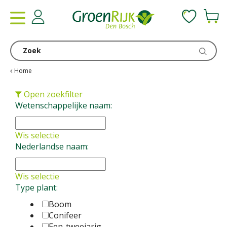
G
a
n
a
a
r
c
Home
o
n
Open zoekfilter
t
Wetenschappelijke naam:
e
n
Wis selectie
t
Nederlandse naam:
Wis selectie
Type plant:
Boom
Conifeer
Een-tweejarig