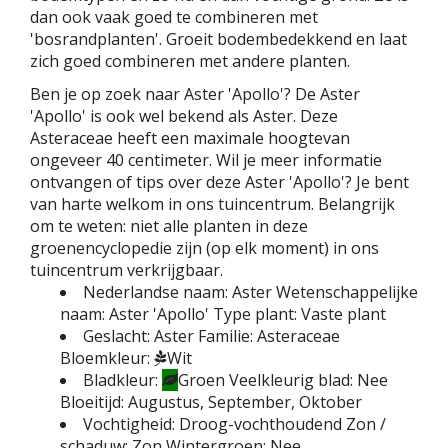
dan ook vaak goed te combineren met
'bosrandplanten'. Groeit bodembedekkend en laat
zich goed combineren met andere planten.
Ben je op zoek naar Aster 'Apollo'? De Aster
'Apollo' is ook wel bekend als Aster. Deze
Asteraceae heeft een maximale hoogtevan
ongeveer 40 centimeter. Wil je meer informatie
ontvangen of tips over deze Aster 'Apollo'? Je bent
van harte welkom in ons tuincentrum. Belangrijk
om te weten: niet alle planten in deze
groenencyclopedie zijn (op elk moment) in ons
tuincentrum verkrijgbaar.
Nederlandse naam:
Aster
Wetenschappelijke
naam:
Aster 'Apollo'
Type plant:
Vaste plant
Geslacht:
Aster
Familie:
Asteraceae
Bloemkleur:
Wit
Bladkleur:
Groen
Veelkleurig blad:
Nee
Bloeitijd:
Augustus, September, Oktober
Vochtigheid:
Droog-vochthoudend
Zon /
schaduw:
Zon
Wintergroen:
Nee