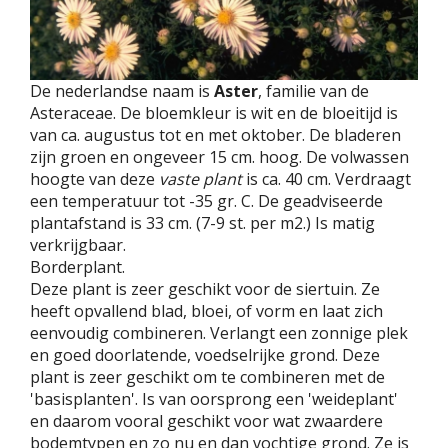
De nederlandse naam is
Aster
, familie van de
Asteraceae. De bloemkleur is wit en de bloeitijd is
van ca. augustus tot en met oktober. De bladeren
zijn groen en ongeveer 15 cm. hoog. De volwassen
hoogte van deze
vaste plant
is ca. 40 cm. Verdraagt
een temperatuur tot -35 gr. C. De geadviseerde
plantafstand is 33 cm. (7-9 st. per m2.) Is matig
verkrijgbaar.
Borderplant.
Deze plant is zeer geschikt voor de siertuin. Ze
heeft opvallend blad, bloei, of vorm en laat zich
eenvoudig combineren. Verlangt een zonnige plek
en goed doorlatende, voedselrijke grond. Deze
plant is zeer geschikt om te combineren met de
'basisplanten'. Is van oorsprong een 'weideplant'
en daarom vooral geschikt voor wat zwaardere
bodemtypen en zo nu en dan vochtige grond. Ze is