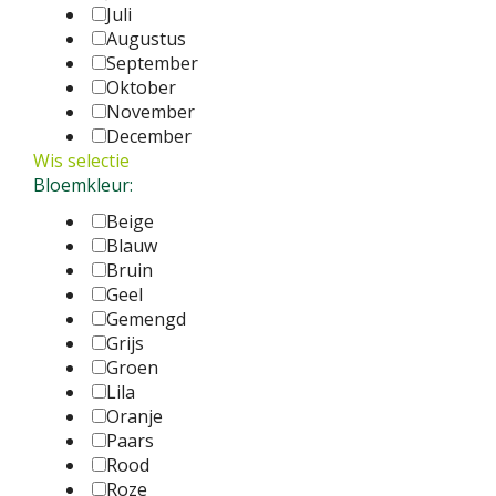
Juli
Augustus
September
Oktober
November
December
Wis selectie
Bloemkleur:
Beige
Blauw
Bruin
Geel
Gemengd
Grijs
Groen
Lila
Oranje
Paars
Rood
Roze