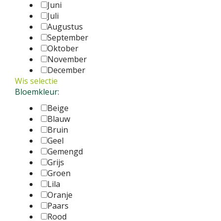
Juni
Juli
Augustus
September
Oktober
November
December
Wis selectie
Bloemkleur:
Beige
Blauw
Bruin
Geel
Gemengd
Grijs
Groen
Lila
Oranje
Paars
Rood