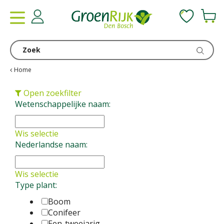
G
a
n
a
a
r
c
Home
o
n
Open zoekfilter
t
Wetenschappelijke naam:
e
n
Wis selectie
t
Nederlandse naam:
Wis selectie
Type plant:
Boom
Conifeer
Een-tweejarig