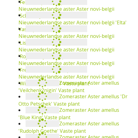
Nieuwnederlandse aster
Aster novi-belgii
'Patricia Ballard'
Vaste plant
Nieuwnederlandse aster
Aster novi-belgii
'Mount Everest'
Vaste plant
Nieuwnederlandse aster
Aster novi-belgii
Nieuwnederlandse aster
Aster novi-belgii
'Fellowship'
Vaste plant
'Royal Ruby'
Vaste plant
Nieuwnederlandse aster
Aster novi-belgii
Nieuwnederlandse aster
Aster novi-belgii
'Schalkwijk'
Vaste plant
'Freda Ballard'
Vaste plant
Nieuwnederlandse aster
Aster novi-belgii 'Elta'
Nieuwnederlandse aster
Aster novi-belgii
Vaste plant
'Winston Churchill'
Vaste plant
Nieuwnederlandse aster
Aster novi-belgii
Zomeraster
Aster amellus 'Veilchenk?nigin'
'Lisette'
Vaste plant
Vaste plant
Zomeraster
Aster amellus 'Dr Otto
Petschek'
Vaste plant
Zomeraster
Aster amellus 'Blue King'
Vaste
plant
Zomeraster
Aster amellus 'Rudolph Goethe'
Vaste plant
Zomeraster
Aster amellus 'Rudolf Goethe'