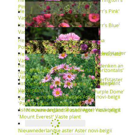
Pink'
Vaste plant
Herfstaster
Aster novae-angliae 'Barr's Pink'
Vaste plant
Herfstaster
Aster novae-angliae 'Barr's Blue'
Vaste plant
Herfstaster
Aster novae-angliae 'Alma
Potschke'
Vaste plant
Herfstaster
Herfstaster
Aster novae-angliae 'Rubinschatz'
Vaste plant
Herfstaster
Aster novae-angliae 'Andenken an
Alma P?tschke'
Vaste plant
Herfstaster
Aster novae-angliae 'Rudelsburg'
Vaste plant
Kleine
Herfstaster
Aster novae-angliae 'Purple Dome'
Vaste plant
Kleine
Aster novae-angliae 'Rosa Sieger'
Vaste plant
aster
Aster lateriflorus 'Horizontalis'
Vaste
plant
aster
Aster lateriflorus 'Valentin'
Vaste plant