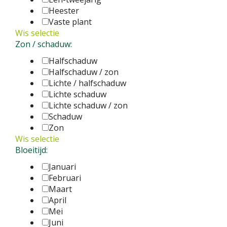
Heester
Vaste plant
Wis selectie
Zon / schaduw:
Halfschaduw
Halfschaduw / zon
Lichte / halfschaduw
Lichte schaduw
Lichte schaduw / zon
Schaduw
Zon
Wis selectie
Bloeitijd:
Januari
Februari
Maart
April
Mei
Juni