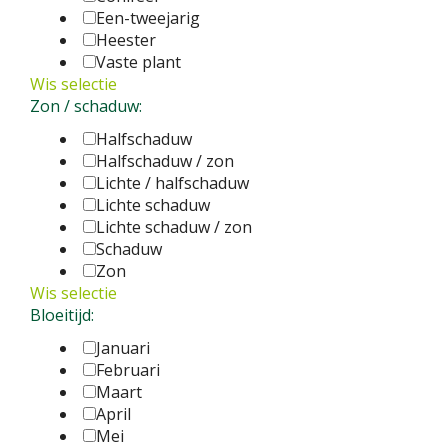
Een-tweejarig
Heester
Vaste plant
Wis selectie
Zon / schaduw:
Halfschaduw
Halfschaduw / zon
Lichte / halfschaduw
Lichte schaduw
Lichte schaduw / zon
Schaduw
Zon
Wis selectie
Bloeitijd:
Januari
Februari
Maart
April
Mei