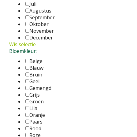
Juli
Augustus
September
Oktober
November
December
Wis selectie
Bloemkleur:
Beige
Blauw
Bruin
Geel
Gemengd
Grijs
Groen
Lila
Oranje
Paars
Rood
Roze