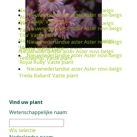
Nieuwnederlandse aster
Aster novi-belgii
'Winston Churchill'
Vaste plant
Nieuwnederlandse aster
Aster novi-belgii
'Patricia Ballard'
Vaste plant
Nieuwnederlandse aster
Aster novi-belgii
'Mount Everest'
Vaste plant
Nieuwnederlandse aster
Aster novi-belgii
'Fellowship'
Vaste plant
Nieuwnederlandse aster
Aster novi-belgii
'Schalkwijk'
Vaste plant
Nieuwnederlandse aster
Aster novi-belgii 'Elta'
Vaste plant
Nieuwnederlandse aster
Aster novi-belgii
Nieuwnederlandse aster
'Lisette'
Vaste plant
Vind uw plant
Nieuwnederlandse aster
Aster novi-belgii
Wetenschappelijke naam:
'Royal Ruby'
Vaste plant
Aster novi-belgii 'Freda Ballard'
Vaste plant
Wis selectie
Nederlandse naam: