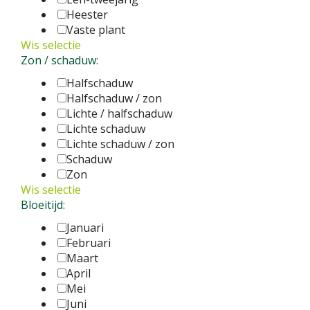
Heester
Vaste plant
Wis selectie
Zon / schaduw:
Halfschaduw
Halfschaduw / zon
Lichte / halfschaduw
Lichte schaduw
Lichte schaduw / zon
Schaduw
Zon
Wis selectie
Bloeitijd:
Januari
Februari
Maart
April
Mei
Juni