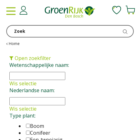
G
a
n
a
a
r
c
Home
o
n
Open zoekfilter
t
Wetenschappelijke naam:
e
n
Wis selectie
t
Nederlandse naam:
Wis selectie
Type plant:
Boom
Conifeer
Een-tweejarig