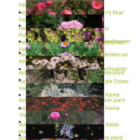
Vaste plant
Herfstaster
Aster novae-angliae 'Barr's Blue'
Vaste plant
Herfstaster
Aster novae-angliae 'Alma
Potschke'
Vaste plant
Herfstaster
Herfstaster
Aster novae-angliae 'Rubinschatz'
Vaste plant
Herfstaster
Aster novae-angliae 'Andenken an
Alma P?tschke'
Vaste plant
Herfstaster
Aster novae-angliae 'Rudelsburg'
Vaste plant
Herfstaster
Aster novae-angliae 'Purple Dome'
Vaste plant
Kleine
Aster novae-angliae 'Rosa Sieger'
Vaste plant
Kleine
Herfstaster
Aster novae-angliae
'Herbstschnee'
Vaste plant
aster
Aster lateriflorus 'Horizontalis'
Vaste
plant
aster
Aster lateriflorus 'Valentin'
Vaste plant