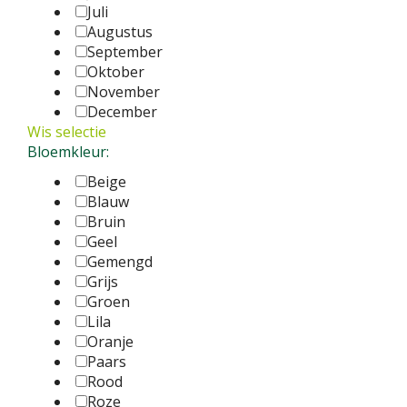
Juli
Augustus
September
Oktober
November
December
Wis selectie
Bloemkleur:
Beige
Blauw
Bruin
Geel
Gemengd
Grijs
Groen
Lila
Oranje
Paars
Rood
Roze