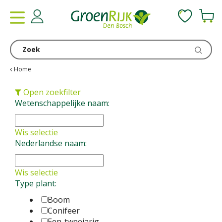
G
a
n
a
a
r
c
Home
o
n
Open zoekfilter
t
Wetenschappelijke naam:
e
n
Wis selectie
t
Nederlandse naam:
Wis selectie
Type plant:
Boom
Conifeer
Een-tweejarig