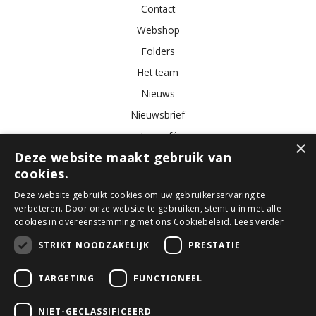
Contact
Webshop
Folders
Het team
Nieuws
Nieuwsbrief
Tuincafé
×
Deze website maakt gebruik van
Vacatures
cookies.
Algemene voorwaarden
Deze website gebruikt cookies om uw gebruikerservaring te
verbeteren. Door onze website te gebruiken, stemt u in met alle
Tuincentrum
Bloemist
Kamerplanten
Kunstbloemen
Buitenplanten
cookies in overeenstemming met ons Cookiebeleid.
Lees verder
Tuinmeubelen
STRIKT NOODZAKELIJK
PRESTATIE
TARGETING
FUNCTIONEEL
© GroenRijk Den Bosch
Green Solutions
NIET-GECLASSIFICEERD