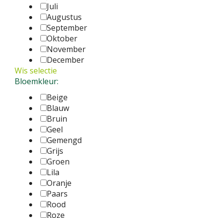
Juli
Augustus
September
Oktober
November
December
Wis selectie
Bloemkleur:
Beige
Blauw
Bruin
Geel
Gemengd
Grijs
Groen
Lila
Oranje
Paars
Rood
Roze