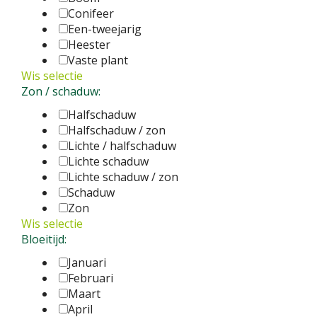
Conifeer
Een-tweejarig
Heester
Vaste plant
Wis selectie
Zon / schaduw:
Halfschaduw
Halfschaduw / zon
Lichte / halfschaduw
Lichte schaduw
Lichte schaduw / zon
Schaduw
Zon
Wis selectie
Bloeitijd:
Januari
Februari
Maart
April