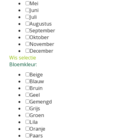
Mei
Juni
Juli
Augustus
September
Oktober
November
December
Wis selectie
Bloemkleur:
Beige
Blauw
Bruin
Geel
Gemengd
Grijs
Groen
Lila
Oranje
Paars