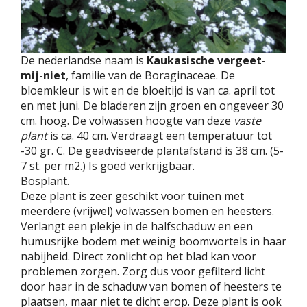
De nederlandse naam is
Kaukasische vergeet-
mij-niet
, familie van de Boraginaceae. De
bloemkleur is wit en de bloeitijd is van ca. april tot
en met juni. De bladeren zijn groen en ongeveer 30
cm. hoog. De volwassen hoogte van deze
vaste
plant
is ca. 40 cm. Verdraagt een temperatuur tot
-30 gr. C. De geadviseerde plantafstand is 38 cm. (5-
7 st. per m2.) Is goed verkrijgbaar.
Bosplant.
Deze plant is zeer geschikt voor tuinen met
meerdere (vrijwel) volwassen bomen en heesters.
Verlangt een plekje in de halfschaduw en een
humusrijke bodem met weinig boomwortels in haar
nabijheid. Direct zonlicht op het blad kan voor
problemen zorgen. Zorg dus voor gefilterd licht
door haar in de schaduw van bomen of heesters te
plaatsen, maar niet te dicht erop. Deze plant is ook