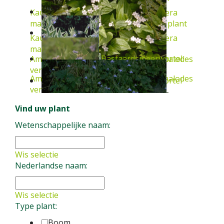
Kaukasische vergeet-mij-niet
Brunnera
macrophylla 'Dawson's White'
Vaste plant
Kaukasische vergeet-mij-niet
Brunnera
macrophylla
Vaste plant
Bastaardsmeerwortel
Amerikaans vergeet-mij-nietje
Omphalodes
verna
Vaste plant
Amerikaans vergeet-mij-nietje
Omphalodes
Bastaardsmeerwortel
verna 'Alba'
Vaste plant
Bernagie
Vind uw plant
Symphytum x uplandicum 'Variegatum'
Vaste
plant
Wetenschappelijke naam:
Symphytum x uplandicum
Vaste plant
Borago pygmaea
Vaste plant
Wis selectie
Nederlandse naam:
Wis selectie
Type plant:
Boom