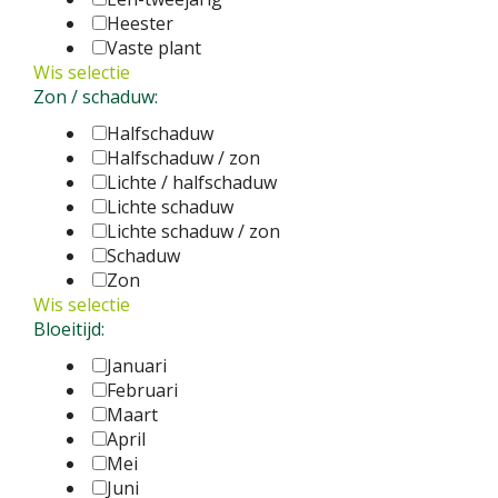
Heester
Vaste plant
Wis selectie
Zon / schaduw:
Halfschaduw
Halfschaduw / zon
Lichte / halfschaduw
Lichte schaduw
Lichte schaduw / zon
Schaduw
Zon
Wis selectie
Bloeitijd:
Januari
Februari
Maart
April
Mei
Juni