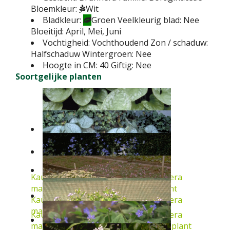
Bloemkleur:
Wit
Bladkleur:
Groen
Veelkleurig blad:
Nee
Bloeitijd:
April, Mei, Juni
Vochtigheid:
Vochthoudend
Zon / schaduw:
Halfschaduw
Wintergroen:
Nee
Hoogte in CM:
40
Giftig:
Nee
Soortgelijke planten
Kaukasische vergeet-mij-niet
Brunnera
macrophylla 'Silver Wings'
Vaste plant
Kaukasische vergeet-mij-niet
Brunnera
macrophylla 'Jack Frost'
Vaste plant
Kaukasische vergeet-mij-niet
Brunnera
macrophylla 'Hadspen Cream'
Vaste plant