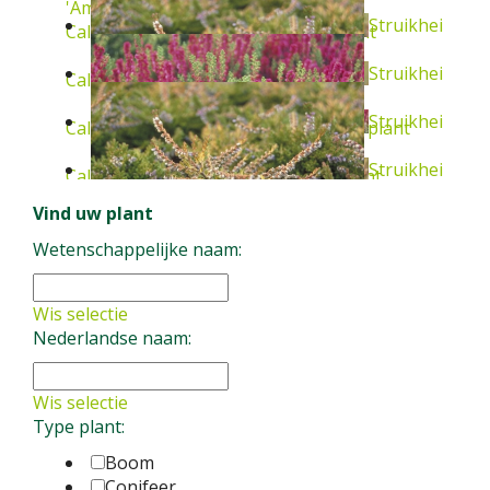
'Amethyst'
Vaste plant
Struikhei
Calluna vulgaris 'Marleen'
Vaste plant
Struikhei
Calluna vulgaris 'Firefly'
Vaste plant
Struikhei
Calluna vulgaris 'Dark Beauty'
Vaste plant
Struikhei
Calluna vulgaris 'Boskoop'
Vaste plant
Vind uw plant
Calluna vulgaris 'Dark Beauty'
Vaste plant
Wetenschappelijke naam:
Calluna vulgaris 'Boskoop'
Vaste plant
Wis selectie
Nederlandse naam:
Wis selectie
Type plant:
Boom
Conifeer