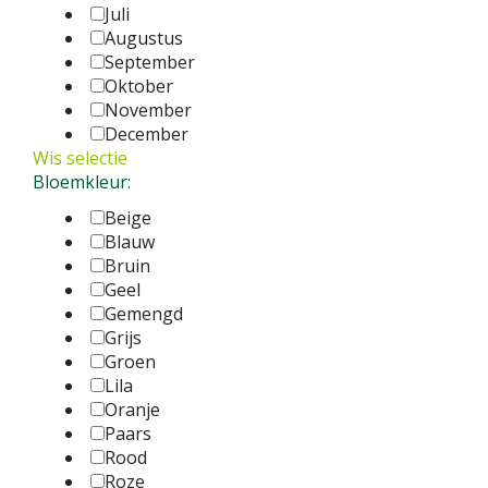
Juli
Augustus
September
Oktober
November
December
Wis selectie
Bloemkleur:
Beige
Blauw
Bruin
Geel
Gemengd
Grijs
Groen
Lila
Oranje
Paars
Rood
Roze