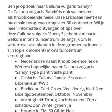
Ben je op zoek naar Calluna vulgaris 'Sandy'?
De Calluna vulgaris 'Sandy' is ook wel bekend
als Knopbloeiende heide. Deze Ericaceae heeft een
maximale hoogtevan ongeveer 30 centimeter. Wil je
meer informatie ontvangen of tips over
deze Calluna vulgaris 'Sandy'? Je bent van harte
welkom in ons tuincentrum. Belangrijk om te
weten: niet alle planten in deze groenencyclopedie
zijn (op elk moment) in ons tuincentrum
verkrijgbaar.
Nederlandse naam:
Knopbloeiende heide
Wetenschappelijke naam:
Calluna vulgaris
'Sandy'
Type plant:
Vaste plant
Geslacht:
Calluna
Familie:
Ericaceae
Bloemkleur:
Wit
Bladkleur:
Geel, Groen
Veelkleurig blad:
Nee
Bloeitijd:
September, Oktober, November
Vochtigheid:
Droog-vochthoudend
Zon /
schaduw:
Zon
Wintergroen:
Ja
Hoogte in CM:
30
Giftig:
Nee