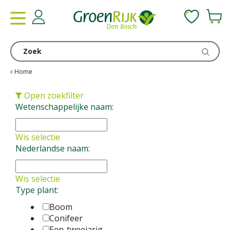
G
a
n
a
a
r
c
Home
o
n
Open zoekfilter
t
Wetenschappelijke naam:
e
n
Wis selectie
t
Nederlandse naam:
Wis selectie
Type plant:
Boom
Conifeer
Een-tweejarig