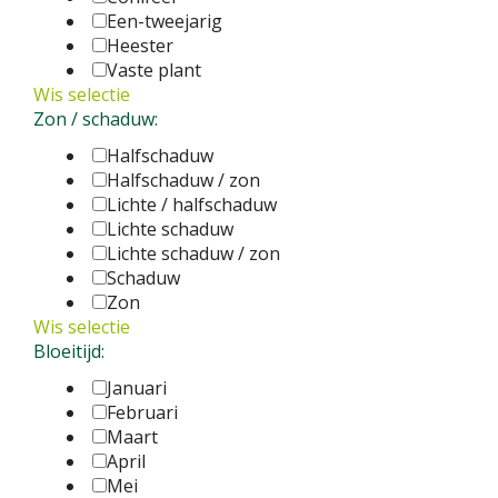
Een-tweejarig
Heester
Vaste plant
Wis selectie
Zon / schaduw:
Halfschaduw
Halfschaduw / zon
Lichte / halfschaduw
Lichte schaduw
Lichte schaduw / zon
Schaduw
Zon
Wis selectie
Bloeitijd:
Januari
Februari
Maart
April
Mei