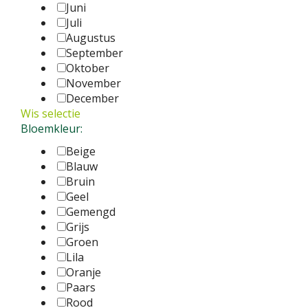
Juni
Juli
Augustus
September
Oktober
November
December
Wis selectie
Bloemkleur:
Beige
Blauw
Bruin
Geel
Gemengd
Grijs
Groen
Lila
Oranje
Paars
Rood