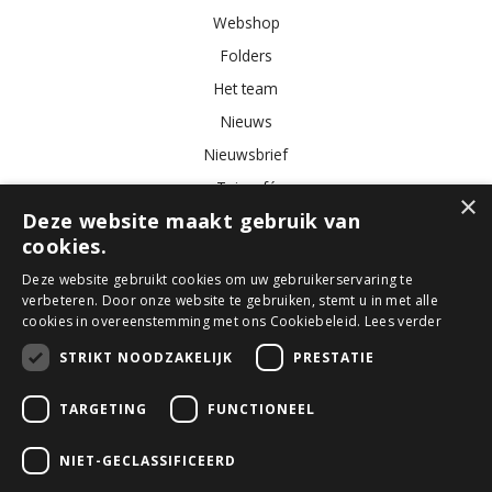
Webshop
Folders
Het team
Nieuws
Nieuwsbrief
Tuincafé
×
Deze website maakt gebruik van
Vacatures
cookies.
Algemene voorwaarden
Deze website gebruikt cookies om uw gebruikerservaring te
verbeteren. Door onze website te gebruiken, stemt u in met alle
Tuincentrum
Bloemist
Kamerplanten
Kunstbloemen
Buitenplanten
cookies in overeenstemming met ons Cookiebeleid.
Lees verder
Tuinmeubelen
STRIKT NOODZAKELIJK
PRESTATIE
TARGETING
FUNCTIONEEL
© GroenRijk Den Bosch
Green Solutions
NIET-GECLASSIFICEERD
Tuincentrum Overzicht