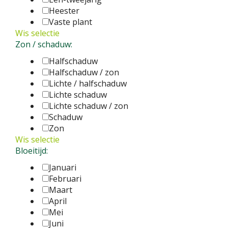
Heester
Vaste plant
Wis selectie
Zon / schaduw:
Halfschaduw
Halfschaduw / zon
Lichte / halfschaduw
Lichte schaduw
Lichte schaduw / zon
Schaduw
Zon
Wis selectie
Bloeitijd:
Januari
Februari
Maart
April
Mei
Juni