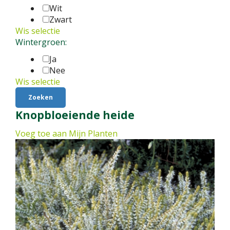
Wit
Zwart
Wis selectie
Wintergroen:
Ja
Nee
Wis selectie
Knopbloeiende heide
Voeg toe aan Mijn Planten