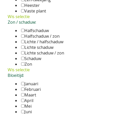
Heester
Vaste plant
Wis selectie
Zon / schaduw:
Halfschaduw
Halfschaduw / zon
Lichte / halfschaduw
Lichte schaduw
Lichte schaduw / zon
Schaduw
Zon
Wis selectie
Bloeitijd:
Januari
Februari
Maart
April
Mei
Juni