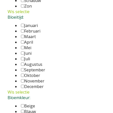
Schaduw
Zon
Wis selectie
Bloeitijd:
Januari
Februari
Maart
April
Mei
Juni
Juli
Augustus
September
Oktober
November
December
Wis selectie
Bloemkleur:
Beige
Blauw