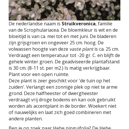
De nederlandse naam is
Struikveronica
, familie
van de Scrophulariacea. De bloemkleur is wit en de
bloeitijd is van ca. mei tot en met juni. De bladeren
zijn grijsgroen en ongeveer 25 cm. hoog. De
volwassen hoogte van deze
vaste plant
is ca. 25 cm.
Verdraagt een temperatuur tot -20 gr. C. en blijft de
gehele winter groen. De geadviseerde plantafstand
is 30 cm. (8-11 st. per m2.) Is matig verkrijgbaar.
Plant voor een open ruimte.
Deze plant is zeer geschikt voor 'de tuin op het
zuiden'. Verlangt een zonnige plek op niet te arme
grond. Deze halfheester of dwergheester
verdraagt vrij droge bodems en kan ook gebruikt
worden als accentplant in de border. Woekert niet
of nauwelijks en laat zich goed combineren met
andere planten.
Ben je op zoek naar Hebe pinguifolia? De Hebe