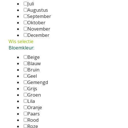
Juli
Augustus
September
Oktober
November
December
Wis selectie
Bloemkleur:
Beige
Blauw
Bruin
Geel
Gemengd
Grijs
Groen
Lila
Oranje
Paars
Rood
Roze