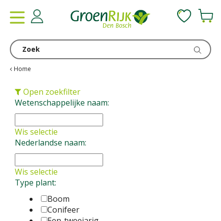
G
a
n
a
a
r
c
Home
o
n
Open zoekfilter
t
Wetenschappelijke naam:
e
n
Wis selectie
t
Nederlandse naam:
Wis selectie
Type plant:
Boom
Conifeer
Een-tweejarig