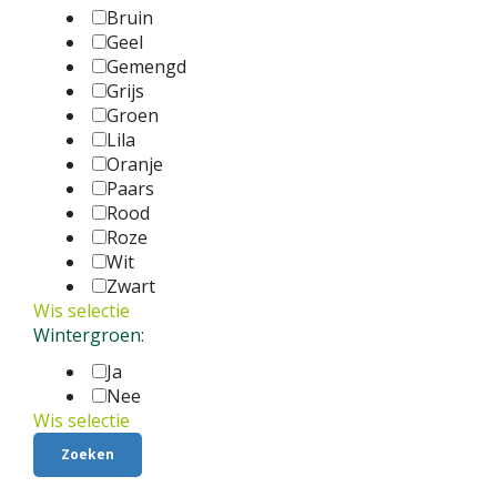
Bruin
Geel
Gemengd
Grijs
Groen
Lila
Oranje
Paars
Rood
Roze
Wit
Zwart
Wis selectie
Wintergroen:
Ja
Nee
Wis selectie