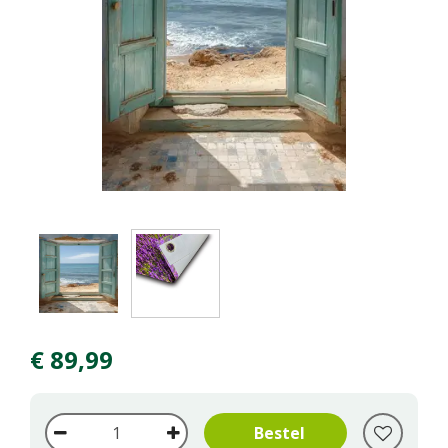
€
89
,
99