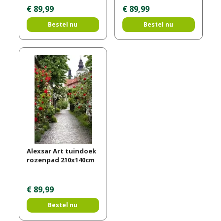
€
89
,
99
€
89
,
99
Bestel nu
Bestel nu
Alexsar Art tuindoek
rozenpad 210x140cm
€
89
,
99
Bestel nu