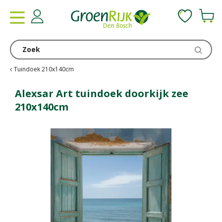
G
a
n
a
a
r
c
Tuindoek 210x140cm
o
n
Alexsar Art tuindoek doorkijk zee
t
210x140cm
e
n
t