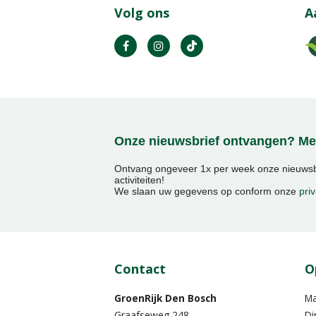
Volg ons
A
Onze nieuwsbrief ontvangen? Mel
Ontvang ongeveer 1x per week onze nieuwsbr
activiteiten!
We slaan uw gegevens op conform onze
priv
Contact
O
GroenRijk Den Bosch
M
Graafseweg 248
Di