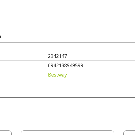
n
2942147
6942138949599
Bestway