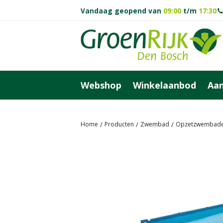
Ga
Vandaag geopend van
09:00
t/m
17:30
naar
content
Webshop
Winkelaanbod
Aan
Home
Producten
Zwembad
Opzetzwembad