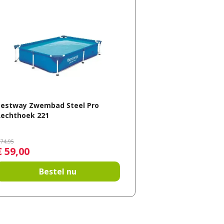
Bestway Zwembad Steel Pro
Rechthoek 221
74
,
95
€
59
,
00
Bestel nu