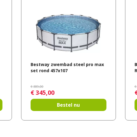
Bestway zwembad steel pro max
set rond 457x107
€
389
,
00
€
€
345
,
00
Bestel nu