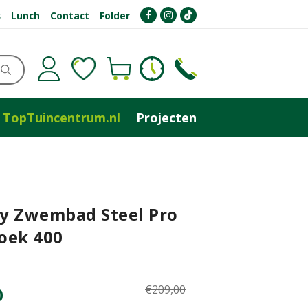
s
Lunch
Contact
Folder
TopTuincentrum.nl
Projecten
y Zwembad Steel Pro
oek 400
€
209
,
00
0