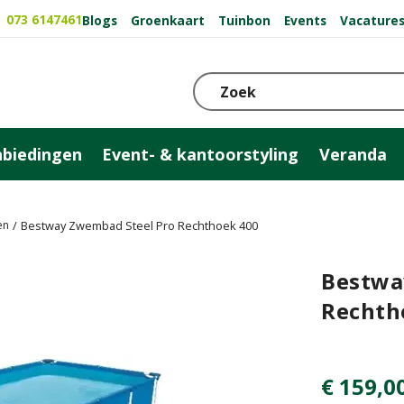
073 6147461
Blogs
Groenkaart
Tuinbon
Events
Vacature
biedingen
Event- & kantoorstyling
Veranda
en
Bestway Zwembad Steel Pro Rechthoek 400
Bestwa
Rechth
€
159
,
0