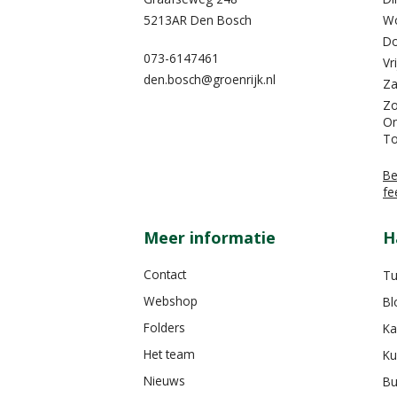
5213AR Den Bosch
W
Do
073-6147461
Vr
den.bosch@groenrijk.nl
Za
Z
On
To
Be
fe
Meer informatie
H
Contact
Tu
Webshop
Bl
Folders
Ka
Het team
Ku
Nieuws
Bu