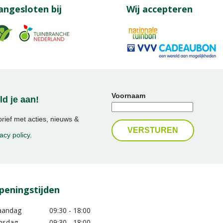
angesloten bij
Wij accepteren
Voornaam
d je aan!
ief met acties, nieuws &
acy policy
.
peningstijden
aandag
09:30 - 18:00
nsdag
09:30 - 18:00