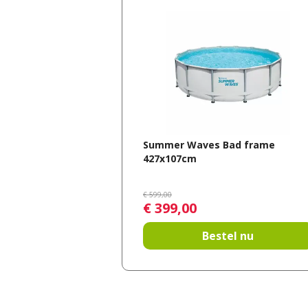
Summer Waves Bad frame
427x107cm
€
599
,
00
€
399
,
00
Bestel nu