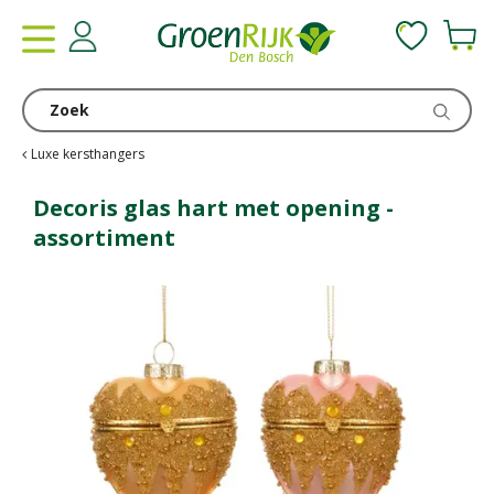
G
a
n
a
a
r
c
Luxe kersthangers
o
n
Decoris glas hart met opening -
t
assortiment
e
n
t