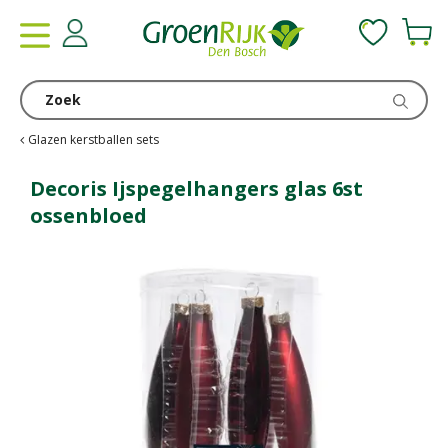
G
a
n
a
a
r
c
Glazen kerstballen sets
o
n
Decoris Ijspegelhangers glas 6st
t
ossenbloed
e
n
t