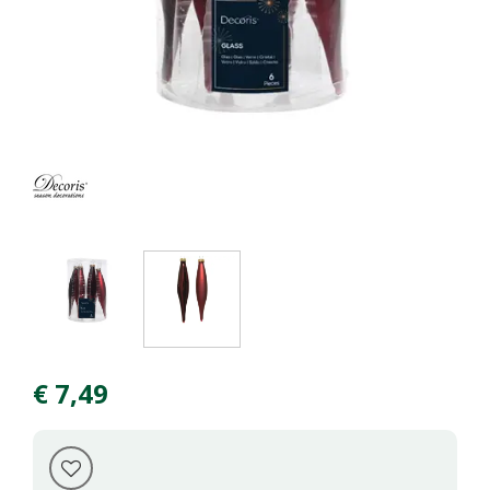
€
7
,
49