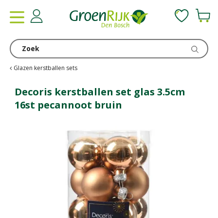
G
a
n
a
a
r
c
Glazen kerstballen sets
o
n
Decoris kerstballen set glas 3.5cm
t
16st pecannoot bruin
e
n
t