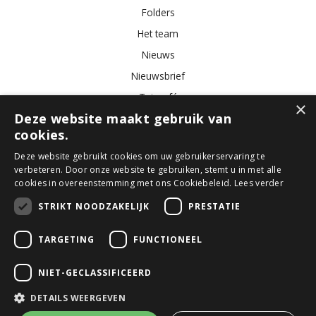
Folders
Het team
Nieuws
Nieuwsbrief
Tuincafé
×
Deze website maakt gebruik van
Vacatures
cookies.
Algemene voorwaarden
Deze website gebruikt cookies om uw gebruikerservaring te
verbeteren. Door onze website te gebruiken, stemt u in met alle
Tuincentrum
Bloemist
Kamerplanten
Kunstbloemen
Buitenplanten
cookies in overeenstemming met ons Cookiebeleid.
Lees verder
Tuinmeubelen
STRIKT NOODZAKELIJK
PRESTATIE
TARGETING
FUNCTIONEEL
© GroenRijk Den Bosch
Green Solutions
NIET-GECLASSIFICEERD
Tuincentrum Overzicht
Privacy Policy
DETAILS WEERGEVEN
Algemene voorwaarden