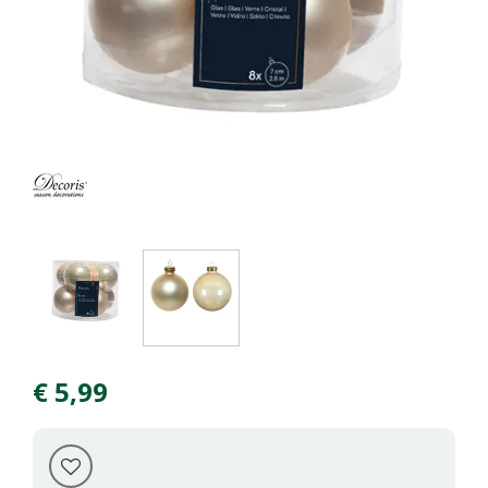
€
5
,
99