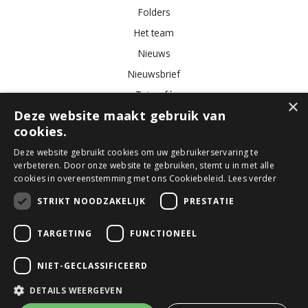
Folders
Het team
Nieuws
Nieuwsbrief
Tuincafé
×
Deze website maakt gebruik van
Vacatures
cookies.
Algemene voorwaarden
Deze website gebruikt cookies om uw gebruikerservaring te
verbeteren. Door onze website te gebruiken, stemt u in met alle
Tuincentrum
Bloemist
Kamerplanten
Kunstbloemen
Buitenplanten
cookies in overeenstemming met ons Cookiebeleid.
Lees verder
Tuinmeubelen
STRIKT NOODZAKELIJK
PRESTATIE
TARGETING
FUNCTIONEEL
© GroenRijk Den Bosch
Green Solutions
NIET-GECLASSIFICEERD
Tuincentrum Overzicht
Privacy Policy
DETAILS WEERGEVEN
Algemene voorwaarden