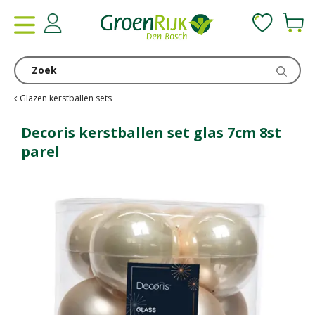
G
a
n
a
a
r
c
Glazen kerstballen sets
o
n
Decoris kerstballen set glas 7cm 8st
t
parel
e
n
t