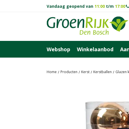
Ga
Vandaag geopend van
11:00
t/m
17:00
naar
content
Webshop
Winkelaanbod
Aan
Home
Producten
Kerst
Kerstballen
Glazen k