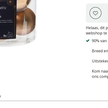
Helaas, dit 
webshop te 
90% van 
Breed en
Uitsteke
Kom naar
ons comp
n