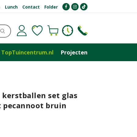
s
Lunch
Contact
Folder
TopTuincentrum.nl
Projecten
 kerstballen set glas
t pecannoot bruin