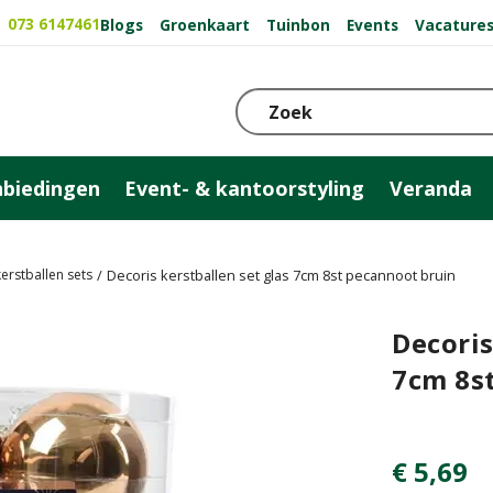
073 6147461
Blogs
Groenkaart
Tuinbon
Events
Vacature
biedingen
Event- & kantoorstyling
Veranda
erstballen sets
Decoris kerstballen set glas 7cm 8st pecannoot bruin
Decoris
7cm 8s
€
5
,
69