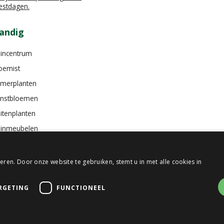
estdagen.
andig
incentrum
oemist
merplanten
nstbloemen
itenplanten
inmeubelen
ren. Door onze website te gebruiken, stemt u in met alle cookies in
RGETING
FUNCTIONEEL