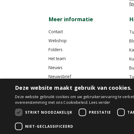
fe
Meer informatie
H
Contact
Tu
Webshop
Bl
Folders
Ka
Het team
Ku
Nieuws
Bu
Nieuwsbrief
Tu
Tuincafé
Deze website maakt gebruik van cookies.
Vacatures
Deze website gebruikt cookies om uw gebruikerservaring te verbete
overeenstemming met ons Cookiebeleid.
Lees verder
Algemene voorwaarden
STRIKT NOODZAKELIJK
PRESTATIE
TA
NIET-GECLASSIFICEERD