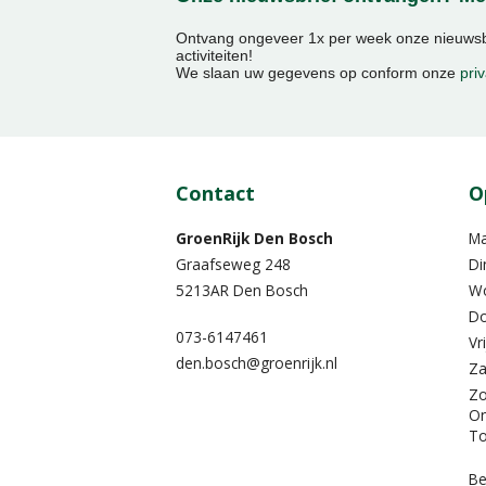
Ontvang ongeveer 1x per week onze nieuwsbr
activiteiten!
We slaan uw gegevens op conform onze
priv
Contact
O
GroenRijk Den Bosch
M
Graafseweg 248
Di
5213AR Den Bosch
W
Do
073-6147461
Vr
den.bosch@groenrijk.nl
Za
Z
On
To
Be