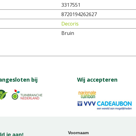
3317551
8720194262627
Decoris
Bruin
angesloten bij
Wij accepteren
Voornaam
d je aan!