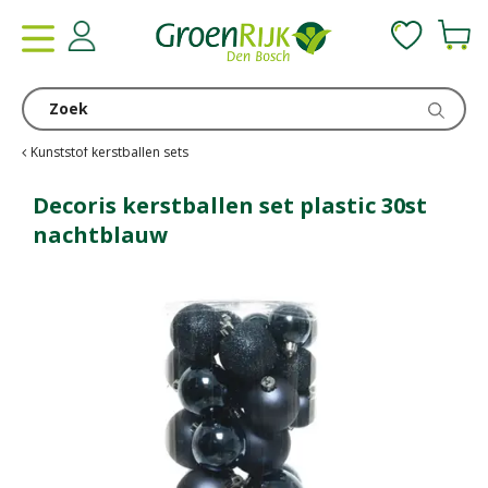
G
a
n
a
a
r
c
Kunststof kerstballen sets
o
n
Decoris kerstballen set plastic 30st
t
nachtblauw
e
n
t