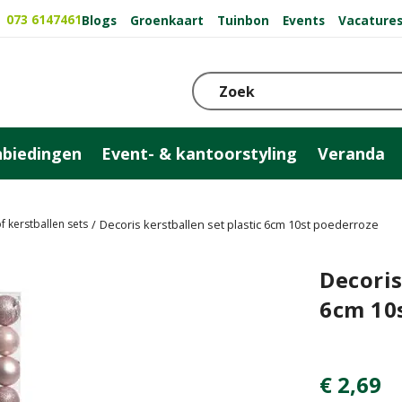
073 6147461
Blogs
Groenkaart
Tuinbon
Events
Vacature
biedingen
Event- & kantoorstyling
Veranda
f kerstballen sets
Decoris kerstballen set plastic 6cm 10st poederroze
Decoris
6cm 10
€
2
,
69