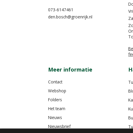
Do
073-6147461
Vr
den.bosch@groenrijk.nl
Za
Z
On
To
Be
fe
Meer informatie
H
Contact
Tu
Webshop
Bl
Folders
Ka
Het team
Ku
Nieuws
Bu
Nieuwsbrief
Tu