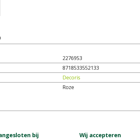
n
2276953
8718533552133
Decoris
Roze
angesloten bij
Wij accepteren