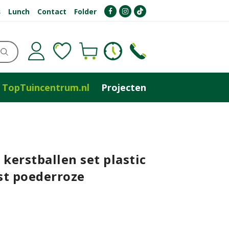
s
Lunch
Contact
Folder
TopTuincentrum.nl
Projecten
 kerstballen set plastic
st poederroze