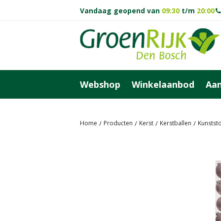
Ga
Vandaag geopend van
09:30
t/m
20:00
naar
content
Webshop
Winkelaanbod
Aan
Home
Producten
Kerst
Kerstballen
Kunststo