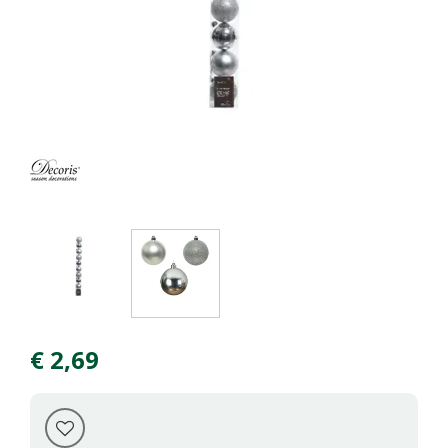
€
2
,
69