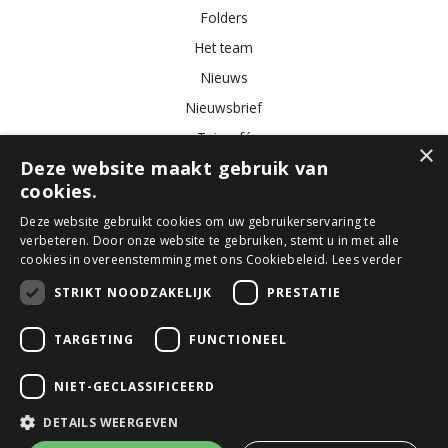
Folders
Het team
Nieuws
Nieuwsbrief
Tuincafé
×
Deze website maakt gebruik van
Vacatures
cookies.
Algemene voorwaarden
Deze website gebruikt cookies om uw gebruikerservaring te
verbeteren. Door onze website te gebruiken, stemt u in met alle
Tuincentrum
Bloemist
Kamerplanten
Kunstbloemen
Buitenplanten
cookies in overeenstemming met ons Cookiebeleid.
Lees verder
Tuinmeubelen
STRIKT NOODZAKELIJK
PRESTATIE
TARGETING
FUNCTIONEEL
© GroenRijk Den Bosch
Green Solutions
NIET-GECLASSIFICEERD
Tuincentrum Overzicht
Privacy Policy
DETAILS WEERGEVEN
Algemene voorwaarden