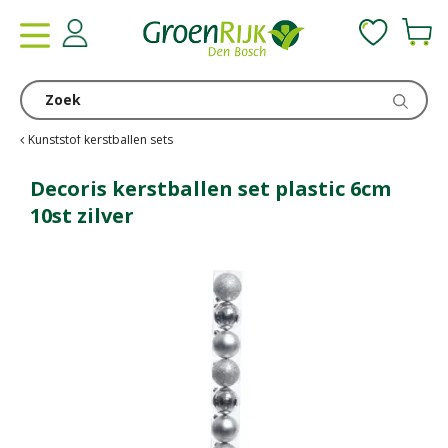
G
a
n
a
a
r
c
Kunststof kerstballen sets
o
n
Decoris kerstballen set plastic 6cm
t
10st zilver
e
n
t